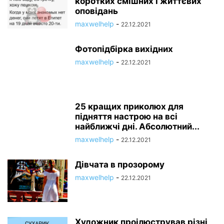
коротких смішних і життєвих
оповідань
maxwelhelp
-
22.12.2021
Фотопідбірка вихідних
maxwelhelp
-
22.12.2021
25 кращих приколюх для
підняття настрою на всі
найближчі дні. Абсолютний...
maxwelhelp
-
22.12.2021
Дівчата в прозорому
maxwelhelp
-
22.12.2021
Художник проілюстрував різні