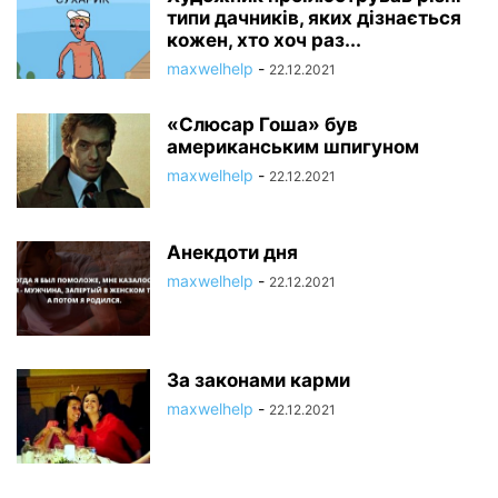
типи дачників, яких дізнається
кожен, хто хоч раз...
maxwelhelp
-
22.12.2021
«Слюсар Гоша» був
американським шпигуном
maxwelhelp
-
22.12.2021
Анекдоти дня
maxwelhelp
-
22.12.2021
За законами карми
maxwelhelp
-
22.12.2021