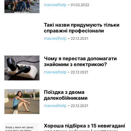
maxwelhelp
-
01.02.2022
Такі назви придумують тільки
справжні професіонали
maxwelhelp
-
22.12.2021
Чому я перестав допомагати
знайомим з електрикою?
maxwelhelp
-
22.12.2021
Поїздка з двома
далекобійниками
maxwelhelp
-
22.12.2021
Хороша підбірка з 15 невигадані