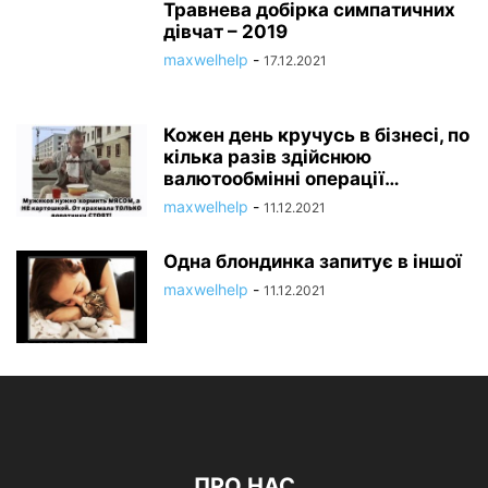
Травнева добірка симпатичних
дівчат – 2019
maxwelhelp
-
17.12.2021
Кожен день кручусь в бізнесі, по
кілька разів здійснюю
валютообмінні операції…
maxwelhelp
-
11.12.2021
Одна блондинка запитує в іншої
maxwelhelp
-
11.12.2021
ПРО НАС