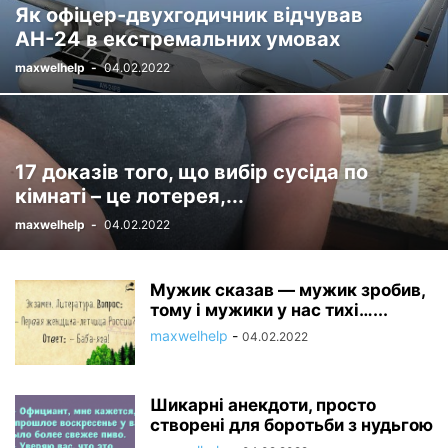
Як офіцер-двухгодичник відчував
ЛАЙФХАКИ
МАРИЯ АЗАРОВА
МЕЖДУНАРОДНОЕ СОТРУДНИЧЕСТВО
АН-24 в екстремальних умовах
МИР
МОДА
НАЗАД
НАУКА
НАУКА
ОБЩЕСТВО
maxwelhelp
-
04.02.2022
ОЛЬГА ИВАНОВА
ОТКРЫТИЯ
ПОДОРОЖІ
ПРИКОЛИ
ПРИРОДА
ПРИРОДА
ПРИСЛАНЕ
ПРОИСШЕСТВИЯ
ПУТЕШЕСТВИЯ
ПУТЕШЕСТВИЯ
РАЗВЛЕЧЕНИЯ
РАЗНОЕ
РЕКЛАМА
СЕРГЕЙ ВАСИЛЬЕВ
СООБЩЕСТВО REALFISHKI
17 доказів того, що вибір сусіда по
СООБЩЕСТВО БЕЗ КОТА И ЖИЗНЬ НЕ ТА
СООБЩЕСТВО ВОЕННОЕ
кімнаті – це лотерея,...
СООБЩЕСТВО ГИФКИ
СООБЩЕСТВО ЖИВОТНЫЕ
maxwelhelp
-
04.02.2022
СООБЩЕСТВО ЖИЗНЬ
СООБЩЕСТВО ЖИЗНЬ В БЕЛАРУСИ
СООБЩЕСТВО ЖИТЬ В РОССИИ
СООБЩЕСТВО ЗВЕЗДЫ И ЗНАМЕНИТОСТИ: ИСТОРИИ, ФОТО, СЕНСАЦИИ
Мужик сказав — мужик зробив,
СООБЩЕСТВО ИГРОМИР
СООБЩЕСТВО ИСТОРИИ
тому і мужики у нас тихі…...
СООБЩЕСТВО ИСТОРИИ ИЗ ЖИЗНИ
maxwelhelp
-
04.02.2022
СООБЩЕСТВО ИСТОРИЧЕСКИЕ ФАКТЫ
СООБЩЕСТВО КАЛЕЙДОСКОП
СООБЩЕСТВО КАРТИНКА ДНЯ
СООБЩЕСТВО КИНО
Шикарні анекдоти, просто
СООБЩЕСТВО КРИМИНАЛ
СООБЩЕСТВО МЕДИЦИНА НА ФИШКАХ
створені для боротьби з нудьгою
СООБЩЕСТВО НАУКА
СООБЩЕСТВО НОВОСТИ СО ВСЕГО МИРА