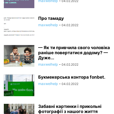
maxwelhelp
-
04.02.2022
СООБЩЕСТВО ПАНДЕМИЯ
СООБЩЕСТВО СПОРТ
СООБЩЕСТВО ТРЕНИКИ
СООБЩЕСТВО УГОЛОК КАРТОГРАФА
СООБЩЕСТВО УДИВИТЕЛЬНОЕ РЯДОМ
СООБЩЕСТВО ФАБРИКА ИДЕЙ
Про тамаду
СООБЩЕСТВО ФАКТЫ
СООБЩЕСТВО ФОТОМИР
maxwelhelp
-
04.02.2022
СООБЩЕСТВО ЮМОР
— Як ти привчила свого чоловіка
раніше повертатися додому? —
Дуже...
maxwelhelp
-
04.02.2022
Букмекерська контора fonbet.
maxwelhelp
-
04.02.2022
Забавні картинки і прикольні
фотографії з нашого життя