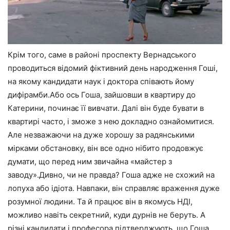
Крім того, саме в районі проспекту Вернадського
проводиться відомий фіктивний день народження Гоші,
на якому кандидати наук і доктора співають йому
дифірамби.Або ось Гоша, зайшовши в квартиру до
Катерини, починає її вивчати. Далі він буде бувати в
квартирі часто, і зможе з нею докладно ознайомитися.
Але незважаючи на дуже хорошу за радянськими
мірками обстановку, він все одно нібито продовжує
думати, що перед ним звичайна «майстер з
заводу».Дивно, чи не правда? Гоша адже не схожий на
лопуха або ідіота. Навпаки, він справляє враження дуже
розумної людини. Та й працює він в якомусь НДІ,
можливо навіть секретний, куди дурнів не беруть. А
різні кандидати і професора підтверджують, що Гоша