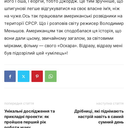
його Гоша, Георгій, тобто Джордж. Це тим зручніше, що
шпигунові легше відгукуватися на своє власне ім’я, ніж
на чуже.Ось так працювали американські розвідники на
території СРСР. Що і розповів світу режисер Володимир
Меньшов. Американцям так сподобалася ця історія, що
вони дали цьому, звичайному загалом, за світовими
мірками, фільму — свого «Оскара». Відразу, відразу мені
був підозрілий цей «умілець»!
попередня стаття
наступна стаття
Унікальні дослідження та
Дрібниці, які піднімають
прикладні проекти: як
настрій навіть в самий
пройшов перший рік
сумний день
роботи нцму