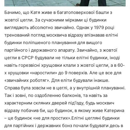
Бачимо, що Катя живе в багатоповерхової башти з
жовтої цегли. За сучасними мірками ці будинки
виглядають абсолютно звичайно. Однак у 1979 році
тренований погляд москвича відразу впізнавав елітні
будинки поліпшеного планування для вищого
партійного і державного апарату. Звичайно, з жовтої
цегли в СРСР будували не тільки елітні будинки, іноді
навіть горезвісні хрущовки клали з жовтої цегли, а в 60-
х хрущовки «наростили» до 9 поверхів. Але це все для
«звичайних роботяг». Для еліти будували інакше.
Справа була зовсім не в цеглі, а у внутрішній плануванні.
Так і зовні, по оздобленню балконів, та навіть за
характерним скляних дверей під’їзду, будь москвич
відразу побачив би, що будинок, в якому живе Катерина
– це будинок «не для простих».Елітні цегляні будинки
для партійних і державних бонз почали будувати десь в