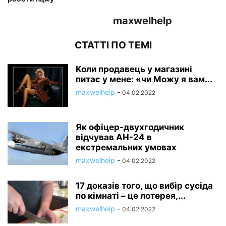
maxwelhelp
СТАТТІ ПО ТЕМІ
Коли продавець у магазині
питає у мене: «чи Можу я вам...
maxwelhelp
-
04.02.2022
Як офіцер-двухгодичник
відчував АН-24 в
екстремальних умовах
maxwelhelp
-
04.02.2022
17 доказів того, що вибір сусіда
по кімнаті – це лотерея,...
maxwelhelp
-
04.02.2022