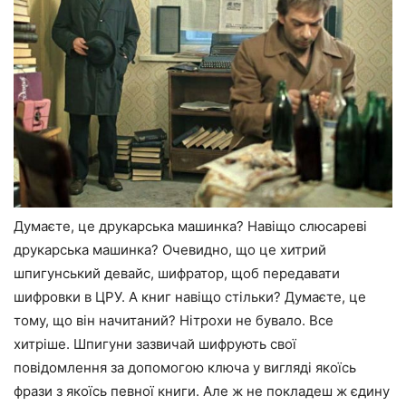
Думаєте, це друкарська машинка? Навіщо слюсареві
друкарська машинка? Очевидно, що це хитрий
шпигунський девайс, шифратор, щоб передавати
шифровки в ЦРУ. А книг навіщо стільки? Думаєте, це
тому, що він начитаний? Нітрохи не бувало. Все
хитріше. Шпигуни зазвичай шифрують свої
повідомлення за допомогою ключа у вигляді якоїсь
фрази з якоїсь певної книги. Але ж не покладеш ж єдину