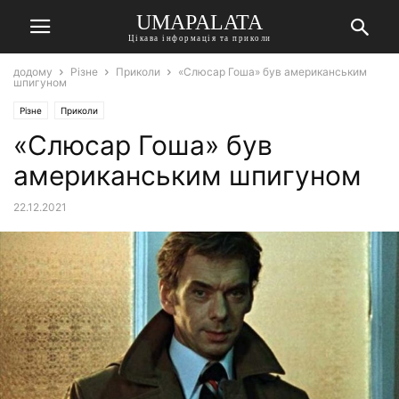
UMAPALATA
Цікава інформація та приколи
додому
Різне
Приколи
«Слюсар Гоша» був американським
шпигуном
Різне
Приколи
«Слюсар Гоша» був
американським шпигуном
22.12.2021