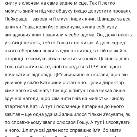
книгу з ключем на саме видне місце. Так її легко
можуть знайти під час обшуку (якщо допустити провал).
Найкраще – заховати її в купі інших книг. Швидше за все
шпигун Гоша, коли його закинули, купив собі купу
випадкових книг і звалили у себе вдома. Он, деякі навіть
у зв’язці лежать, тобто Гоша їх не читає. А десь серед
цього оберемка лежить єдина книжка, в якій на якійсь
сторінці в якомусь абзаці міститься ключ.Ці кілька днів
Гоша витратив на те, щоб передати в ЦРУ нові дані і
дочекатися відповіді. ЦРУ звичайно ж сказали, щоб він
увійшов у сім’ю Катерини остаточно. Цілий директор
хімічного комбінату! Так що шпигун Гоша чекав лише
зручної нагоди, щоб «змінити гнів на милість» і знову
втертися в Каті. А тут і посланець Катерини до нього
завітав – ще одна удача.Залишилося тільки з’ясувати, як
по справжньому звали слюсаря Гошу. А тут і з’ясовувати
нічого. Шпигунові дали його справжнє ім’я, бо звати