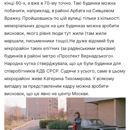
кінці 60-х, а вже в 70-му точно. Такі будинки можна
побачити, наприклад, в районі Арбата на Сивцевом
Вражку. Пройшовшись по цій вулиці тільки з кількості
меморіальних дощок на цих будинках можна зробити
висновок, якого рівня люди тут жили (там жили
маршали, письменники тощо).Не дуже відомий був
мікрорайон таких елітних (за радянськими мірками)
будинків в районі метро «Проспект Вернадського».
Народна чутка стверджувала, що це були будинки для
співробітників КДБ СРСР. Судячи з усього, саме в цьому
мікрорайоні живе Катерина Тихомирова. У всякому
випадку за представленим кадру можна зробити
висновок, що це явно не центр Москви.