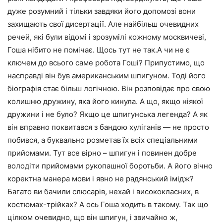
дуже розумний і тільки завдяки його допомозі вони
захищають свої дисертації. Але найбільш очевидних
речей, які були відомі і зрозумілі кожному москвичеві,
Гоша нібито не помічає. Щось тут не так.А чи не є
ключем до всього саме робота Гоші? Припустимо, що
насправді він був американським шпигуном. Тоді його
біографія стає більш логічною. Він розповідає про свою
колишню дружину, яка його кинула. А що, якщо ніякої
дружини і не було? Якщо це шпигунська легенда? А як
він вправно поквитався з бандою хуліганів — не просто
побився, а буквально розметав їх всіх спеціальними
прийомами. Тут все вірно – шпигун і повинен добре
володіти прийомами рукопашної боротьби. А його вічно
коректна манера мови і явно не радянський імідж?
Багато ви бачили слюсарів, нехай і висококласних, в
костюмах-трійках? А ось Гоша ходить в такому. Так що
цілком очевидно, що він шпигун, і звичайно ж,