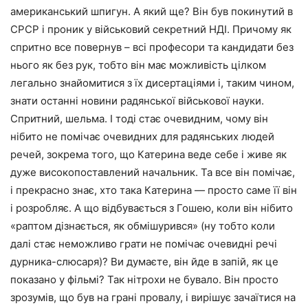
американський шпигун. А який ще? Він був покинутий в
СРСР і проник у військовий секретний НДІ. Причому як
спритно все повернув – всі професори та кандидати без
нього як без рук, тобто він має можливість цілком
легально знайомитися з їх дисертаціями і, таким чином,
знати останні новини радянської військової науки.
Спритний, шельма. І тоді стає очевидним, чому він
нібито не помічає очевидних для радянських людей
речей, зокрема того, що Катерина веде себе і живе як
дуже високопоставлений начальник. Та все він помічає,
і прекрасно знає, хто така Катерина — просто саме її він
і розробляє. А що відбувається з Гошею, коли він нібито
«раптом дізнається, як обмішурився» (ну тобто коли
далі стає неможливо грати не помічає очевидні речі
дурника-слюсаря)? Ви думаєте, він йде в запій, як це
показано у фільмі? Так нітрохи не бувало. Він просто
зрозумів, що був на грані провалу, і вирішує зачаїтися на