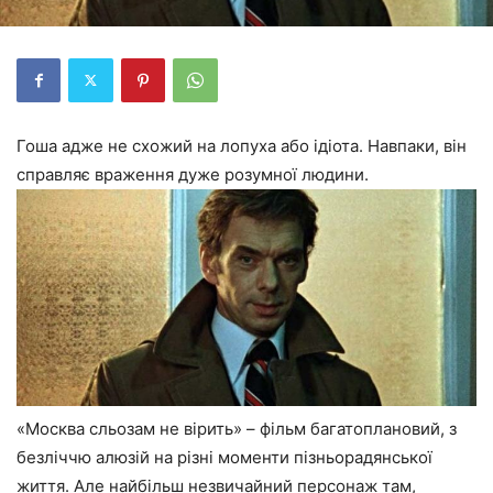
Гоша адже не схожий на лопуха або ідіота. Навпаки, він
справляє враження дуже розумної людини.
«Москва сльозам не вірить» – фільм багатоплановий, з
безліччю алюзій на різні моменти пізньорадянської
життя. Але найбільш незвичайний персонаж там,