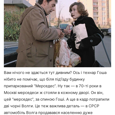
Вам нічого не здається тут дивним? Ось і технар Гоша
нібито не помічає, що біля під’їзду будинку
припаркований “Мерседес”. Ну так — в 70-ті роки в
Москві мерседеси ж стояли в кожному дворі. Он він,
цей “мерседес”, за спиною Гоші. А ще в кадр потрапили
дві чорні Волги. Це теж важлива деталь — в СРСР
автомобіль Волга продавався населенню дуже