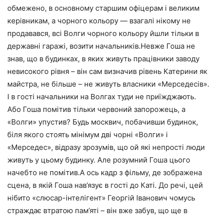
обмежено, в основному старшим офіцерам і великим
керівникам, а чорного кольору — взагалі нікому не
продавався, всі Волги чорного кольору йшли тільки в
державні гаражі, возити начальників.Невже Гоша не
знав, що в будинках, в яких живуть працівники заводу
невисокого рівня – він сам визначив рівень Катерини як
майстра, не більше – не живуть власники «Мерседесів».
І в гості начальники на Волгах туди не приїжджають.
Або Гоша помітив тільки червоний запорожець, а
«Волги» упустив? Будь москвич, побачивши будинок,
біля якого стоять мінімум дві чорні «Волги» і
«Мерседес», відразу зрозумів, що ой які непрості люди
живуть у цьому будинку. Але розумний Гоша цього
начебто не помітив.А ось кадр з фільму, де зображена
сцена, в якій Гоша нав’язує в гості до Каті. До речі, цей
нібито «слюсар-інтелігент» Георгій Іванович чомусь
страждає втратою пам’яті – він вже забув, що ще в