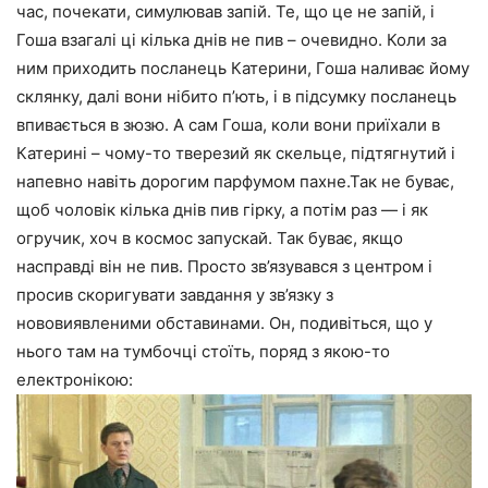
час, почекати, симулював запій. Те, що це не запій, і
Гоша взагалі ці кілька днів не пив – очевидно. Коли за
ним приходить посланець Катерини, Гоша наливає йому
склянку, далі вони нібито п’ють, і в підсумку посланець
впивається в зюзю. А сам Гоша, коли вони приїхали в
Катерині – чому-то тверезий як скельце, підтягнутий і
напевно навіть дорогим парфумом пахне.Так не буває,
щоб чоловік кілька днів пив гірку, а потім раз — і як
огручик, хоч в космос запускай. Так буває, якщо
насправді він не пив. Просто зв’язувався з центром і
просив скоригувати завдання у зв’язку з
нововиявленими обставинами. Он, подивіться, що у
нього там на тумбочці стоїть, поряд з якою-то
електронікою: