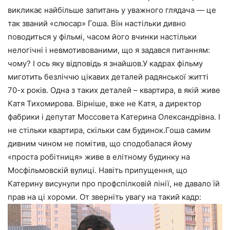
викликає найбільше запитань у уважного глядача — це
так званий «слюсар» Гоша. Він настільки дивно
поводиться у фільмі, часом його вчинки настільки
нелогічні і невмотивованими, що я задався питанням:
чому? І ось яку відповідь я знайшов.У кадрах фільму
миготить безліччю цікавих деталей радянської житті
70-х років. Одна з таких деталей – квартира, в якій живе
Катя Тихомирова. Вірніше, вже не Катя, а директор
фабрики і депутат Моссовета Катерина Олександрівна. І
не стільки квартира, скільки сам будинок.Гоша самим
дивним чином не помітив, що сподобалася йому
«проста робітниця» живе в елітному будинку на
Мосфільмовскій вулиці. Навіть припущення, що
Катерину висунули про профспілковій лінії, не давало їй
прав на ці хороми. От зверніть увагу на такий кадр: