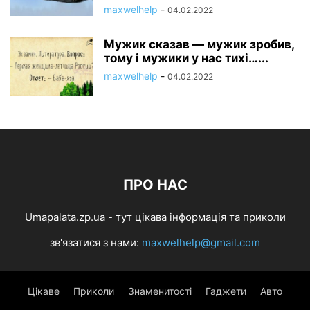
maxwelhelp
-
04.02.2022
Мужик сказав — мужик зробив,
тому і мужики у нас тихі…...
maxwelhelp
-
04.02.2022
ПРО НАС
Umapalata.zp.ua - тут цікава інформація та приколи
зв'язатися з нами:
maxwelhelp@gmail.com
Цікаве
Приколи
Знаменитості
Гаджети
Авто