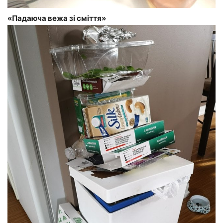
«Падаюча вежа зі сміття»