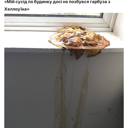
«Мій сусід по будинку досі не позбувся гарбуза з
Хеллоуїна»