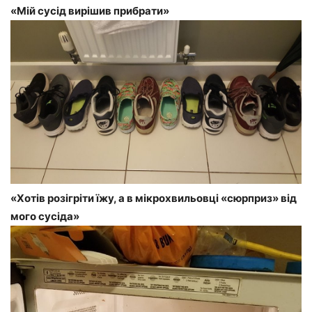
«Мій сусід вирішив прибрати»
«Хотів розігріти їжу, а в мікрохвильовці «сюрприз» від
мого сусіда»