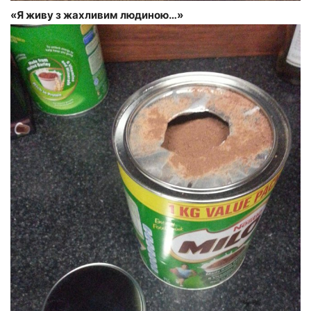
«Я живу з жахливим людиною…»