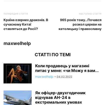
попередня стаття
наступна стаття
Країна озерних драконів. В
965 років тому…Почався
сучасному Китаї
розкол церкви на
ставляться до Росії?
католицьку і православну
maxwelhelp
СТАТТІ ПО ТЕМІ
Коли продавець у магазині
питає у мене: «чи Можу я вам...
maxwelhelp
-
04.02.2022
Як офіцер-двухгодичник
відчував АН-24 в
екстремальних умовах