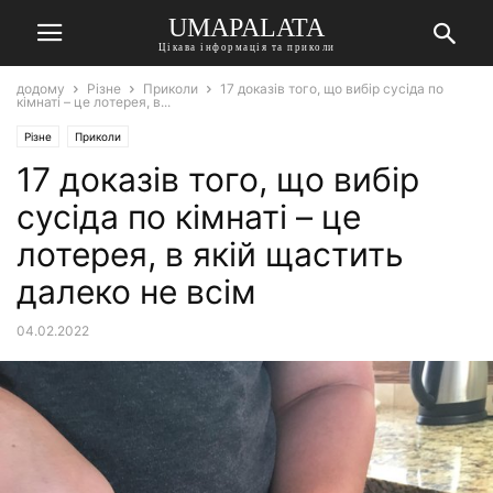
UMAPALATA
Цікава інформація та приколи
додому
Різне
Приколи
17 доказів того, що вибір сусіда по
кімнаті – це лотерея, в...
Різне
Приколи
17 доказів того, що вибір
сусіда по кімнаті – це
лотерея, в якій щастить
далеко не всім
04.02.2022