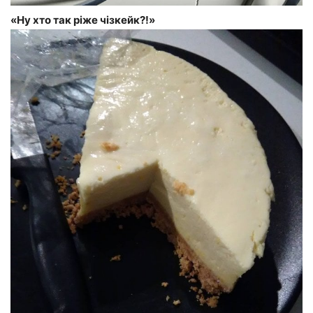
«Ну хто так ріже чізкейк?!»