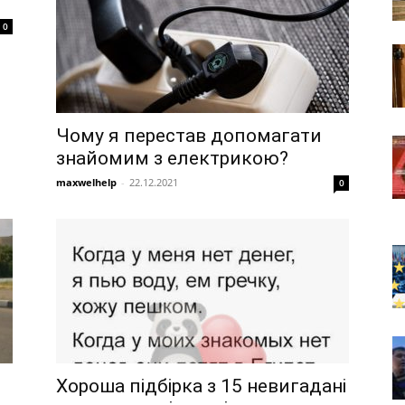
0
Чому я перестав допомагати
знайомим з електрикою?
maxwelhelp
-
22.12.2021
0
Хороша підбірка з 15 невигадані