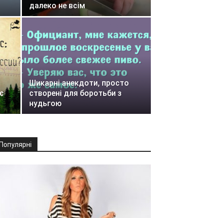
далеко не всім
Шикарні анекдоти, просто
с
створені для боротьби з
нудьгою
Популярні