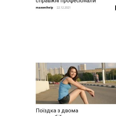
справжні професіонали
maxwelhelp
-
22.12.2021
Поїздка з двома