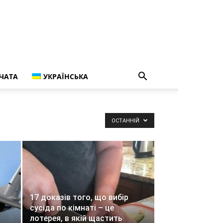
ЧАТА
УКРАЇНСЬКА
ОСТАННІЙ
17 доказів того, що вибір
сусіда по кімнаті – це
лотерея, в якій щастить