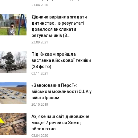
21.04.2020
Дівчина вирішила згадати
дитинство, і в результаті
довелося викликати
рятувальників (3...
23.09.2021
Під Києвом пройшла
виставка військової техніки
(28 фото)
03.11.2021
«Завоювання Персії»:
військові можливості США у
війні з Іраном
20.10.2019
Ах, яке наш світ дивовижне
місце! 7 речей на Землі,
абсолютно...
03.04.2020