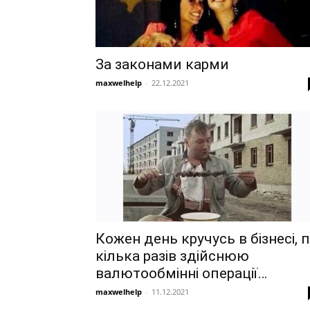
За законами карми
maxwelhelp
-
22.12.2021
Кожен день кручусь в бізнесі, 
кілька разів здійснюю
валютообмінні операції…
maxwelhelp
-
11.12.2021