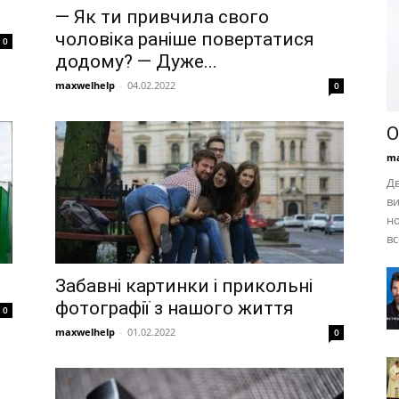
— Як ти привчила свого
чоловіка раніше повертатися
0
додому? — Дуже...
maxwelhelp
-
04.02.2022
0
О
ma
Дв
ви
но
вс
Забавні картинки і прикольні
фотографії з нашого життя
0
maxwelhelp
-
01.02.2022
0