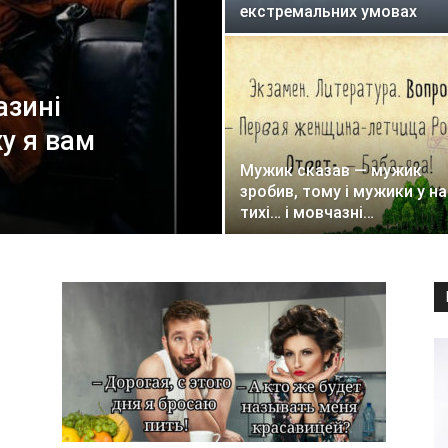
екстремальних умовах
азині
у я вам
Мужик сказав — мужик
зробив, тому і мужики у на
тихі… і мовчазні…