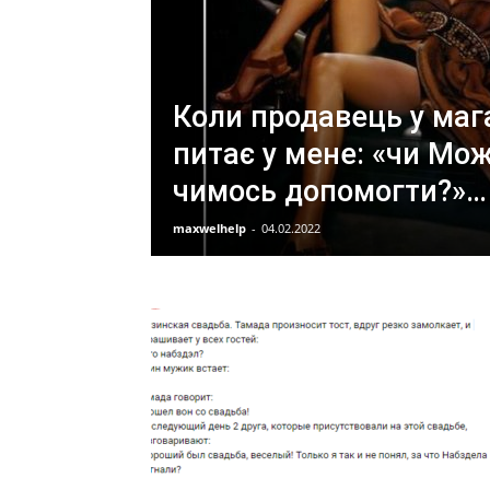
Коли продавець у маг
питає у мене: «чи Мож
чимось допомогти?»…
maxwelhelp
-
04.02.2022