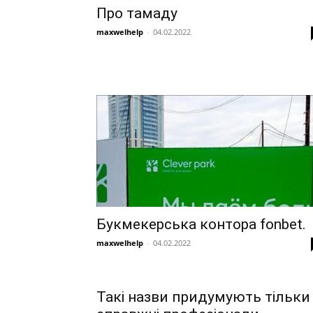
Про тамаду
maxwelhelp
-
04.02.2022
Букмекерська контора fonbet.
maxwelhelp
-
04.02.2022
Такі назви придумують тільки