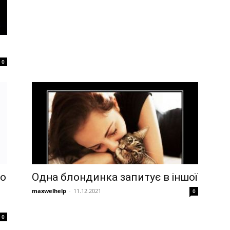
0
по
Одна блондинка запитує в іншої
maxwelhelp
-
11.12.2021
0
0