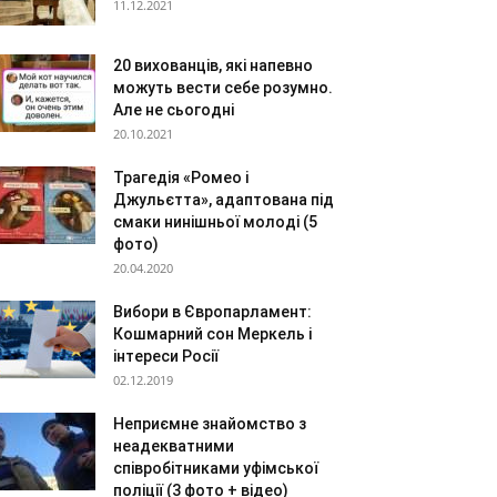
11.12.2021
20 вихованців, які напевно
можуть вести себе розумно.
Але не сьогодні
20.10.2021
Трагедія «Ромео і
Джульєтта», адаптована під
смаки нинішньої молоді (5
фото)
20.04.2020
Вибори в Європарламент:
Кошмарний сон Меркель і
інтереси Росії
02.12.2019
Неприємне знайомство з
неадекватними
співробітниками уфімської
поліції (3 фото + відео)