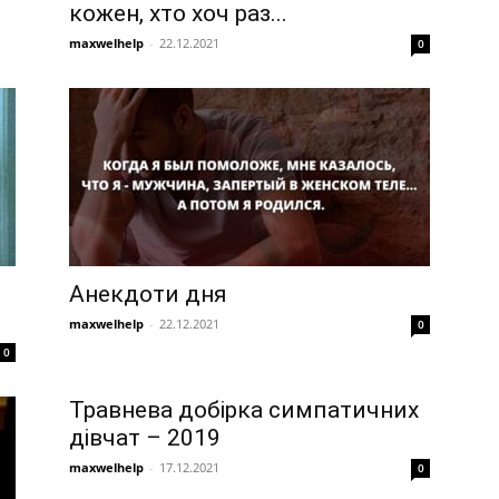
кожен, хто хоч раз...
maxwelhelp
-
22.12.2021
0
Анекдоти дня
maxwelhelp
-
22.12.2021
0
0
Травнева добірка симпатичних
дівчат – 2019
maxwelhelp
-
17.12.2021
0