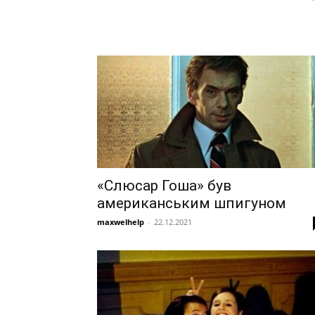
«Слюсар Гоша» був
американським шпигуном
maxwelhelp
-
22.12.2021