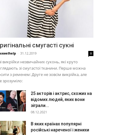
ригінальні смугасті сукні
xwelhelp
-
31.12.2019
0
і викрійки незвичайних суконь, які круто
глядають зі смугастої тканини. Перше можна
сити з ременем: Друге не зовсім викрійка, але
е зрозуміло:
25 акторів і актрис, схожих на
відомих людей, яких вони
зіграли...
08.12.2021
В яких країнах популярні
російські нареченої і женихи