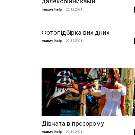
далекобійниками
maxwelhelp
-
22.12.2021
Фотопідбірка вихідних
maxwelhelp
-
22.12.2021
Дівчата в прозорому
maxwelhelp
-
22.12.2021