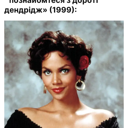
” познайомтеся з дороті
дендрідж» (1999):