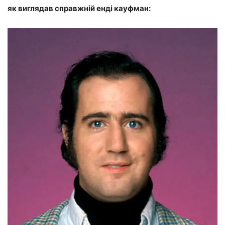
як виглядав справжній енді кауфман: