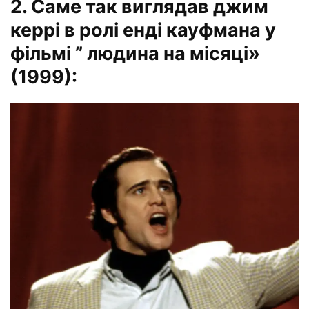
2. Саме так виглядав джим
керрі в ролі енді кауфмана у
фільмі ” людина на місяці»
(1999):