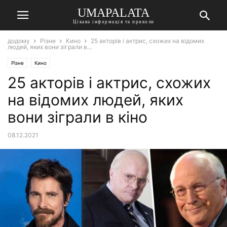
UMAPALATA
Цікава інформація та приколи
додому
Різне
Кино
25 акторів і актрис, схожих на відомих
людей, яких вони зіграли в...
Різне
Кино
25 акторів і актрис, схожих
на відомих людей, яких
вони зіграли в кіно
08.12.2021