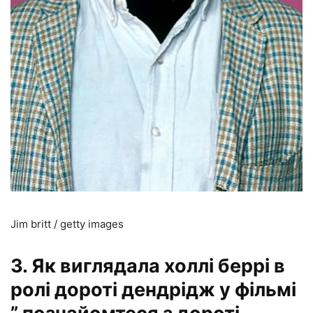
Jim britt / getty images
3. Як виглядала холлі беррі в
ролі дороті дендрідж у фільмі