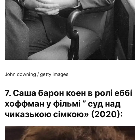
John downing / getty images
7. Саша барон коен в ролі еббі
хоффман у фільмі ” суд над
чиказькою сімкою» (2020):