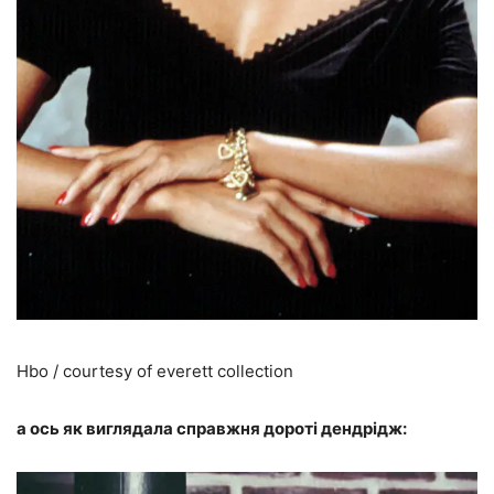
Hbo / courtesy of everett collection
а ось як виглядала справжня дороті дендрідж: