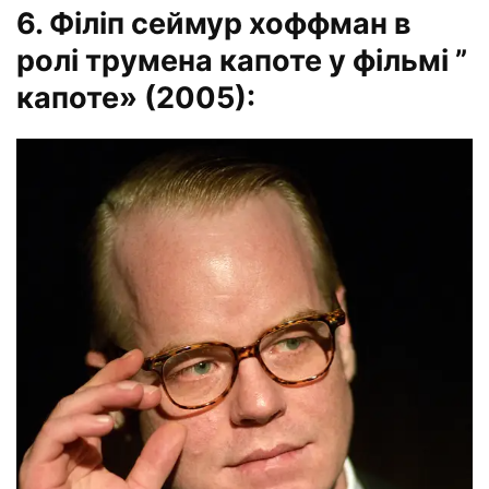
6. Філіп сеймур хоффман в
ролі трумена капоте у фільмі ”
капоте» (2005):