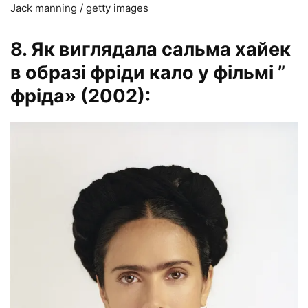
Jack manning / getty images
8. Як виглядала сальма хайек
в образі фріди кало у фільмі ”
фріда» (2002):