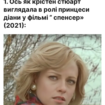
1. Ось як крістен стюарт
виглядала в ролі принцеси
діани у фільмі ” спенсер»
(2021):