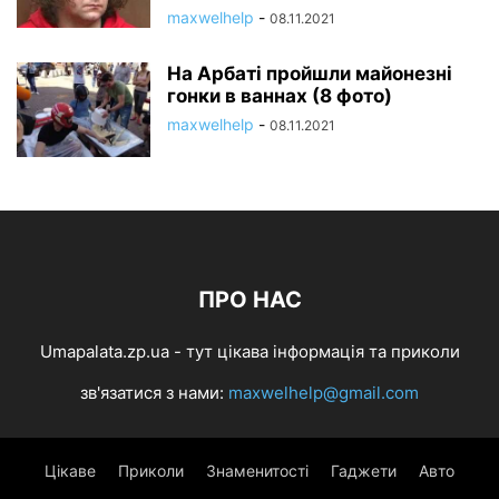
maxwelhelp
-
08.11.2021
На Арбаті пройшли майонезні
гонки в ваннах (8 фото)
maxwelhelp
-
08.11.2021
ПРО НАС
Umapalata.zp.ua - тут цікава інформація та приколи
зв'язатися з нами:
maxwelhelp@gmail.com
Цікаве
Приколи
Знаменитості
Гаджети
Авто