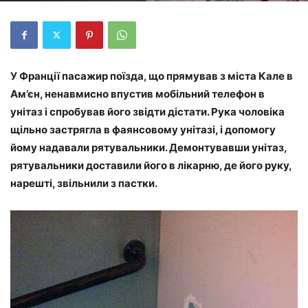
У Франції пасажир поїзда, що прямував з міста Кале в
Ам’єн, ненавмисно впустив мобільний телефон в
унітаз і спробував його звідти дістати. Рука чоловіка
щільно застрягла в фаянсовому унітазі, і допомогу
йому надавали рятувальники. Демонтувавши унітаз,
рятувальники доставили його в лікарню, де його руку,
нарешті, звільнили з пастки.