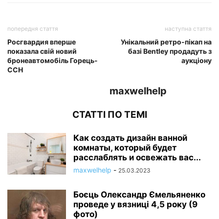
попередня стаття
наступна стаття
Росгвардия вперше
Унікальний ретро-пікап на
показала свій новий
базі Bentley продадуть з
бронеавтомобіль Горець-
аукціону
ССН
maxwelhelp
СТАТТІ ПО ТЕМІ
Как создать дизайн ванной
комнаты, который будет
расслаблять и освежать вас...
maxwelhelp
-
25.03.2023
Боєць Олександр Ємельяненко
проведе у вязниці 4,5 року (9
фото)