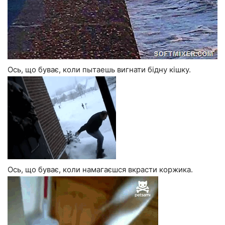
Ось, що буває, коли пытаешь вигнати бідну кішку.
Ось, що буває, коли намагаєшся вкрасти коржика.