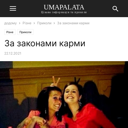
UMAPALATA
Цікава інформація та приколи
додому
Різне
Приколи
За законами карми
Різне
Приколи
За законами карми
22.12.2021