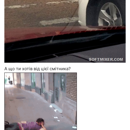
А що ти хотів від цієї смітника?