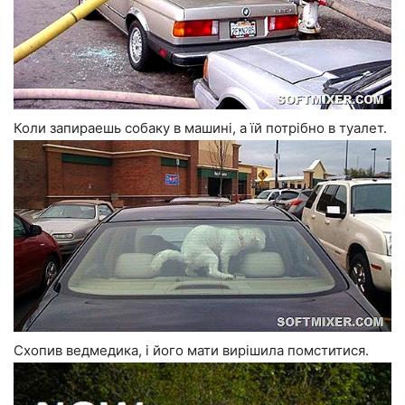
Коли запираешь собаку в машині, а їй потрібно в туалет.
Схопив ведмедика, і його мати вирішила помститися.