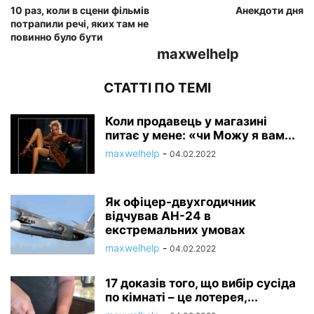
10 раз, коли в сцени фільмів
Анекдоти дня
потрапили речі, яких там не
повинно було бути
maxwelhelp
СТАТТІ ПО ТЕМІ
Коли продавець у магазині
питає у мене: «чи Можу я вам...
maxwelhelp
-
04.02.2022
Як офіцер-двухгодичник
відчував АН-24 в
екстремальних умовах
maxwelhelp
-
04.02.2022
17 доказів того, що вибір сусіда
по кімнаті – це лотерея,...