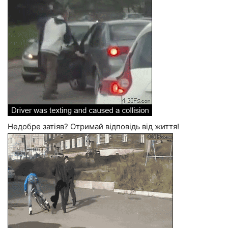
Недобре затіяв? Отримай відповідь від життя!