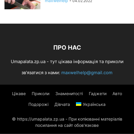
maxwelhelp
-
04.02.2022
ПРО НАС
Umapalata.zp.ua - тут цікава інформація та приколи
зв'язатися з нами:
maxwelhelp@gmail.com
Цікаве
Приколи
Знаменитості
Гаджети
Авто
Подорожі
Дівчата
Українська
© https://umapalata.zp.ua - При копіюванні матеріалів
посилання на сайт обов'язкове