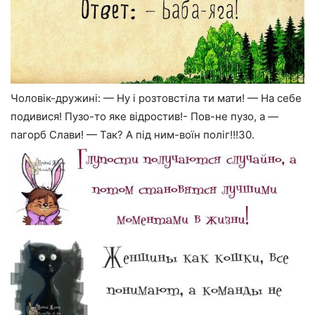
Чоловік-дружині: — Ну і розтовстіла ти мати! — На себе
подивися! Пузо-то яке відростив!- Пов-не пузо, а —
пагорб Слави! — Так? А під ним-воїн поліг!!!30.