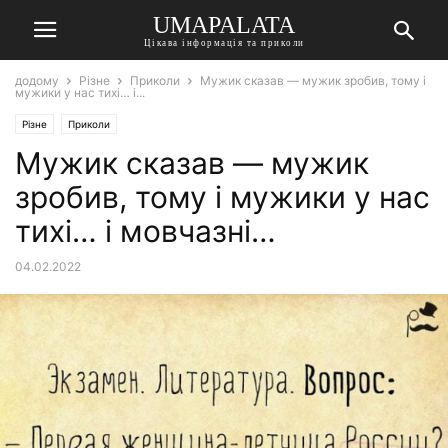
UMAPALATA
Цікава інформація та приколи
додому
Різне
Приколи
Мужик сказав — мужик зробив, тому і
мужики у нас тихі… і...
Різне
Приколи
Мужик сказав — мужик
зробив, тому і мужики у нас
тихі… і мовчазні…
04.02.2022