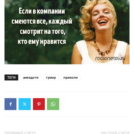
ТЕГИ
анекдоти
гумор
приколи
попередня стаття
наступна стаття