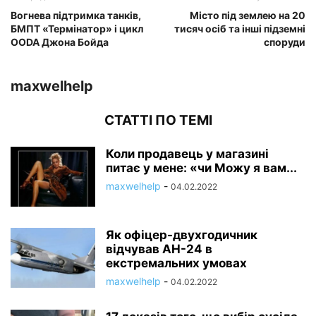
Вогнева підтримка танків,
Місто під землею на 20
БМПТ «Термінатор» і цикл
тисяч осіб та інші підземні
OODA Джона Бойда
споруди
maxwelhelp
СТАТТІ ПО ТЕМІ
Коли продавець у магазині
питає у мене: «чи Можу я вам...
maxwelhelp
-
04.02.2022
Як офіцер-двухгодичник
відчував АН-24 в
екстремальних умовах
maxwelhelp
-
04.02.2022