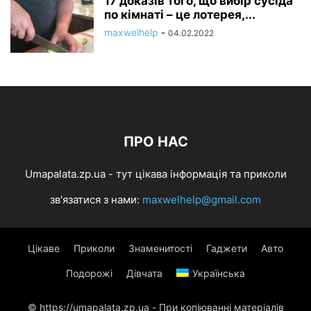
17 доказів того, що вибір сусіда
по кімнаті – це лотерея,...
maxwelhelp
-
04.02.2022
ПРО НАС
Umapalata.zp.ua - тут цікава інформація та приколи
зв'язатися з нами:
maxwelhelp@gmail.com
Цікаве
Приколи
Знаменитості
Гаджети
Авто
Подорожі
Дівчата
Українська
© https://umapalata.zp.ua - При копіюванні матеріалів