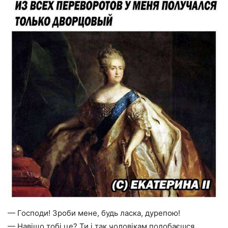
— Господи! Зроби мене, будь ласка, дурепою!
— Навіщо тобі це? Ти і так чоловікам подобаєшся.