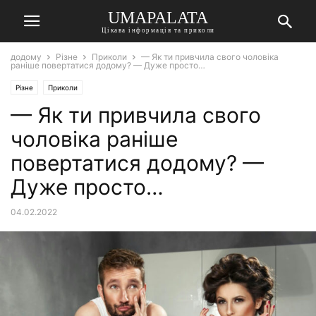
UMAPALATA
Цікава інформація та приколи
додому
Різне
Приколи
— Як ти привчила свого чоловіка
раніше повертатися додому? — Дуже просто…
Різне
Приколи
— Як ти привчила свого
чоловіка раніше
повертатися додому? —
Дуже просто…
04.02.2022