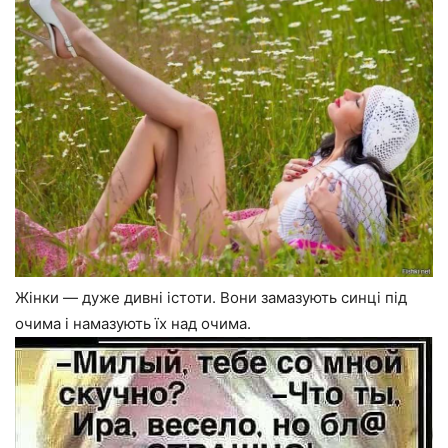
Жінки — дуже дивні істоти. Вони замазують синці під
очима і намазують їх над очима.