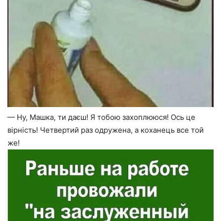
— Ну, Машка, ти даєш! Я тобою захоплююся! Ось це
вірність! Четвертий раз одружена, а коханець все той
же!