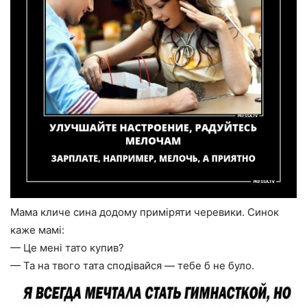
Мама кличе сина додому приміряти черевики. Синок
каже мамі:
— Це мені тато купив?
— Та на твого тата сподівайся — тебе б не було.