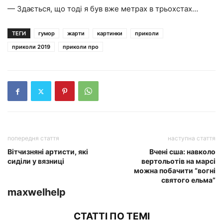
— Здається, що тоді я був вже метрах в трьохстах…
ТЕГИ
гумор
жарти
картинки
приколи
приколи 2019
приколи про
попередня стаття
наступна стаття
Вітчизняні артисти, які
Вчені сша: навколо
сиділи у вязниці
вертольотів на марсі
можна побачити “вогні
святого ельма”
maxwelhelp
СТАТТІ ПО ТЕМІ