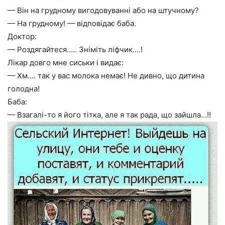
— Він на грудному вигодовуванні або на штучному?
— На грудному! — відповідає баба.
Доктор:
— Роздягайтеся….. Зніміть ліфчик….!
Лікар довго мне сиськи і видає:
— Хм…. так у вас молока немає! Не дивно, що дитина
голодна!
Баба:
— Взагалі-то я його тітка, але я так рада, що зайшла…!!