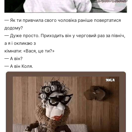
— Як ти привчила свого чоловіка раніше повертатися
додому?
— Дуже просто. Приходить він у черговий раз за північ,
а я і окликаю з
кімнати: «Вася, це ти?»
— А він?
— А він Коля.