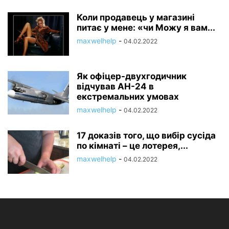
Коли продавець у магазині
питає у мене: «чи Можу я вам...
maxwelhelp
-
04.02.2022
Як офіцер-двухгодичник
відчував АН-24 в
екстремальних умовах
maxwelhelp
-
04.02.2022
17 доказів того, що вибір сусіда
по кімнаті – це лотерея,...
maxwelhelp
-
04.02.2022