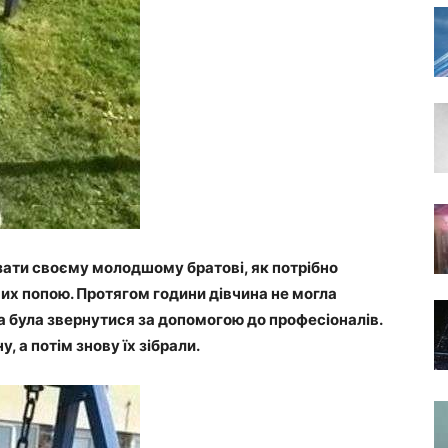
азати своєму молодшому братові, як потрібно
них попою. Протягом години дівчина не могла
а була звернутися за допомогою до професіоналів.
, а потім знову їх зібрали.