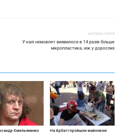
наступна стаття
У калі немовлят виявилося в 14 разів більше
мікропластика, ніж у дорослих
ксандр Ємельяненко
На Арбаті пройшли майонезні