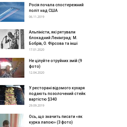
Росія почала спостережний
політ над США
06.11.2019
Альпіністи, які рятували
блокадний Ленінград: М.
Бобрів, О. Фірсова та інші
17.01.2020
Не цілуйте отруйних змій (9
фото)
12.04.2020
У ресторані відомого кухаря
подають позолочений стейк
вартістю $340
29.09.2019
Ось, що значить писати «як
курка лапою» (3 фото)