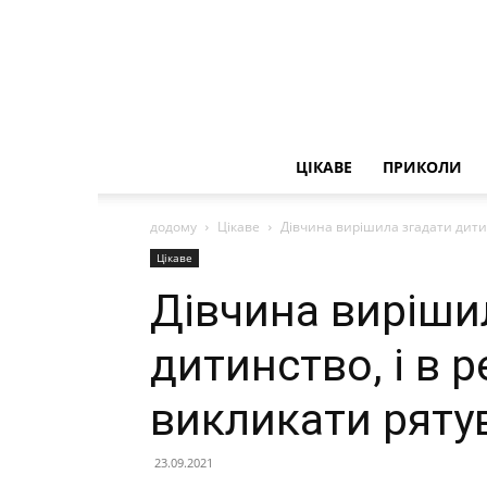
ЦІКАВЕ
ПРИКОЛИ
додому
Цікаве
Дівчина вирішила згадати дитин
Цікаве
Дівчина виріши
дитинство, і в 
викликати рятув
23.09.2021