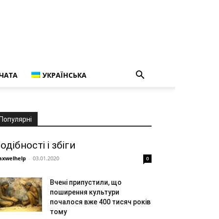
ЧАТА
УКРАЇНСЬКА
Популярні
одібності і збіги
xwelhelp
-
03.01.2020
0
Вчені припустили, що
поширення культури
почалося вже 400 тисяч років
тому