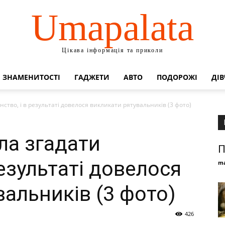
Umapalata
Цікава інформація та приколи
ЗНАМЕНИТОСТІ
ГАДЖЕТИ
АВТО
ПОДОРОЖІ
ДІВ
ство, і в результаті довелося викликати рятувальників (3 фото)
ла згадати
П
результаті довелося
ma
альників (3 фото)
426