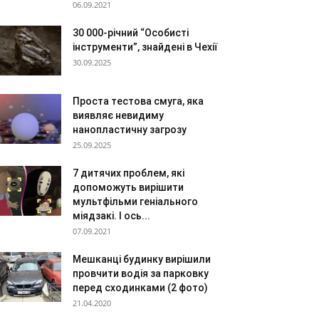
06.09.2021
30 000-річний “Особисті
інструменти”, знайдені в Чехії
30.09.2025
Проста тестова смуга, яка
виявляє невидиму
нанопластичну загрозу
25.09.2025
7 дитячих проблем, які
допоможуть вирішити
мультфільми геніального
міядзакі. І ось...
07.09.2021
Мешканці будинку вирішили
провчити водія за парковку
перед сходинками (2 фото)
21.04.2020