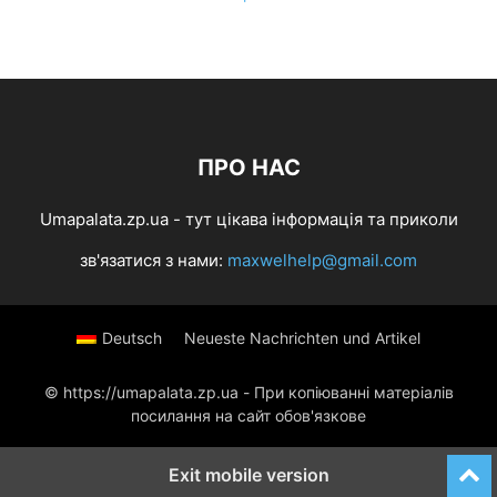
ПРО НАС
Umapalata.zp.ua - тут цікава інформація та приколи
зв'язатися з нами:
maxwelhelp@gmail.com
Deutsch
Neueste Nachrichten und Artikel
© https://umapalata.zp.ua - При копіюванні матеріалів
посилання на сайт обов'язкове
Exit mobile version