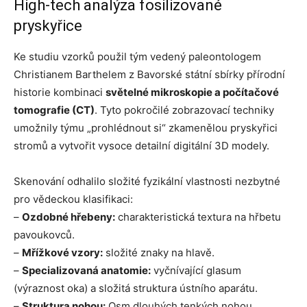
High-tech analýza fosilizované
pryskyřice
Ke studiu vzorků použil tým vedený paleontologem
Christianem Barthelem z Bavorské státní sbírky přírodní
historie kombinaci
světelné mikroskopie a počítačové
tomografie (CT)
. Tyto pokročilé zobrazovací techniky
umožnily týmu „prohlédnout si“ zkamenělou pryskyřici
stromů a vytvořit vysoce detailní digitální 3D modely.
Skenování odhalilo složité fyzikální vlastnosti nezbytné
pro vědeckou klasifikaci:
–
Ozdobné hřebeny:
charakteristická textura na hřbetu
pavoukovců.
–
Mřížkové vzory:
složité znaky na hlavě.
–
Specializovaná anatomie:
vyčnívající glasum
(výraznost oka) a složitá struktura ústního aparátu.
–
Struktura nohou:
Osm dlouhých tenkých nohou,