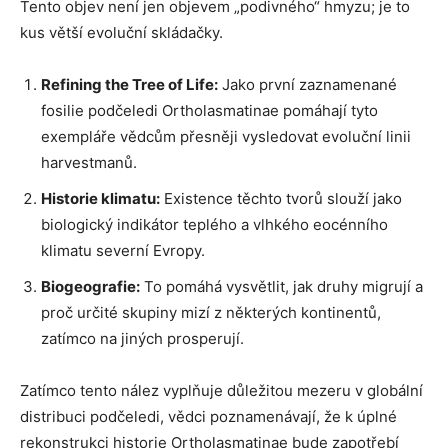
Tento objev není jen objevem „podivného“ hmyzu; je to
kus větší evoluční skládačky.
Refining the Tree of Life:
Jako první zaznamenané
fosilie podčeledi Ortholasmatinae pomáhají tyto
exempláře vědcům přesněji vysledovat evoluční linii
harvestmanů.
Historie klimatu:
Existence těchto tvorů slouží jako
biologický indikátor teplého a vlhkého eocénního
klimatu severní Evropy.
Biogeografie:
To pomáhá vysvětlit, jak druhy migrují a
proč určité skupiny mizí z některých kontinentů,
zatímco na jiných prosperují.
Zatímco tento nález vyplňuje důležitou mezeru v globální
distribuci podčeledi, vědci poznamenávají, že k úplné
rekonstrukci historie Ortholasmatinae bude zapotřebí