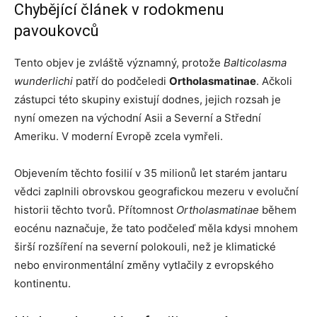
Chybějící článek v rodokmenu
pavoukovců
Tento objev je zvláště významný, protože
Balticolasma
wunderlichi
patří do podčeledi
Ortholasmatinae
. Ačkoli
zástupci této skupiny existují dodnes, jejich rozsah je
nyní omezen na východní Asii a Severní a Střední
Ameriku. V moderní Evropě zcela vymřeli.
Objevením těchto fosilií v 35 milionů let starém jantaru
vědci zaplnili obrovskou geografickou mezeru v evoluční
historii těchto tvorů. Přítomnost
Ortholasmatinae
během
eocénu naznačuje, že tato podčeleď měla kdysi mnohem
širší rozšíření na severní polokouli, než je klimatické
nebo environmentální změny vytlačily z evropského
kontinentu.