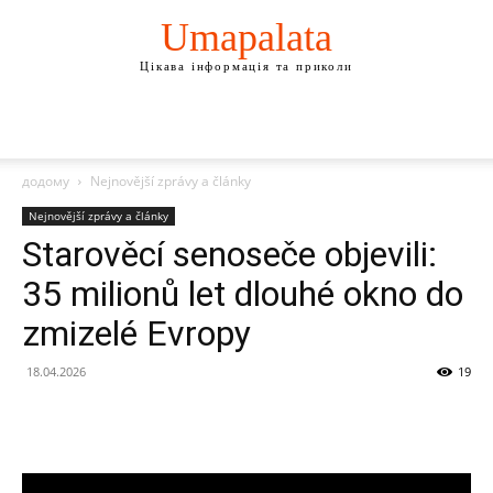
Umapalata
Цікава інформація та приколи
додому
Nejnovější zprávy a články
Nejnovější zprávy a články
Starověcí senoseče objevili:
35 milionů let dlouhé okno do
zmizelé Evropy
18.04.2026
19