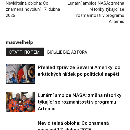
Neviditelná obloha: Co
Lunární ambice NASA: změna
znamená novoluní 17. dubna
rétoriky týkající se
2026
rozmanitosti v programu
Artemis
maxwelhelp
СТАТТІ ПО ТЕМІ
БІЛЬШЕ ВІД АВТОРА
Přehled zpráv ze Severní Ameriky: od
arktických hlídek po politické napětí
Lunární ambice NASA: změna rétoriky
týkající se rozmanitosti v programu
Artemis
Neviditelná obloha: Co znamená
novoluní 17. dubna 2026