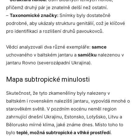
přičemž druhý pár je znatelně delší než ostatní.
–
Taxonomické značky:
Snímky byly dostatečně
podrobné, aby ukázaly strukturu genitálií, což je klíčové
pro identifikaci a rozlišení druhů pavoukovců.
Vědci analyzovali dva různé exempláře:
samce
uchovaného v baltském jantaru a
samičku
nalezenou v
jantaru Rovno (severozápadní Ukrajina).
Mapa subtropické minulosti
Skutečnost, že tyto zkameněliny byly nalezeny v
baltském i rovenském nalezišti jantaru, vypovídá mnohé o
starověkém světě. V pozdním eocénu neměl region
zahrnující dnešní Ukrajinu, Estonsko, Lotyšsko, Litvu a
Bělorusko mírné klima, jaké známe dnes. Místo toho to
bylo
teplé, možná subtropické a vlhké prostředí
.