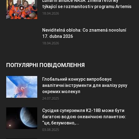
Lunární ambice NASA: změna rétoriky
týkající se rozmanitosti v programu Artemis
18.04.2026
Neviditelná obloha: Co znamená novoluní
17. dubna 2026
18.04.2026
ПОПУЛЯРНІ ПОВІДОМЛЕННЯ
Глобальний конкурс випробовує
аналітичні інструменти для аналізу руху
окремих молекул
24.07.2025
Сусідня суперземля K2-18B може бути
багатою водою океанічною планетою:
“це, безумовно,...
03.08.2025