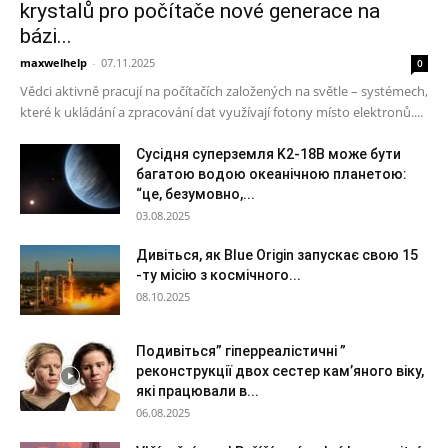
krystalů pro počítače nové generace na
bázi...
maxwelhelp
-
07.11.2025
0
Vědci aktivně pracují na počítačích založených na světle – systémech,
které k ukládání a zpracování dat využívají fotony místo elektronů....
Сусідня суперземля K2-18B може бути
багатою водою океанічною планетою:
“це, безумовно,...
03.08.2025
Дивіться, як Blue Origin запускає свою 15
-ту місію з космічного...
08.10.2025
Подивіться” гіперреалістичні ”
реконструкції двох сестер кам’яного віку,
які працювали в...
06.08.2025