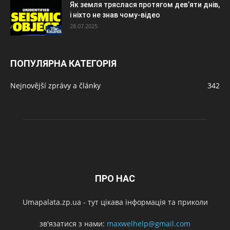
Як земля тряслася протягом дев’яти днів,
і ніхто не знав чому-відео
28.07.2025
ПОПУЛЯРНА КАТЕГОРІЯ
Nejnovější zprávy a články
342
ПРО НАС
Umapalata.zp.ua - тут цікава інформація та приколи
зв'язатися з нами:
maxwelhelp@gmail.com