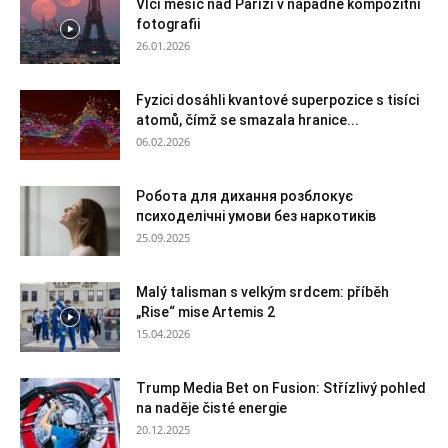
Vlčí měsíc nad Paříží v nápadné kompozitní
fotografii
26.01.2026
Fyzici dosáhli kvantové superpozice s tisíci
atomů, čímž se smazala hranice...
06.02.2026
Робота для дихання розблокує
психоделічні умови без наркотиків
25.09.2025
Malý talisman s velkým srdcem: příběh
„Rise“ mise Artemis 2
15.04.2026
Trump Media Bet on Fusion: Střízlivý pohled
na naděje čisté energie
20.12.2025