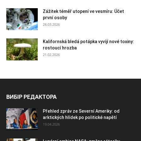
Zážitek téměř utopení ve vesmíru: Účet
první osoby
28.03.2026
Kalifornská bledá potápka vyvíjí nové toxiny:
rostoucí hrozba
21.02.2026
ВИБІР РЕДАКТОРА
Přehled zpráv ze Severní Ameriky: od
arktických hlídek po politické napětí
19.04.2026