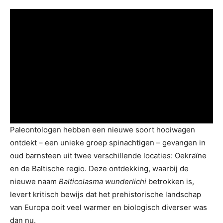
Paleontologen hebben een nieuwe soort hooiwagen
ontdekt – een unieke groep spinachtigen – gevangen in
oud barnsteen uit twee verschillende locaties: Oekraïne
en de Baltische regio. Deze ontdekking, waarbij de
nieuwe naam
Balticolasma wunderlichi
betrokken is,
levert kritisch bewijs dat het prehistorische landschap
van Europa ooit veel warmer en biologisch diverser was
dan nu.