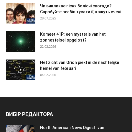
Чи викликає пісня болісні спогади?
Спробуйте реабілітувати її, кажуть вчені
28.07.2025
Komeet 41P: een mysterie van het
zonnestelsel opgelost?
22.02.2026
Het zicht van Orion piekt in de nachtelijke
hemel van februari
04.02.2026
ВИБІР РЕДАКТОРА
North American News Digest: van