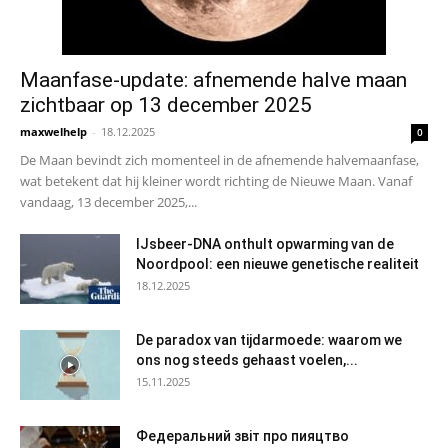
Maanfase-update: afnemende halve maan
zichtbaar op 13 december 2025
maxwelhelp
-
18.12.2025
0
De Maan bevindt zich momenteel in de afnemende halvemaanfase,
wat betekent dat hij kleiner wordt richting de Nieuwe Maan. Vanaf
vandaag, 13 december 2025,...
IJsbeer-DNA onthult opwarming van de
Noordpool: een nieuwe genetische realiteit
18.12.2025
De paradox van tijdarmoede: waarom we
ons nog steeds gehaast voelen,...
15.11.2025
Федеральний звіт про пияцтво