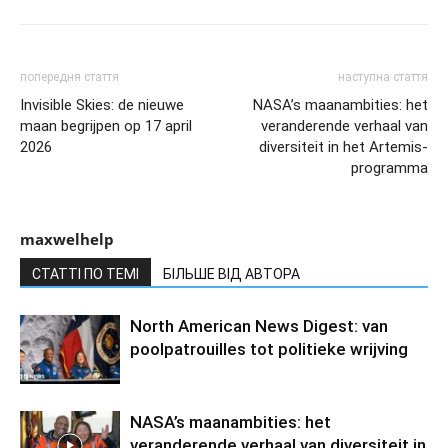
попередня стаття
наступна стаття
Invisible Skies: de nieuwe
NASA’s maanambities: het
maan begrijpen op 17 april
veranderende verhaal van
2026
diversiteit in het Artemis-
programma
maxwelhelp
СТАТТІ ПО ТЕМІ
БІЛЬШЕ ВІД АВТОРА
North American News Digest: van
poolpatrouilles tot politieke wrijving
NASA’s maanambities: het
veranderende verhaal van diversiteit in