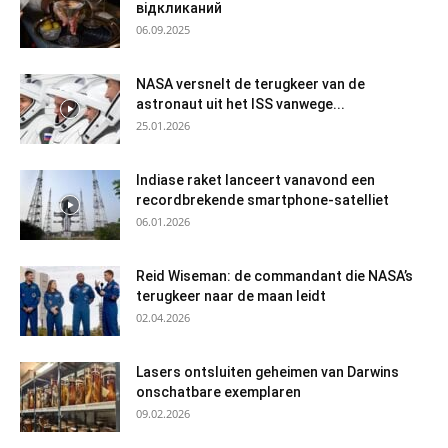
відкликаний
06.09.2025
NASA versnelt de terugkeer van de
astronaut uit het ISS vanwege...
25.01.2026
Indiase raket lanceert vanavond een
recordbrekende smartphone-satelliet
06.01.2026
Reid Wiseman: de commandant die NASA’s
terugkeer naar de maan leidt
02.04.2026
Lasers ontsluiten geheimen van Darwins
onschatbare exemplaren
09.02.2026