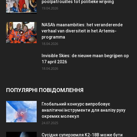
poolpatrouilles tot politieke wrijving
19.04.2026
NASA’s maanambities: het veranderende
verhaal van diversiteit in het Artemis-
programma
18.04.2026
Invisible Skies: de nieuwe maan begrijpen op
17 april 2026
18.04.2026
ПОПУЛЯРНІ ПОВІДОМЛЕННЯ
Глобальний конкурс випробовує
аналітичні інструменти для аналізу руху
окремих молекул
24.07.2025
Сусідня суперземля K2-18B може бути