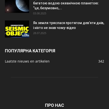
багатою водою океанічною планетою:
“це, безумовно,...
03.08.2025
Як земля тряслася протягом дев’яти днів,
і ніхто не знав чому-відео
28.07.2025
ПОПУЛЯРНА КАТЕГОРІЯ
Laatste nieuws en artikelen
342
ПРО НАС