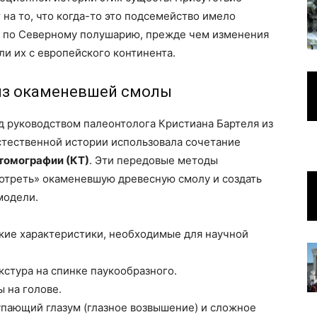
 на то, что когда-то это подсемейство имело
е по Северному полушарию, прежде чем изменения
и их с европейского континента.
из окаменевшей смолы
д руководством палеонтолога Кристиана Бартеля из
стественной истории использовала сочетание
томографии (КТ)
. Эти передовые методы
отреть» окаменевшую древесную смолу и создать
модели.
ие характеристики, необходимые для научной
кстура на спинке паукообразного.
 на голове.
пающий глазум (глазное возвышение) и сложное