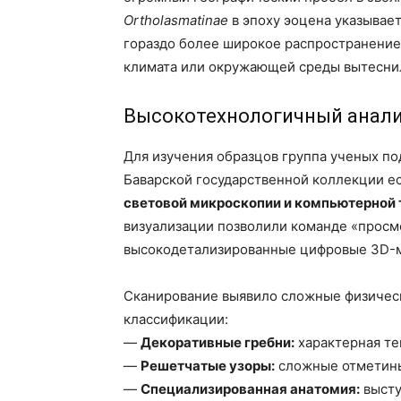
Ortholasmatinae
в эпоху эоцена указывает
гораздо более широкое распространени
климата или окружающей среды вытеснил
Высокотехнологичный анал
Для изучения образцов группа ученых по
Баварской государственной коллекции е
световой микроскопии и компьютерной 
визуализации позволили команде «просм
высокодетализированные цифровые 3D-
Сканирование выявило сложные физическ
классификации:
—
Декоративные гребни:
характерная те
—
Решетчатые узоры:
сложные отметины
—
Специализированная анатомия:
высту