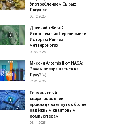
Употреблением Сырых
Лягушек
03.12.2025
Древний «Живой
Ископаемый» Переписывает
Историю Ранних
Четвероногих
04.03.2026
Миссия Artemis II от NASA:
Зачем возвращаться на
Луну? 🚀
24.01.2026
Германиевый
сверхпроводник
прокладывает путь к более
надёжным квантовым
компьютерам
06.11.2025