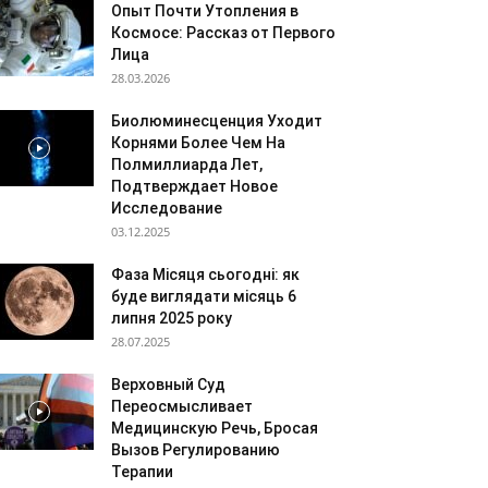
Опыт Почти Утопления в
Космосе: Рассказ от Первого
Лица
28.03.2026
Биолюминесценция Уходит
Корнями Более Чем На
Полмиллиарда Лет,
Подтверждает Новое
Исследование
03.12.2025
Фаза Місяця сьогодні: як
буде виглядати місяць 6
липня 2025 року
28.07.2025
Верховный Суд
Переосмысливает
Медицинскую Речь, Бросая
Вызов Регулированию
Терапии