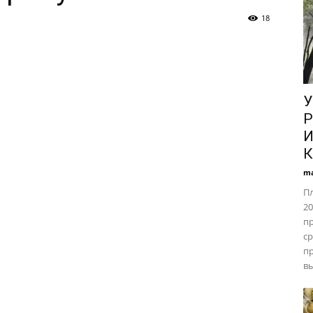
18
У
Р
И
К
ma
П
20
п
ср
п
вы