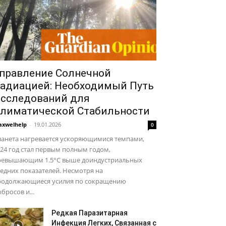
правление Солнечной
адиацией: Необходимый Путь
сследований для
лиматической Стабильности
xwelhelp
-
19.01.2026
0
ланета нагревается ускоряющимися темпами,
24 год стал первым полным годом,
ревышающим 1.5°C выше доиндустриальных
едних показателей. Несмотря на
родолжающиеся усилия по сокращению
бросов и...
Редкая Паразитарная
Инфекция Легких, Связанная с