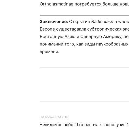
Ortholasmatinae потребуется больше нов
Заключение:
Открытие
Balticolasma wund
Европе существовала субтропическая эк
Восточную Азию и Северную Америку, че
понимании того, как виды паукообразны
времени.
попередня стаття
Невидимое небо: Что означает новолуние 