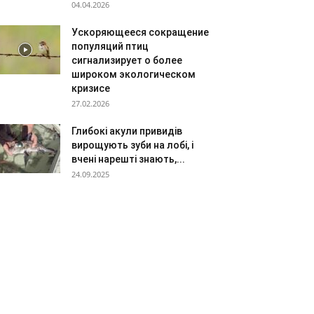
04.04.2026
Ускоряющееся сокращение
популяций птиц
сигнализирует о более
широком экологическом
кризисе
27.02.2026
Глибокі акули привидів
вирощують зуби на лобі, і
вчені нарешті знають,...
24.09.2025