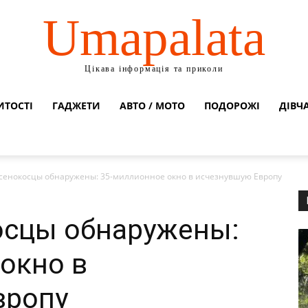
Umapalata
Цікава інформація та приколи
ИТОСТІ
ГАДЖЕТИ
АВТО / МОТО
ПОДОРОЖІ
ДІВЧ
сенокосцы обнаружены: 35-миллионное окно в исчезнувшую Европу
осцы обнаружены:
окно в
вропу