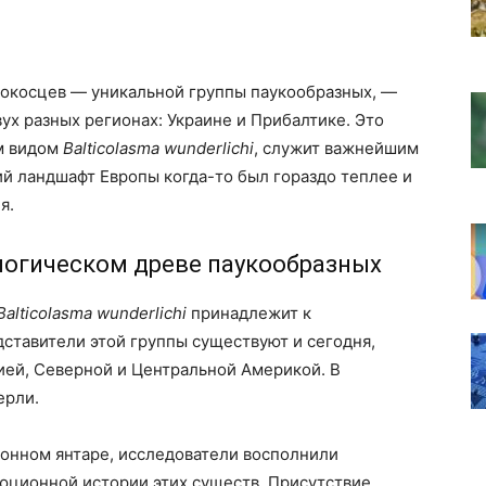
окосцев — уникальной группы паукообразных, —
ух разных регионах: Украине и Прибалтике. Это
ым видом
Balticolasma wunderlichi
, служит важнейшим
ий ландшафт Европы когда-то был гораздо теплее и
я.
логическом древе паукообразных
Balticolasma wunderlichi
принадлежит к
едставители этой группы существуют и сегодня,
ией, Северной и Центральной Америкой. В
ерли.
онном янтаре, исследователи восполнили
юционной истории этих существ. Присутствие