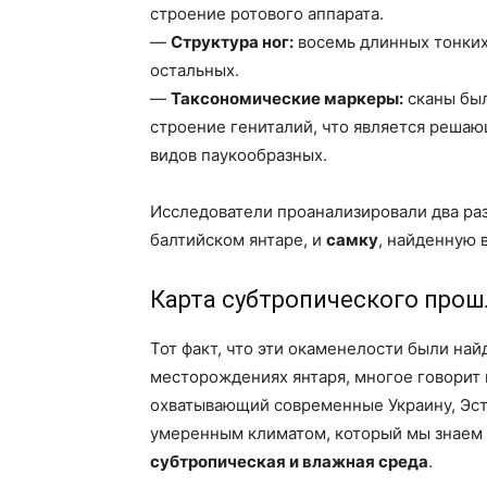
строение ротового аппарата.
—
Структура ног:
восемь длинных тонких 
остальных.
—
Таксономические маркеры:
сканы был
строение гениталий, что является реша
видов паукообразных.
Исследователи проанализировали два ра
балтийском янтаре, и
самку
, найденную 
Карта субтропического прош
Тот факт, что эти окаменелости были найд
месторождениях янтаря, многое говорит 
охватывающий современные Украину, Эсто
умеренным климатом, который мы знаем 
субтропическая и влажная среда
.