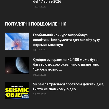
del 17 aprile 2026
18.04.2026
ПОПУЛЯРНІ ПОВІДОМЛЕННЯ
Глобальний конкурс випробовує
аналітичні інструменти для аналізу руху
окремих молекул
24.07.2025
Сусідня суперземля K2-18B може бути
багатою водою океанічною планетою:
“це, безумовно,...
03.08.2025
Як земля тряслася протягом дев’яти днів,
і ніхто не знав чому-відео
28.07.2025