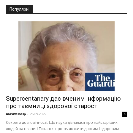
Популярні
Supercentanary дає вченим інформацію
про таємниці здорової старості
maxwelhelp
-
26.09.2025
0
Секрети довговічності: Що наука дізналася про найстаріших
людей на планеті Питання про те, як жити довгим і здоровим