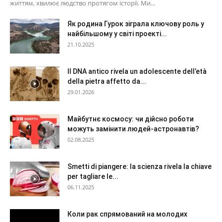
життям, хвилює людство протягом історії. Ми...
Як родина Гурок зіграла ключову роль у
найбільшому у світі проекті...
21.10.2025
Il DNA antico rivela un adolescente dell’età
della pietra affetto da...
29.01.2026
Майбутнє космосу: чи дійсно роботи
можуть замінити людей-астронавтів?
02.08.2025
Smetti di piangere: la scienza rivela la chiave
per tagliare le...
06.11.2025
Коли рак спрямований на молодих