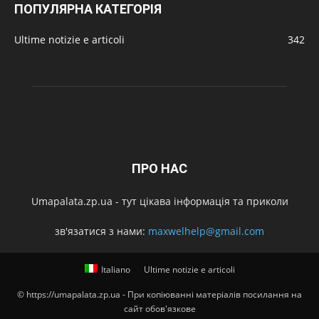
ПОПУЛЯРНА КАТЕГОРІЯ
Ultime notizie e articoli
342
ПРО НАС
Umapalata.zp.ua - тут цікава інформація та приколи
зв'язатися з нами:
maxwelhelp@gmail.com
Italiano
Ultime notizie e articoli
© https://umapalata.zp.ua - При копіюванні матеріалів посилання на
сайт обов'язкове