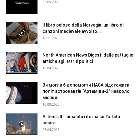
23.09.2025
Il libro peloso della Norvegia: un libro di
canzoni medievale avvolto...
10.11.2025
North American News Digest: dalle pattuglie
artiche agli attriti politici
19.04.2026
Ви могли б допомогти НАСА відстежити
політ астронавтів “Артеміди-2” навколо
місяця...
10.09.2025
Artemis II: l’umanità ritorna sull’orbita
lunare
03.04.2026