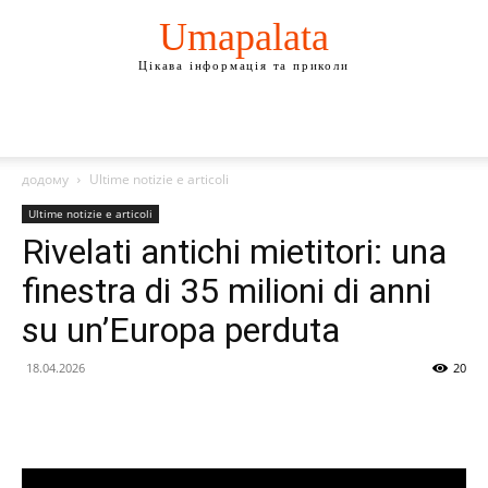
Umapalata
Цікава інформація та приколи
додому
Ultime notizie e articoli
Ultime notizie e articoli
Rivelati antichi mietitori: una
finestra di 35 milioni di anni
su un’Europa perduta
18.04.2026
20