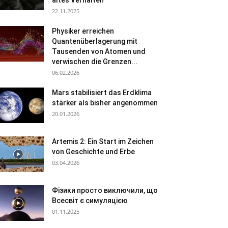
altes Verhalten
22.11.2025
Physiker erreichen
Quantenüberlagerung mit
Tausenden von Atomen und
verwischen die Grenzen...
06.02.2026
Mars stabilisiert das Erdklima
stärker als bisher angenommen
20.01.2026
Artemis 2: Ein Start im Zeichen
von Geschichte und Erbe
03.04.2026
Фізики просто виключили, що
Всесвіт є симуляцією
01.11.2025