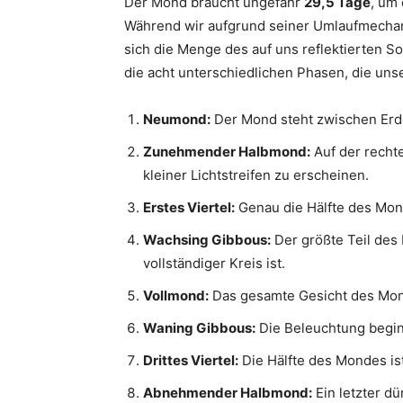
Der Mond braucht ungefähr
29,5 Tage
, um
Während wir aufgrund seiner Umlaufmechan
sich die Menge des auf uns reflektierten S
die acht unterschiedlichen Phasen, die un
Neumond:
Der Mond steht zwischen Erde 
Zunehmender Halbmond:
Auf der rechte
kleiner Lichtstreifen zu erscheinen.
Erstes Viertel:
Genau die Hälfte des Mond
Wachsing Gibbous:
Der größte Teil des 
vollständiger Kreis ist.
Vollmond:
Das gesamte Gesicht des Monde
Waning Gibbous:
Die Beleuchtung begin
Drittes Viertel:
Die Hälfte des Mondes ist
Abnehmender Halbmond:
Ein letzter dü