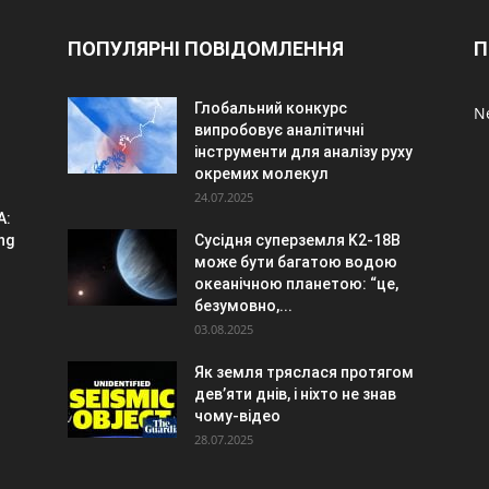
ПОПУЛЯРНІ ПОВІДОМЛЕННЯ
П
Глобальний конкурс
N
випробовує аналітичні
інструменти для аналізу руху
окремих молекул
24.07.2025
A:
ng
Сусідня суперземля K2-18B
може бути багатою водою
океанічною планетою: “це,
безумовно,...
03.08.2025
Як земля тряслася протягом
дев’яти днів, і ніхто не знав
чому-відео
28.07.2025