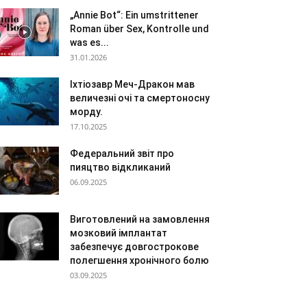
„Annie Bot“: Ein umstrittener
Roman über Sex, Kontrolle und
was es...
31.01.2026
Іхтіозавр Меч-Дракон мав
величезні очі та смертоносну
морду.
17.10.2025
Федеральний звіт про
пияцтво відкликаний
06.09.2025
Виготовлений на замовлення
мозковий імплантат
забезпечує довгострокове
полегшення хронічного болю
03.09.2025