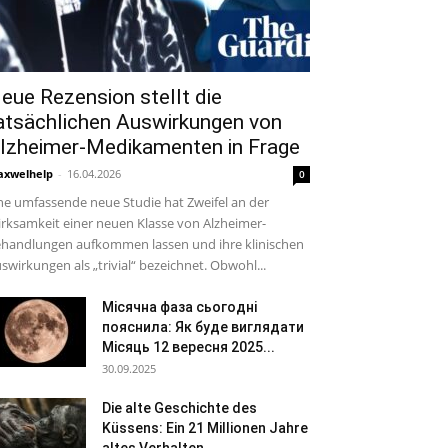
eue Rezension stellt die
atsächlichen Auswirkungen von
lzheimer-Medikamenten in Frage
xwelhelp
-
16.04.2026
0
ne umfassende neue Studie hat Zweifel an der
rksamkeit einer neuen Klasse von Alzheimer-
handlungen aufkommen lassen und ihre klinischen
swirkungen als „trivial“ bezeichnet. Obwohl...
Місячна фаза сьогодні
пояснила: Як буде виглядати
Місяць 12 вересня 2025...
30.09.2025
Die alte Geschichte des
Küssens: Ein 21 Millionen Jahre