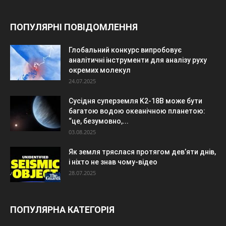
ПОПУЛЯРНІ ПОВІДОМЛЕННЯ
Глобальний конкурс випробовує
аналітичні інструменти для аналізу руху
окремих молекул
24.07.2025
Сусідня суперземля K2-18B може бути
багатою водою океанічною планетою:
“це, безумовно,...
03.08.2025
Як земля тряслася протягом дев’яти днів,
і ніхто не знав чому-відео
28.07.2025
ПОПУЛЯРНА КАТЕГОРІЯ