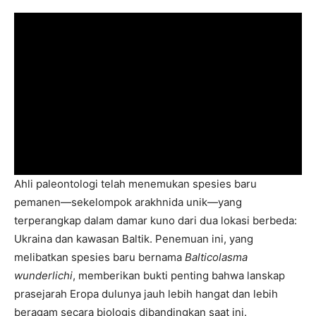
Ahli paleontologi telah menemukan spesies baru
pemanen—sekelompok arakhnida unik—yang
terperangkap dalam damar kuno dari dua lokasi berbeda:
Ukraina dan kawasan Baltik. Penemuan ini, yang
melibatkan spesies baru bernama
Balticolasma
wunderlichi
, memberikan bukti penting bahwa lanskap
prasejarah Eropa dulunya jauh lebih hangat dan lebih
beragam secara biologis dibandingkan saat ini.