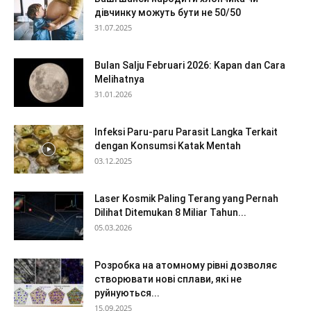
дівчинку можуть бути не 50/50
31.07.2025
Bulan Salju Februari 2026: Kapan dan Cara
Melihatnya
31.01.2026
Infeksi Paru-paru Parasit Langka Terkait
dengan Konsumsi Katak Mentah
03.12.2025
Laser Kosmik Paling Terang yang Pernah
Dilihat Ditemukan 8 Miliar Tahun...
05.03.2026
Розробка на атомному рівні дозволяє
створювати нові сплави, які не
руйнуються...
15.09.2025