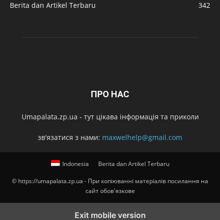
Berita dan Artikel Terbaru
342
ПРО НАС
Umapalata.zp.ua - тут цікава інформація та приколи
зв'язатися з нами:
maxwelhelp@gmail.com
Indonesia
Berita dan Artikel Terbaru
© https://umapalata.zp.ua - При копіюванні матеріалів посилання на
сайт обов'язкове
Exit mobile version