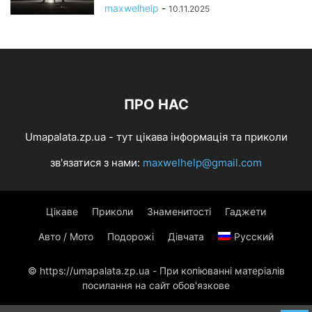
maxwelhelp
-
10.11.2025
ПРО НАС
Umapalata.zp.ua - тут цікава інформація та приколи
зв'язатися з нами:
maxwelhelp@gmail.com
Цікаве
Приколи
Знаменитості
Гаджети
Авто / Мото
Подорожі
Дівчата
Русский
© https://umapalata.zp.ua - При копіюванні матеріалів
посилання на сайт обов'язкове