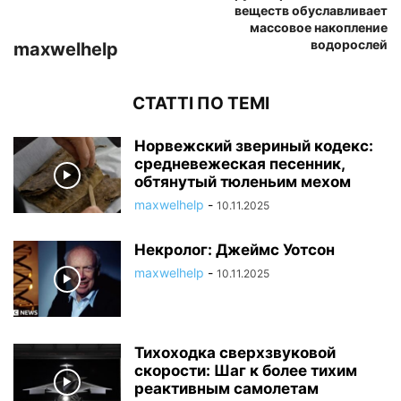
веществ обуславливает
массовое накопление
водорослей
maxwelhelp
СТАТТІ ПО ТЕМІ
Норвежский звериный кодекс:
средневежеская песенник,
обтянутый тюленьим мехом
maxwelhelp
-
10.11.2025
Некролог: Джеймс Уотсон
maxwelhelp
-
10.11.2025
Тихоходка сверхзвуковой
скорости: Шаг к более тихим
реактивным самолетам