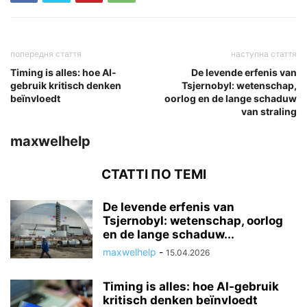
попередня стаття
наступна стаття
Timing is alles: hoe AI-
De levende erfenis van
gebruik kritisch denken
Tsjernobyl: wetenschap,
beïnvloedt
oorlog en de lange schaduw
van straling
maxwelhelp
СТАТТІ ПО ТЕМІ
De levende erfenis van
Tsjernobyl: wetenschap, oorlog
en de lange schaduw...
maxwelhelp
-
15.04.2026
Timing is alles: hoe AI-gebruik
kritisch denken beïnvloedt