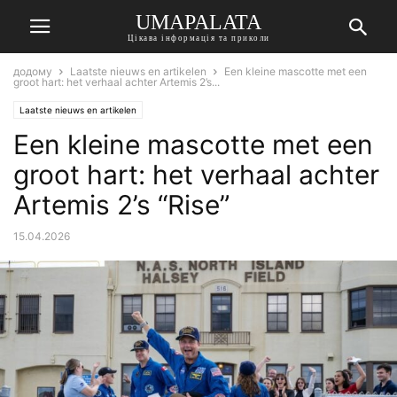
UMAPALATA
Цікава інформація та приколи
додому
Laatste nieuws en artikelen
Een kleine mascotte met een
groot hart: het verhaal achter Artemis 2’s...
Laatste nieuws en artikelen
Een kleine mascotte met een
groot hart: het verhaal achter
Artemis 2’s “Rise”
15.04.2026