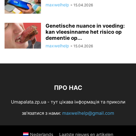
maxwelhelp
-
15.04.2026
Genetische nuance in voeding:
kan vleesinname het risico op
dementie op...
maxwelhelp
-
15.04.2026
ПРО НАС
Umapalata.zp.ua - тут цікава інформація та приколи
зв'язатися з нами:
maxwelhelp@gmail.com
Nederlands
Laatste nieuws en artikelen