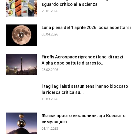
sguardo critico alla scienza
29.01.2026
Luna piena del 1 aprile 2026: cosa aspettarsi
03.04.2026
Firefly Aerospace riprende i lanci di razzi
Alpha dopo battute d’arresto...
23.02.2026
I tagli agli aiuti statunitensi hanno bloccato
la ricerca critica su...
13.03.2026
Фізики просто виключили, що Всесвіт є
симуляцією
01.11.2025