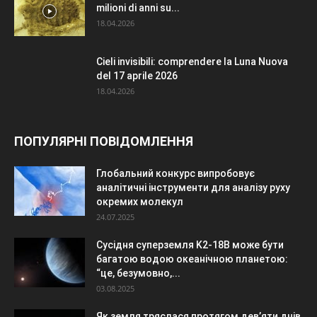
milioni di anni su...
18.04.2026
Cieli invisibili: comprendere la Luna Nuova
del 17 aprile 2026
18.04.2026
ПОПУЛЯРНІ ПОВІДОМЛЕННЯ
Глобальний конкурс випробовує
аналітичні інструменти для аналізу руху
окремих молекул
24.07.2025
Сусідня суперземля K2-18B може бути
багатою водою океанічною планетою:
“це, безумовно,...
03.08.2025
Як земля тряслася протягом дев’яти днів,