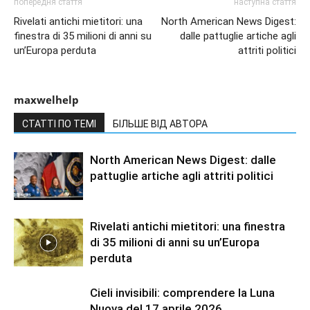
попередня стаття
наступна стаття
Rivelati antichi mietitori: una
North American News Digest:
finestra di 35 milioni di anni su
dalle pattuglie artiche agli
un’Europa perduta
attriti politici
maxwelhelp
СТАТТІ ПО ТЕМІ
БІЛЬШЕ ВІД АВТОРА
North American News Digest: dalle
pattuglie artiche agli attriti politici
Rivelati antichi mietitori: una finestra
di 35 milioni di anni su un’Europa
perduta
Cieli invisibili: comprendere la Luna
Nuova del 17 aprile 2026