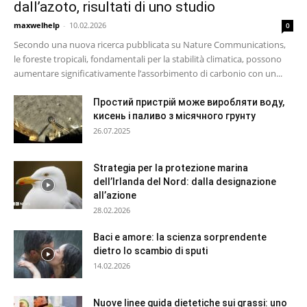
dall’azoto, risultati di uno studio
maxwelhelp
-
10.02.2026
0
Secondo una nuova ricerca pubblicata su Nature Communications,
le foreste tropicali, fondamentali per la stabilità climatica, possono
aumentare significativamente l’assorbimento di carbonio con un...
Простий пристрій може виробляти воду,
кисень і паливо з місячного грунту
26.07.2025
Strategia per la protezione marina
dell’Irlanda del Nord: dalla designazione
all’azione
28.02.2026
Baci e amore: la scienza sorprendente
dietro lo scambio di sputi
14.02.2026
Nuove linee guida dietetiche sui grassi: uno