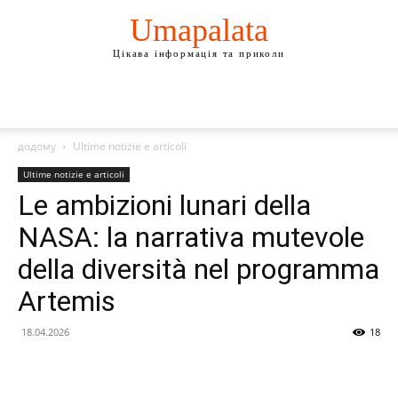
Umapalata
Цікава інформація та приколи
додому
Ultime notizie e articoli
Ultime notizie e articoli
Le ambizioni lunari della
NASA: la narrativa mutevole
della diversità nel programma
Artemis
18.04.2026
18