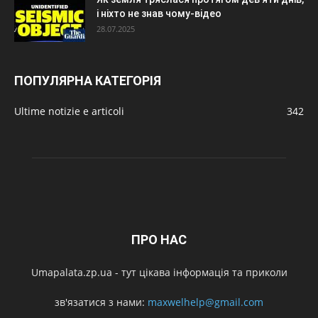
і ніхто не знав чому-відео
28.07.2025
ПОПУЛЯРНА КАТЕГОРІЯ
Ultime notizie e articoli
342
ПРО НАС
Umapalata.zp.ua - тут цікава інформація та приколи
зв'язатися з нами:
maxwelhelp@gmail.com