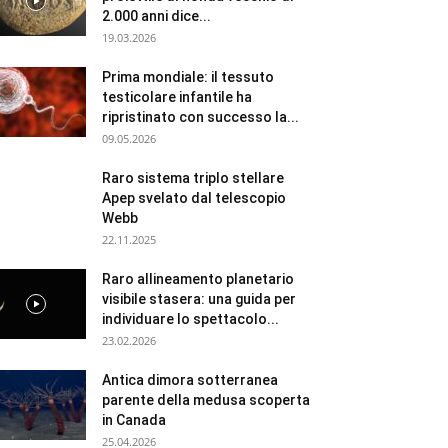
2.000 anni dice...
19.03.2026
Prima mondiale: il tessuto
testicolare infantile ha
ripristinato con successo la...
09.05.2026
Raro sistema triplo stellare
Apep svelato dal telescopio
Webb
22.11.2025
Raro allineamento planetario
visibile stasera: una guida per
individuare lo spettacolo...
23.02.2026
Antica dimora sotterranea
parente della medusa scoperta
in Canada
25.04.2026