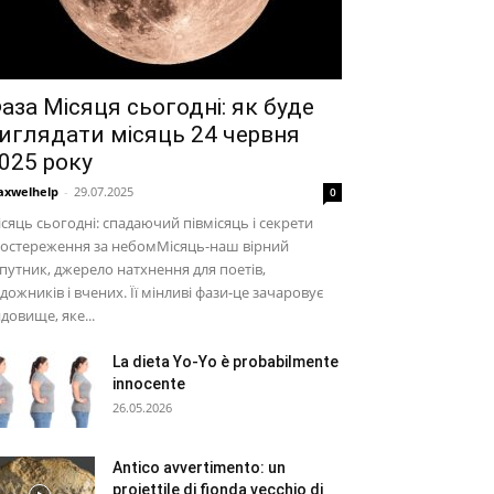
аза Місяця сьогодні: як буде
иглядати місяць 24 червня
025 року
xwelhelp
-
29.07.2025
0
сяць сьогодні: спадаючий півмісяць і секрети
постереження за небомМісяць-наш вірний
путник, джерело натхнення для поетів,
дожників і вчених. Її мінливі фази-це зачаровує
довище, яке...
La dieta Yo-Yo è probabilmente
innocente
26.05.2026
Antico avvertimento: un
proiettile di fionda vecchio di