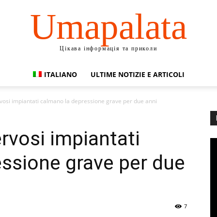
Umapalata
Цікава інформація та приколи
ITALIANO
ULTIME NOTIZIE E ARTICOLI
rvosi impiantati calmano la depressione grave per due anni
ervosi impiantati
ssione grave per due
7