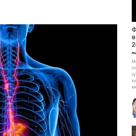
Ф
в
2
ma
Мі
с
су
ху
ви