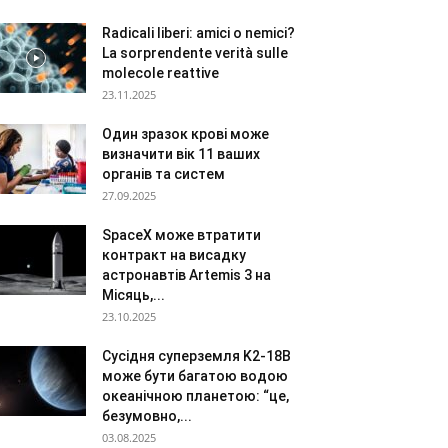
Radicali liberi: amici o nemici?
La sorprendente verità sulle
molecole reattive
23.11.2025
Один зразок крові може
визначити вік 11 ваших
органів та систем
27.09.2025
SpaceX може втратити
контракт на висадку
астронавтів Artemis 3 на
Місяць,...
23.10.2025
Сусідня суперземля K2-18B
може бути багатою водою
океанічною планетою: “це,
безумовно,...
03.08.2025