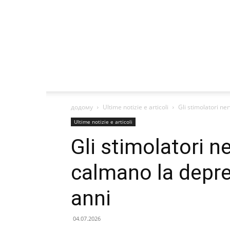
додому
Ultime notizie e articoli
Gli stimolatori ne
Ultime notizie e articoli
Gli stimolatori n
calmano la depre
anni
04.07.2026