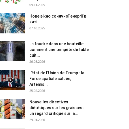
09.11.2025
Нове вікно сонячної енергії в
киті
07.10.2025
La foudre dans une bouteille :
comment une tempête de table
cuit...
26.05.2026
L’état de l’Union de Trump : la
Force spatiale saluée,
Artemis...
25.02.2026
Nouvelles directives
diététiques sur les graisses :
un regard critique sur la...
29.01.2026