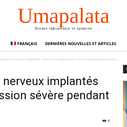
Umapalata
Цікава інформація та приколи
FRANÇAIS
DERNIÈRES NOUVELLES ET ARTICLES
ateurs nerveux implantés calment la dépression sévère pendant deux ans
 nerveux implantés
ssion sévère pendant
8