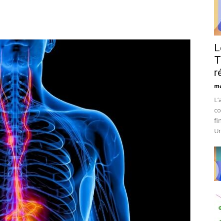
L
T
r
ma
L’
co
fi
Un