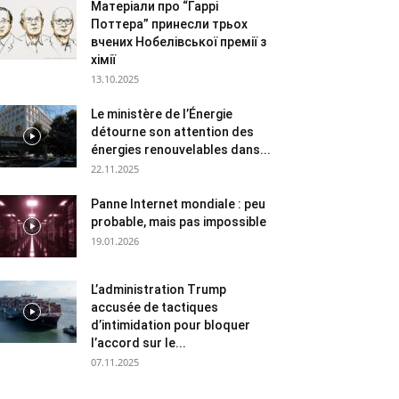
Матеріали про “Гаррі
Поттера” принесли трьох
вчених Нобелівської премії з
хімії
13.10.2025
Le ministère de l’Énergie
détourne son attention des
énergies renouvelables dans...
22.11.2025
Panne Internet mondiale : peu
probable, mais pas impossible
19.01.2026
L’administration Trump
accusée de tactiques
d’intimidation pour bloquer
l’accord sur le...
07.11.2025