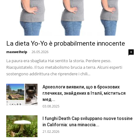
La dieta Yo-Yo è probabilmente innocente
maxwelhelp
-
26.05.2026
0
La paura era sbagliata Hai sentito la storia. Perdere peso.
Riacquistatelo. Il tuo metabolismo brucia a terra. Alcuni esperti
sostengono addirittura che riprendere i chili...
Археологи виявили, що в бронзових
глечиках, знайдених в Італії, міститься
мед...
03.08.2025
I funghi Death Cap sviluppano nuove tossine
in California: una minaccia...
21.02.2026