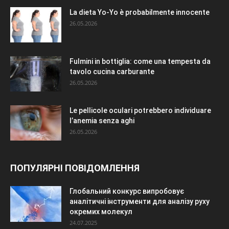
La dieta Yo-Yo è probabilmente innocente
26.05.2026
Fulmini in bottiglia: come una tempesta da
tavolo cucina carburante
26.05.2026
Le pellicole oculari potrebbero individuare
l’anemia senza aghi
26.05.2026
ПОПУЛЯРНІ ПОВІДОМЛЕННЯ
Глобальний конкурс випробовує
аналітичні інструменти для аналізу руху
окремих молекул
24.07.2025