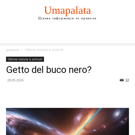
Umapalata
Цікава інформація та приколи
додому
Ultime notizie e articoli
Ultime notizie e articoli
Getto del buco nero?
28.05.2026
22