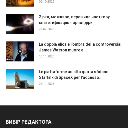
08.10.2025
Зірка, можливо, пережила часткову
спагетифікацію чорної діри
27.07.2025
La doppia elica e l’ombra della controversia:
James Watson muore a...
10.11.2025
Le piattaforme ad alta quota sfidano
Starlink di SpaceX per l’accesso...
26.11.2025
ВИБІР РЕДАКТОРА