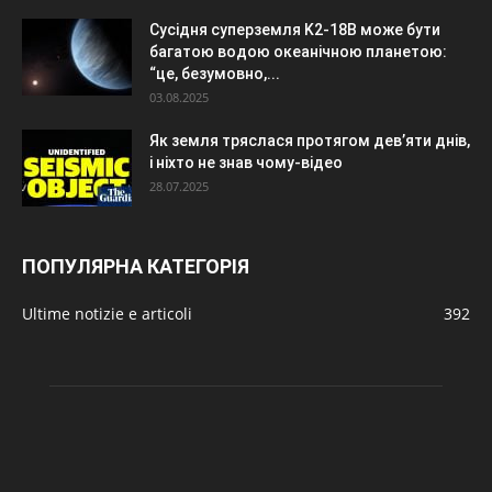
Сусідня суперземля K2-18B може бути
багатою водою океанічною планетою:
“це, безумовно,...
03.08.2025
Як земля тряслася протягом дев’яти днів,
і ніхто не знав чому-відео
28.07.2025
ПОПУЛЯРНА КАТЕГОРІЯ
Ultime notizie e articoli
392