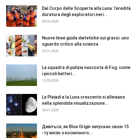
Dal Corpo delle Scoperte alla Luna: l’eredità
duratura degli esploratori neri...
08.04.2026
Nuove linee guida dietetiche sui grassi: uno
sguardo critico alla scienza
29.01.2026
La squadra di pulizia nascosta di Fog: come
i piccoli batteri...
15.05.2026
Le Pleiadi e la Luna crescente si allineano
nella splendida visualizzazione...
28.01.2026
Дивіться, як Blue Origin запускає свою 15
-ту місію з космічного...