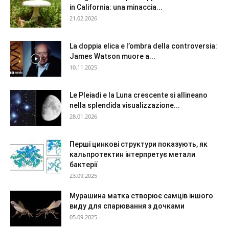
in California: una minaccia...
21.02.2026
La doppia elica e l’ombra della controversia:
James Watson muore a...
10.11.2025
Le Pleiadi e la Luna crescente si allineano
nella splendida visualizzazione...
28.01.2026
Перші цинкові структури показують, як
кальпротектин інтерпретує метали
бактерії
23.09.2025
Мурашина матка створює самців іншого
виду для спарювання з дочками
05.09.2025