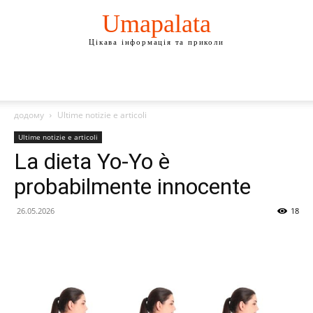
Umapalata
Цікава інформація та приколи
додому
Ultime notizie e articoli
Ultime notizie e articoli
La dieta Yo-Yo è
probabilmente innocente
26.05.2026
18