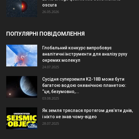
oscura
26.05.2026
ПОПУЛЯРНІ ПОВІДОМЛЕННЯ
Глобальний конкурс випробовує
аналітичні інструменти для аналізу руху
окремих молекул
24.07.2025
Сусідня суперземля K2-18B може бути
багатою водою океанічною планетою:
“це, безумовно,...
03.08.2025
Як земля тряслася протягом дев’яти днів,
і ніхто не знав чому-відео
28.07.2025