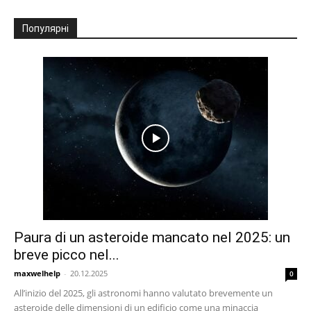
Популярні
Paura di un asteroide mancato nel 2025: un
breve picco nel...
maxwelhelp
-
20.12.2025
0
All’inizio del 2025, gli astronomi hanno valutato brevemente un
asteroide delle dimensioni di un edificio come una minaccia