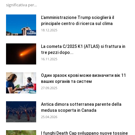
significativa per...
L’amministrazione Trump scioglierà il
principale centro di ricerca sul clima
18.12.2025
La cometa C/2025 K1 (ATLAS) si frattura in
tre pezzi dopo...
16.11.2025
Один зразок крові може визначити вік 11
ваших органів та систем
27.09.2025
Antica dimora sotterranea parente della
medusa scoperta in Canada
25.04.2026
I funghi Death Cap sviluppano nuove tossine