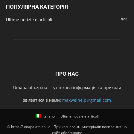
ПОПУЛЯРНА КАТЕГОРІЯ
Ultime notizie e articoli
391
ПРО НАС
Umapalata.zp.ua - тут цікава інформація та приколи
зв'язатися з нами:
maxwelhelp@gmail.com
Italiano
Ultime notizie e articoli
© https://umapalata.zp.ua - При копіюванні матеріалів посилання на
сайт обов'язкове