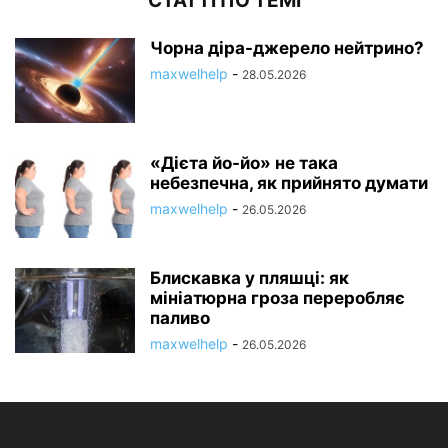
СТАТТІ ПО ТЕМІ
Чорна діра-джерело нейтрино?
maxwelhelp
-
28.05.2026
«Дієта йо-йо» не така
небезпечна, як прийнято думати
maxwelhelp
-
26.05.2026
Блискавка у пляшці: як
мініатюрна гроза переробляє
паливо
maxwelhelp
-
26.05.2026