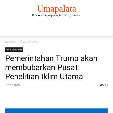
Umapalata
Цікава інформація та приколи
додому
Без рубрики
Без рубрики
Pemerintahan Trump akan
membubarkan Pusat
Penelitian Iklim Utama
18.12.2025
21