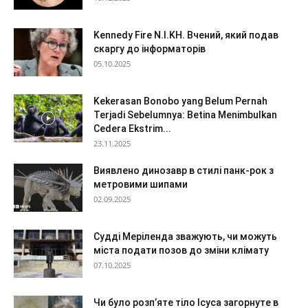
Kennedy Fire N.I.KH. Вчений, який подав
скаргу до інформаторів
05.10.2025
Kekerasan Bonobo yang Belum Pernah
Terjadi Sebelumnya: Betina Menimbulkan
Cedera Ekstrim...
23.11.2025
Виявлено динозавр в стилі панк-рок з
метровими шипами
02.09.2025
Судді Меріленда зважують, чи можуть
міста подати позов до зміни клімату
07.10.2025
Чи було розп’яте тіло Ісуса загорнуте в