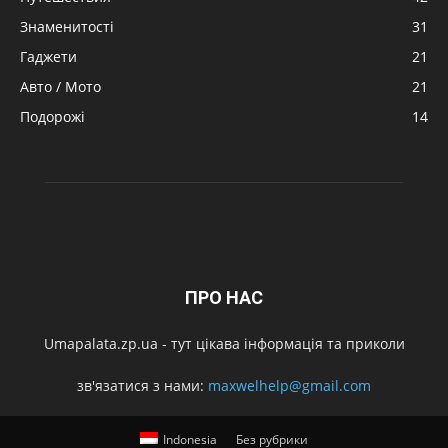
Знаменитості
31
Гаджети
21
Авто / Мото
21
Подорожі
14
ПРО НАС
Umapalata.zp.ua - тут цікава інформація та приколи
зв'язатися з нами:
maxwelhelp@gmail.com
Indonesia
Без рубрики