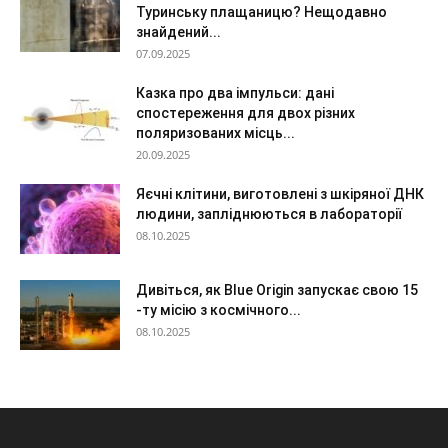
Туринську плащаницю? Нещодавно
знайдений...
07.09.2025
Казка про два імпульси: дані
спостереження для двох різних
поляризованих місць...
20.09.2025
Яєчні клітини, виготовлені з шкіряної ДНК
людини, запліднюються в лабораторії
08.10.2025
Дивіться, як Blue Origin запускає свою 15
-ту місію з космічного...
08.10.2025