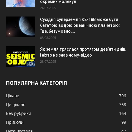
окремих молекул
24.07.2025
Сусідня суперземля K2-18B може бути
багатою водою океанічною планетою:
“це, безумовно,...
03.08.2025
Як земля тряслася протягом дев’яти днів,
і ніхто не знав чому-відео
28.07.2025
ПОПУЛЯРНА КАТЕГОРІЯ
Цікаве
796
Це цікаво
768
Без рубрики
164
Приколи
99
Путешествия
42