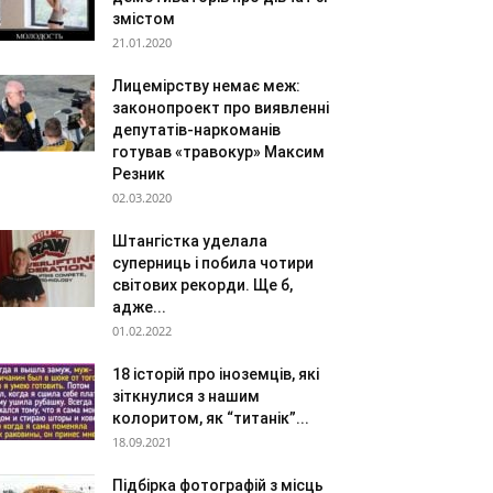
змістом
21.01.2020
Лицемірству немає меж:
законопроект про виявленні
депутатів-наркоманів
готував «травокур» Максим
Резник
02.03.2020
Штангістка уделала
суперниць і побила чотири
світових рекорди. Ще б,
адже...
01.02.2022
18 історій про іноземців, які
зіткнулися з нашим
колоритом, як “титанік”...
18.09.2021
Підбірка фотографій з місць