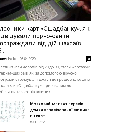
ласники карт «Ощадбанку», які
ідвідували порно-сайти,
остраждали від дій шахраїв
...
xwelhelp
-
03.04.2020
0
сятки тисяч чоловік, від 20 до 30, стали жертвами
тернет-шахраїв, які за допомогою вірусної
рограми отримували доступ до грошових коштів
 картках «Ощадбанку», привязаним до
більних телефонів власників.
Мозковий імплант перевів
думки паралізованої людини
в текст
08.11.2021