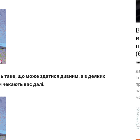
В
в
п
(6
ma
Де
ь таке, що може здатися дивним, а в деяких
ін
и чекають вас далі.
п
на
мо