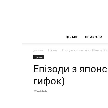
ЦІКАВЕ
ПРИКОЛИ
додому
Цікаве
Епізоди з японських ТВ-шоу (25
Цікаве
Епізоди з японс
гифок)
07.02.2020