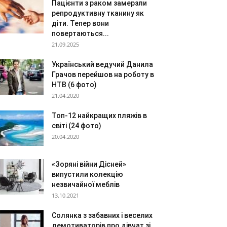
Пацієнти з раком замерзли
репродуктивну тканину як
діти. Тепер вони
повертаються...
21.09.2025
Український ведучий Данила
Грачов перейшов на роботу в
НТВ (6 фото)
21.04.2020
Топ-12 найкращих пляжів в
світі (24 фото)
20.04.2020
«Зоряні війни Дісней»
випустили колекцію
незвичайної меблів
13.10.2021
Солянка з забавних і веселих
демотиваторів про дівчат зі