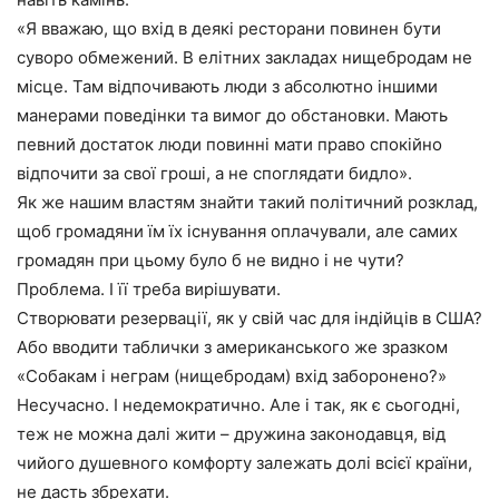
«Я вважаю, що вхід в деякі ресторани повинен бути
суворо обмежений. В елітних закладах нищебродам не
місце. Там відпочивають люди з абсолютно іншими
манерами поведінки та вимог до обстановки. Мають
певний достаток люди повинні мати право спокійно
відпочити за свої гроші, а не споглядати бидло».
Як же нашим властям знайти такий політичний розклад,
щоб громадяни їм їх існування оплачували, але самих
громадян при цьому було б не видно і не чути?
Проблема. І її треба вирішувати.
Створювати резервації, як у свій час для індійців в США?
Або вводити таблички з американського же зразком
«Собакам і неграм (нищебродам) вхід заборонено?»
Несучасно. І недемократично. Але і так, як є сьогодні,
теж не можна далі жити – дружина законодавця, від
чийого душевного комфорту залежать долі всієї країни,
не дасть збрехати.