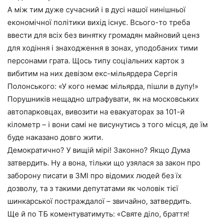
А між тим дуже сучасний і в дусі нашої нинішньої
економічної політики вихід існує. Всього-то треба
ввести для всіх без винятку громадян майновий ценз
для ходіння і знаходження в зонах, уподобаних тими
персонами грата. Щось типу соціальних карток з
вибитим на них девізом екс-мільярдера Сергія
Полонського: «У кого немає мільярда, пішли в дупу!»
Порушників нещадно штрафувати, як на московських
автопарковцах, вивозити на евакуаторах за 101-й
кілометр – і вони самі не висунутись з того місця, де їм
буде наказано довго жити.
Демократично? У вищій мірі! Законно? Якщо Дума
затвердить. Ну а вона, тільки що узялася за закон про
заборону писати в ЗМІ про відомих людей без їх
дозволу, та з такими депутатами як чоловік тієї
шинкарської постраждалої – звичайно, затвердить.
Ще й по ТБ коментуватимуть: «Святе діло, браття!