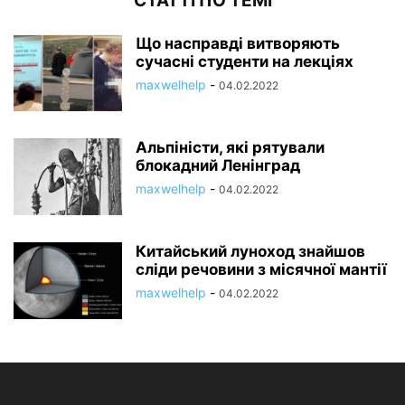
СТАТТІ ПО ТЕМІ
Що насправді витворяють
сучасні студенти на лекціях
maxwelhelp
-
04.02.2022
Альпіністи, які рятували
блокадний Ленінград
maxwelhelp
-
04.02.2022
Китайський луноход знайшов
сліди речовини з місячної мантії
maxwelhelp
-
04.02.2022