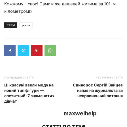
Кожному – своє! Самим же дешевей житиме за 101-м
кілометром!»
ТЕГИ
росія
попередня стаття
наступна стаття
Ці красуні ввели моду на
Єдинорос Сергій Зайцев
новий тип фігури —
напав на журналіста за
апетитний: 7 знаменитих
неправильний питання
дівчат
maxwelhelp