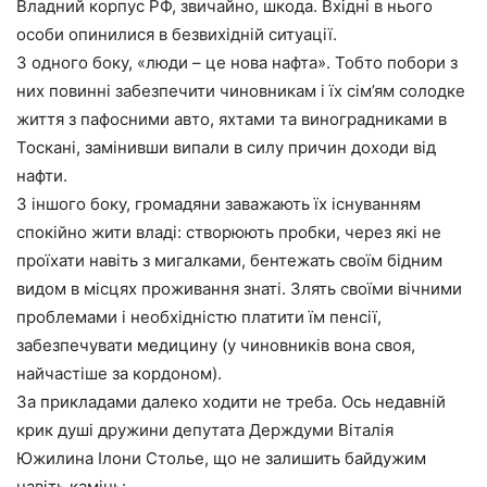
Владний корпус РФ, звичайно, шкода. Вхідні в нього
особи опинилися в безвихідній ситуації.
З одного боку, «люди – це нова нафта». Тобто побори з
них повинні забезпечити чиновникам і їх сім’ям солодке
життя з пафосними авто, яхтами та виноградниками в
Тоскані, замінивши випали в силу причин доходи від
нафти.
З іншого боку, громадяни заважають їх існуванням
спокійно жити владі: створюють пробки, через які не
проїхати навіть з мигалками, бентежать своїм бідним
видом в місцях проживання знаті. Злять своїми вічними
проблемами і необхідністю платити їм пенсії,
забезпечувати медицину (у чиновників вона своя,
найчастіше за кордоном).
За прикладами далеко ходити не треба. Ось недавній
крик душі дружини депутата Держдуми Віталія
Южилина Ілони Столье, що не залишить байдужим
навіть камінь: