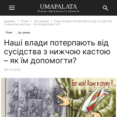
UMAPALATA
Цікава інформація та приколи
додому
Різне
Це цікаво
Наші влади потерпають від сусідства
з нижчою кастою – як їм допомогти?
Різне
Це цікаво
Наші влади потерпають від
сусідства з нижчою кастою
– як їм допомогти?
30.10.2019