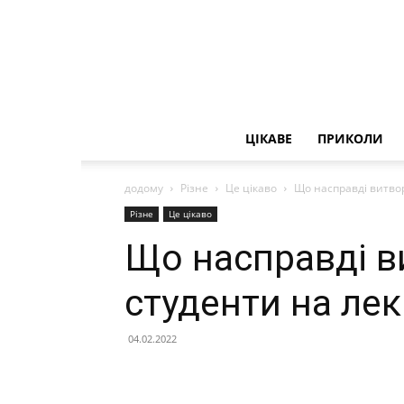
ЦІКАВЕ
ПРИКОЛИ
додому
Різне
Це цікаво
Що насправді витвор
Різне
Це цікаво
Що насправді в
студенти на лек
04.02.2022