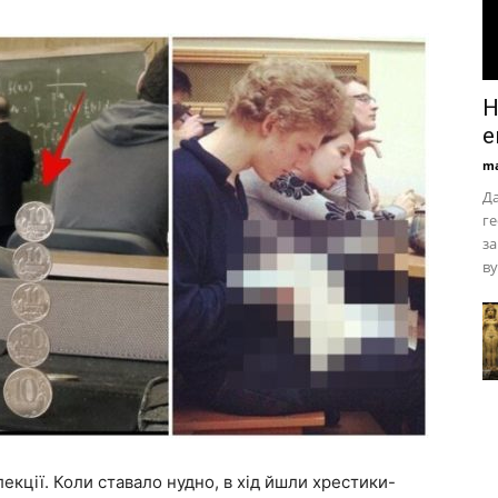
Н
е
ma
Да
ге
за
ву
лекції. Коли ставало нудно, в хід йшли хрестики-