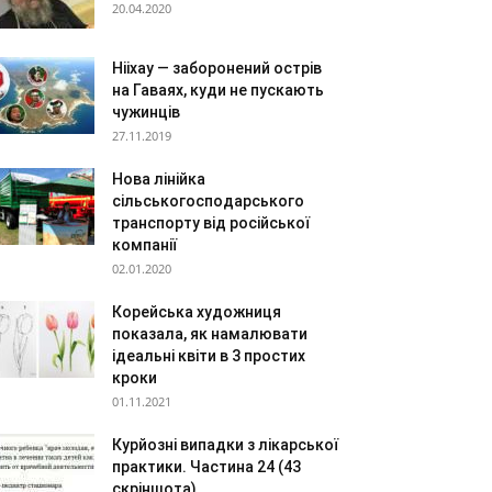
20.04.2020
Нііхау — заборонений острів
на Гаваях, куди не пускають
чужинців
27.11.2019
Нова лінійка
сільськогосподарського
транспорту від російської
компанії
02.01.2020
Корейська художниця
показала, як намалювати
ідеальні квіти в 3 простих
кроки
01.11.2021
Курйозні випадки з лікарської
практики. Частина 24 (43
скріншота)