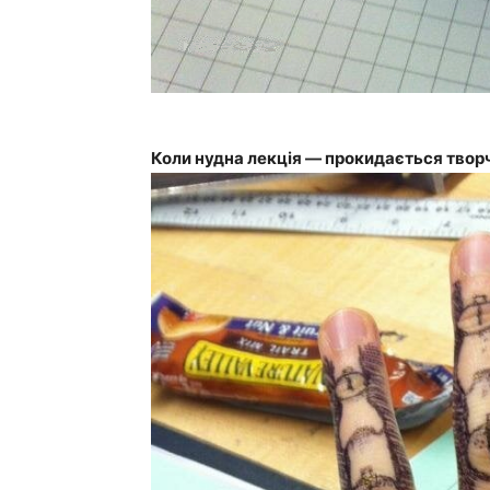
Коли нудна лекція — прокидається твор