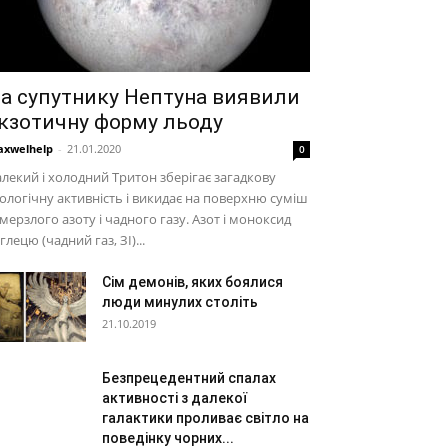
а супутнику Нептуна виявили
кзотичну форму льоду
xwelhelp
-
21.01.2020
0
лекий і холодний Тритон зберігає загадкову
ологічну активність і викидає на поверхню суміш
мерзлого азоту і чадного газу. Азот і моноксид
глецю (чадний газ, ЗІ)...
Сім демонів, яких боялися
люди минулих століть
21.10.2019
Безпрецедентний спалах
активності з далекої
галактики проливає світло на
поведінку чорних...