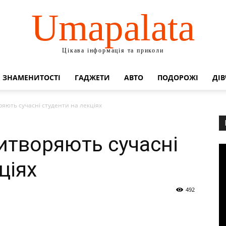
Umapalata
Цікава інформація та приколи
ЗНАМЕНИТОСТІ
ГАДЖЕТИ
АВТО
ПОДОРОЖІ
ДІВ
яють сучасні студенти на лекціях
итворяють сучасні
ціях
492