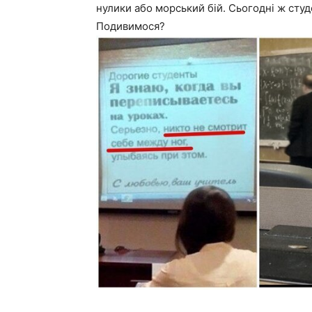
нулики або морський бій. Сьогодні ж сту
Подивимося?