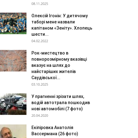
08.11.2025
Олексій Ігонін: У дитячому
таборі мене назвали
капітаном «Зеніту». Хлопець
шести...
04.02.2022
Рок-мистецтво в
повнорозмірному вказівці
вказує на шлях до
найстаріших жителів
Саудівської...
03.10.2025
У прагненні зрізати шлях,
водій автотрала пошкодив
нові автомобілі (7 фото)
20.04.2020
Екіпіровка Анатолія
Вассермана (26 фото)