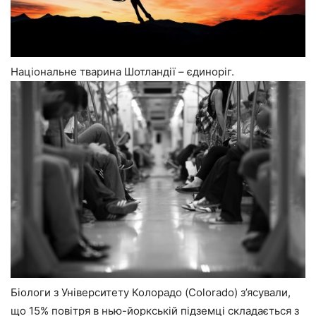
Національне тварина Шотландії – єдиноріг.
Біологи з Університету Колорадо (Colorado) з’ясували,
що 15% повітря в нью-йоркській підземці складається з