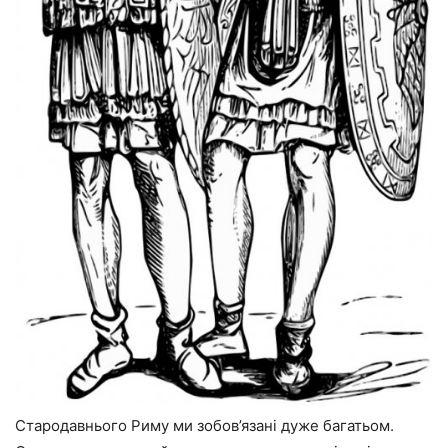
Стародавнього Риму ми зобов’язані дуже багатьом.