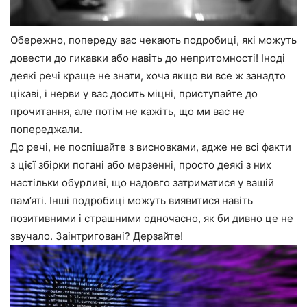
Обережно, попереду вас чекають подробиці, які можуть
довести до гикавки або навіть до непритомності! Іноді
деякі речі краще не знати, хоча якщо ви все ж занадто
цікаві, і нерви у вас досить міцні, приступайте до
прочитання, але потім не кажіть, що ми вас не
попереджали.
До речі, не поспішайте з висновками, адже не всі факти
з цієї збірки погані або мерзенні, просто деякі з них
настільки обурливі, що надовго затриматися у вашій
пам’яті. Інші подробиці можуть виявитися навіть
позитивними і страшними одночасно, як би дивно це не
звучало. Заінтриговані? Дерзайте!