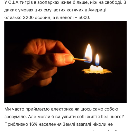
У США тигрів в зоопарках живе більше, ніж на свободі. В
диких умовах цих смугастих котячих в Америці –
близько 3200 особин, а в неволі – 5000.
Ми часто приймаємо електрика як щось само собою
зрозуміле. Але могли б ви уявити собі життя без нього?
Приблизно 16% населення Землі взагалі ніколи не