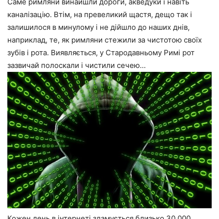
Саме римляни винайшли дороги, акведуки і навіть
каналізацію. Втім, на превеликий щастя, дещо так і
залишилося в минулому і не дійшло до наших днів,
наприклад, те, як римляни стежили за чистотою своїх
зубів і рота. Виявляється, у Стародавньому Римі рот
зазвичай полоскали і чистили сечею…
Кожен день в інтернеті зламується близько 30 000