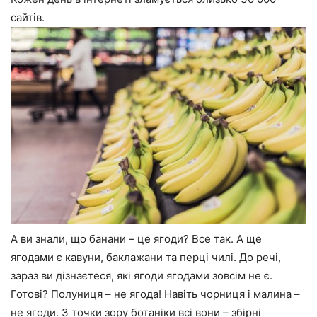
сайтів.
А ви знали, що банани – це ягоди? Все так. А ще
ягодами є кавуни, баклажани та перці чилі. До речі,
зараз ви дізнаєтеся, які ягоди ягодами зовсім не є.
Готові? Полуниця – не ягода! Навіть чорниця і малина –
не ягоди. З точки зору ботаніки всі вони – збірні