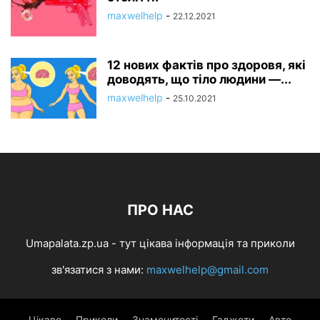
maxwelhelp
-
22.12.2021
12 нових фактів про здоровя, які
доводять, що тіло людини —...
maxwelhelp
-
25.10.2021
ПРО НАС
Umapalata.zp.ua - тут цікава інформація та приколи
зв'язатися з нами:
maxwelhelp@gmail.com
Цікаве
Приколи
Знаменитості
Гаджети
Авто