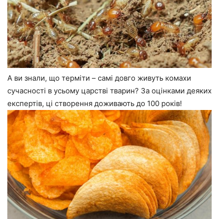
А ви знали, що терміти – самі довго живуть комахи
сучасності в усьому царстві тварин? За оцінками деяких
експертів, ці створення доживають до 100 років!