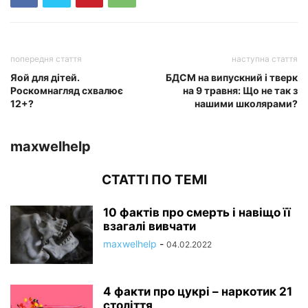
попередня стаття
наступна стаття
Яой для дітей.
БДСМ на випускний і тверк
Роскомнагляд схвалює
на 9 травня: Що не так з
12+?
нашими школярами?
maxwelhelp
СТАТТІ ПО ТЕМІ
10 фактів про смерть і навіщо її
взагалі вивчати
maxwelhelp
-
04.02.2022
4 факти про цукрі – наркотик 21
століття