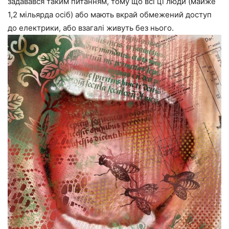
задавався таким питанням, тому що всі ці люди (майже
1,2 мільярда осіб) або мають вкрай обмежений доступ
до електрики, або взагалі живуть без нього.