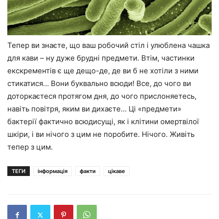
Тепер ви знаєте, що ваш робочий стіл і улюблена чашка
для кави – ну дуже брудні предмети. Втім, частинки
екскрементів є ще дещо-де, де ви б не хотіли з ними
стикатися… Вони буквально всюди! Все, до чого ви
доторкаєтеся протягом дня, до чого прислоняетесь,
навіть повітря, яким ви дихаєте… Ці «предмети»
бактерії фактично всюдисущі, як і клітини омертвілої
шкіри, і ви нічого з цим не поробите. Нічого. Живіть
тепер з цим.
ТЕГИ
інформація
факти
цікаве