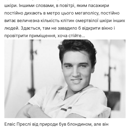
шкіри. Іншими словами, в повітрі, яким пасажири
постійно дихають в метро цього мегаполісу, постійно
витає величезна кількість клітин омертвілої шкіри інших
людей. Здається, там не завадило б відкрити вікно і
провітрити приміщення, хоча стійте…
Елвіс Преслі від природи був блондином, але він