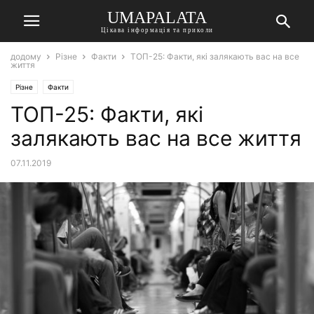
UMAPALATA
Цікава інформація та приколи
додому
Різне
Факти
ТОП-25: Факти, які залякають вас на все
життя
Різне
Факти
ТОП-25: Факти, які
залякають вас на все життя
07.11.2019