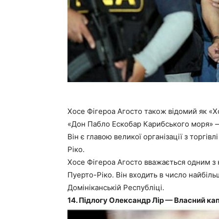
Хосе Фігероа Агосто також відомий як «Х
«Дон Пабло Ескобар Карибського моря» —
Він є главою великої організації з торгів
Ріко.
Хосе Фігероа Агосто вважається одним з
Пуерто-Ріко. Він входить в число найбіль
Домініканській Республіці.
14. Підлогу Олександр Лір — Власний кап