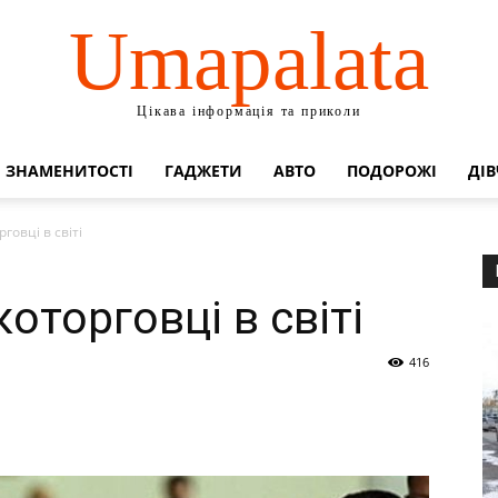
Umapalata
Цікава інформація та приколи
ЗНАМЕНИТОСТІ
ГАДЖЕТИ
АВТО
ПОДОРОЖІ
ДІВ
говці в світі
оторговці в світі
416