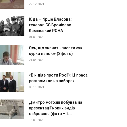
22.12.2021
Юда — гірше Власова:
генерал СС Броніслав
Камінський РОНА
01.01.2020
Ось, що значить писати «як
курка лапою» (3 фото)
21.04.2020
«Він діяв проти Росії»: Ціпраса
розгромили на виборах
03.11.2021
Дмитро Рогозін побував на
презентації нових видів
озброєння (фото + 2...
13.01.2020