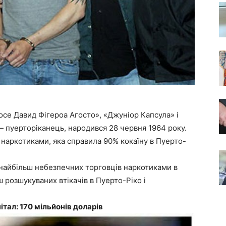
осе Давид Фігероа Агосто», «Джуніор Капсула» і
 пуерторіканець, народився 28 червня 1964 року.
лі наркотиками, яка справила 90% кокаїну в Пуерто-
 найбільш небезпечних торговців наркотиками в
ш розшукуваних втікачів в Пуерто-Ріко і
італ: 170 мільйонів доларів