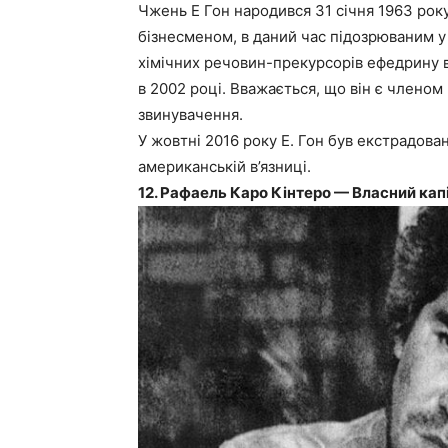
Чжень Е Гон народився 31 січня 1963 року
бізнесменом, в даний час підозрюваним 
хімічних речовин-прекурсорів ефедрину в
в 2002 році. Вважається, що він є членом 
звинувачення.
У жовтні 2016 року Е. Гон був екстрадова
американській в’язниці.
12. Рафаель Каро Кінтеро — Власний капі