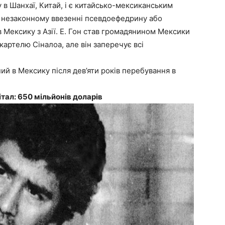
 в Шанхаї, Китай, і є китайсько-мексиканським
у незаконному ввезенні псевдоефедрину або
 Мексику з Азії. Е. Гон став громадянином Мексики
картелю Сіналоа, але він заперечує всі
ний в Мексику після дев’яти років перебування в
тал: 650 мільйонів доларів