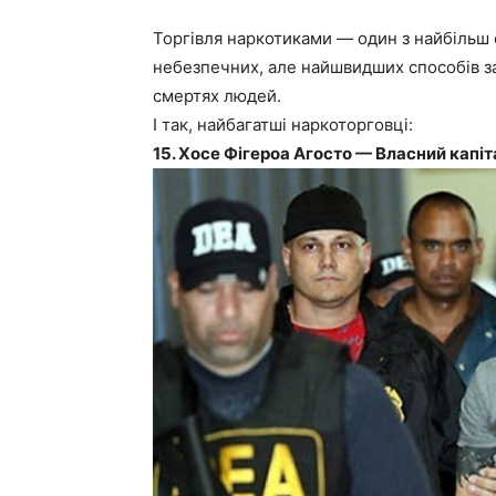
Торгівля наркотиками — один з найбільш
небезпечних, але найшвидших способів за
смертях людей.
І так, найбагатші наркоторговці:
15. Хосе Фігероа Агосто — Власний капіт