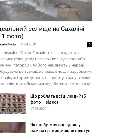
деальний селище на Сахаліні
11 фото)
xwelhelp
-
21.04.2020
0
передмісті Южно-Сахалінська знаходиться
велике селище під назвою Zima Highlands або
уничні пагорби», як його називають у народі.
будували цей селище спеціально для зарубіжних
хівців, які приїжджають на роботу в одну велику
мпанію, що займається видобутком нафти і газу.
Що роблять всі ці люди? (5
фото + відео)
17.03.2020
Як позбутися від щілин у
ламінаті, не знімаючи плінтус