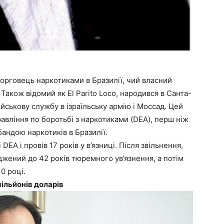
орговець наркотиками в Бразилії, чий власний
Також відомий як El Parito Loco, народився в Санта-
військову службу в ізраїльську армію і Моссад. Цей
вління по боротьбі з наркотиками (DEA), перш ніж
бандою наркотиків в Бразилії.
EA і провів 17 років у в’язниці. Після звільнення,
уджений до 42 років тюремного ув’язнення, а потім
0 році.
мільйонів доларів