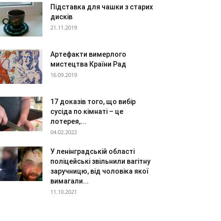
Підставка для чашки з старих
дисків
21.11.2019
Артефакти вимерлого
мистецтва Країни Рад
16.09.2019
17 доказів того, що вибір
сусіда по кімнаті – це
лотерея,...
04.02.2022
У ленінградській області
поліцейські звільнили вагітну
заручницю, від чоловіка якої
вимагали...
11.10.2021