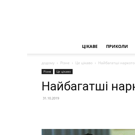
ЦІКАВЕ
ПРИКОЛИ
додому
Різне
Це цікаво
Найбагатші наркотор
Різне
Це цікаво
Найбагатші нарк
31.10.2019