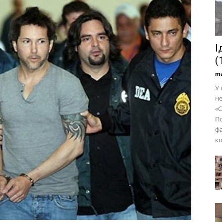
І
(
ma
У 
не
«С
По
фа
ко