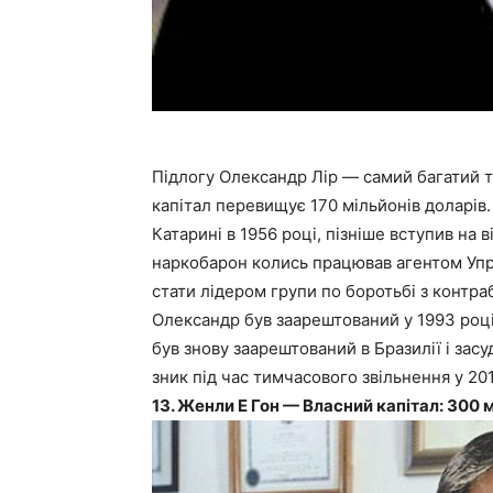
Підлогу Олександр Лір — самий багатий т
капітал перевищує 170 мільйонів доларів. 
Катарині в 1956 році, пізніше вступив на 
наркобарон колись працював агентом Упра
стати лідером групи по боротьбі з контра
Олександр був заарештований у 1993 році D
був знову заарештований в Бразилії і зас
зник під час тимчасового звільнення у 201
13. Женли Е Гон — Власний капітал: 300 