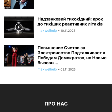
Надзвуковий тихохідний: крок
до тихіших реактивних літаків
maxwelhelp
-
10.11.2025
Повышение Счетов за
Электричество Подталкивает к
Победам Демократов, но Новые
Вызовы...
maxwelhelp
-
09.11.2025
ПРО НАС