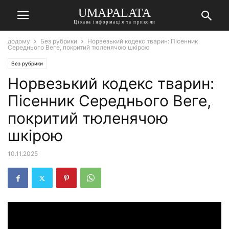
UMAPALATA
Цікава інформація та приколи
додому
Без рубрики
Норвезький кодекс тварин: Пісенник
Середнього Веге, покритий тюленячою шкірою
Без рубрики
Норвезький кодекс тварин:
Пісенник Середнього Веге,
покритий тюленячою
шкірою
10.11.2025