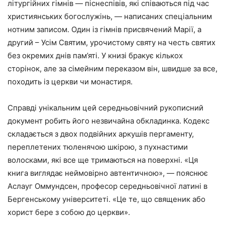
літургійних гімнів — піснеспівів, які співаються під час
християнських богослужінь, — написаних спеціальним
нотним записом. Один із гімнів присвячений Марії, а
другий – Усім Святим, урочистому святу на честь святих
без окремих днів пам’яті. У книзі бракує кількох
сторінок, але за сімейним переказом він, швидше за все,
походить із церкви чи монастиря.
Справді унікальним цей середньовічний рукописний
документ робить його незвичайна обкладинка. Кодекс
складається з двох подвійних аркушів пергаменту,
переплетених тюленячою шкірою, з пухнастими
волосками, які все ще тримаються на поверхні. «Ця
книга виглядає неймовірно автентичною», — пояснює
Аслауг Оммундсен, професор середньовічної латині в
Бергенському університеті. «Це те, що священик або
хорист бере з собою до церкви».