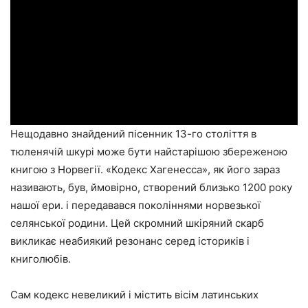
Нещодавно знайдений пісенник 13-го століття в
тюленячій шкурі може бути найстарішою збереженою
книгою з Норвегії. «Кодекс Хагенесса», як його зараз
називають, був, ймовірно, створений близько 1200 року
нашої ери. і передавався поколіннями норвезької
селянської родини. Цей скромний шкіряний скарб
викликає неабиякий резонанс серед істориків і
книголюбів.
Сам кодекс невеликий і містить вісім латинських