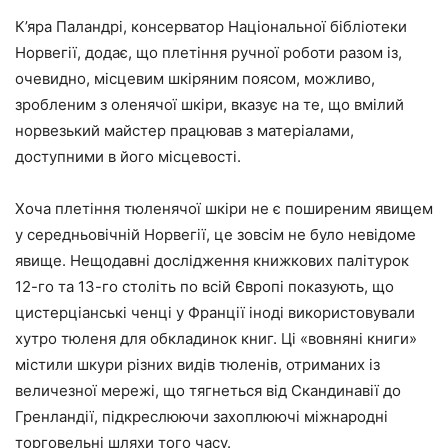
К’яра Паландрі, консерватор Національної бібліотеки
Норвегії, додає, що плетіння ручної роботи разом із,
очевидно, місцевим шкіряним поясом, можливо,
зробленим з оленячої шкіри, вказує на те, що вмілий
норвезький майстер працював з матеріалами,
доступними в його місцевості.
Хоча плетіння тюленячої шкіри не є поширеним явищем
у середньовічній Норвегії, це зовсім не було невідоме
явище. Нещодавні дослідження книжкових палітурок
12-го та 13-го століть по всій Європі показують, що
цистерціанські ченці у Франції іноді використовували
хутро тюленя для обкладинок книг. Ці «вовняні книги»
містили шкури різних видів тюленів, отриманих із
величезної мережі, що тягнеться від Скандинавії до
Гренландії, підкреслюючи захоплюючі міжнародні
торговельні шляхи того часу.