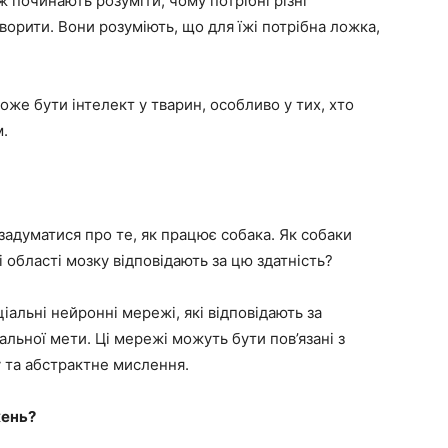
ож починають розуміти, чому потрібні різні
ворити. Вони розуміють, що для їжі потрібна ложка,
же бути інтелект у тварин, особливо у тих, хто
м.
адуматися про те, як працює собака. Як собаки
кі області мозку відповідають за цю здатність?
альні нейронні мережі, які відповідають за
альної мети. Ці мережі можуть бути пов’язані з
у та абстрактне мислення.
жень?