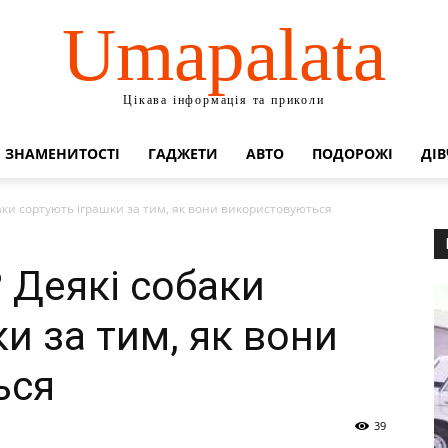
Umapalata
Цікава інформація та приколи
ЗНАМЕНИТОСТІ
ГАДЖЕТИ
АВТО
ПОДОРОЖІ
ДІВ
аки сортують іграшки за тим, як вони використовуються
 Деякі собаки
и за тим, як вони
ься
39