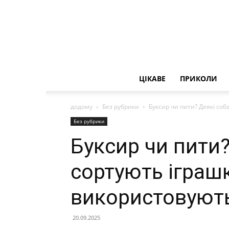
ЦІКАВЕ
ПРИКОЛИ
додому
Без рубрики
Буксир чи пити? Деякі соб
Без рубрики
Буксир чи пити?
сортують іграшк
використовуют
20.09.2025