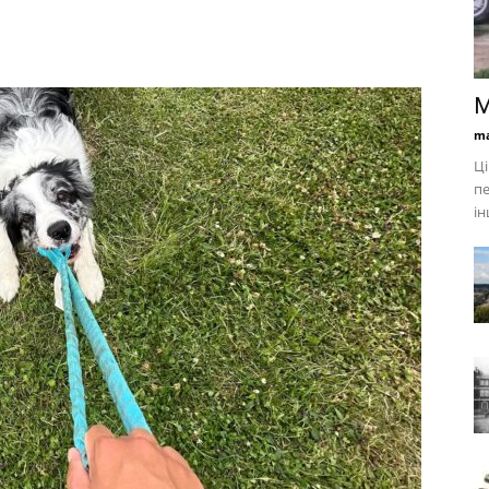
М
ma
Ці
пе
ін