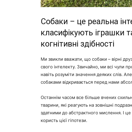
Собаки – це реальна інте
класифікують іграшки та
когнітивні здібності
Ми звикли вважати, що собаки – вірні дру
свого інтелекту. Звичайно, ми всі чули пр
навіть розуміти значення деяких слів. Ал
собаками відкривається перед нами абсол
Останнім часом все більше вчених схильн
тварини, які реагують на зовнішні подразн
здатними до абстрактного мислення. І ц
користь цієї гіпотези.