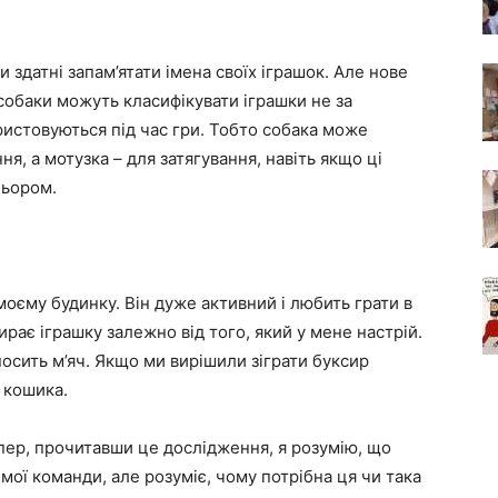
 здатні запам’ятати імена своїх іграшок. Але нове
собаки можуть класифікувати іграшки не за
ристовуються під час гри. Тобто собака може
я, а мотузка – для затягування, навіть якщо ці
льором.
оєму будинку. Він дуже активний і любить грати в
бирає іграшку залежно від того, який у мене настрій.
осить м’яч. Якщо ми вирішили зіграти буксир
о кошика.
епер, прочитавши це дослідження, я розумію, що
 мої команди, але розуміє, чому потрібна ця чи така