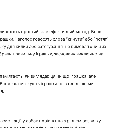
ли досить простий, але ефективний метод. Вони
рашки, і вголос говорять слова “кинути” або “потяг”.
шку для кидки або затягування, не вимовляючи цих
 обрали правильну іграшку, засновану виключно на
пам’ятають, як виглядає ця чи що іграшка, але
 Вони класифікують іграшки не за зовнішніми
я.
асифікації у собак порівнянна з рівнем розвитку