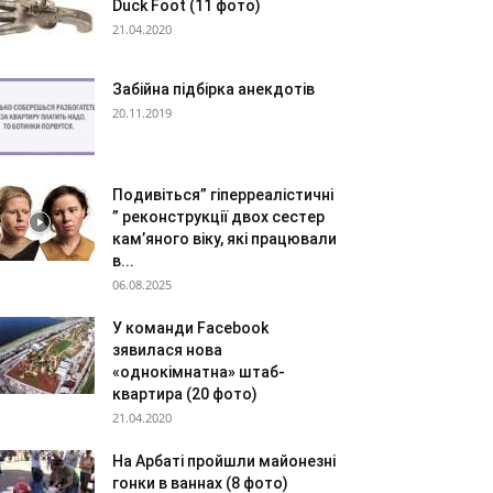
Duck Foot (11 фото)
21.04.2020
Забійна підбірка анекдотів
20.11.2019
Подивіться” гіперреалістичні
” реконструкції двох сестер
кам’яного віку, які працювали
в...
06.08.2025
У команди Facebook
зявилася нова
«однокімнатна» штаб-
квартира (20 фото)
21.04.2020
На Арбаті пройшли майонезні
гонки в ваннах (8 фото)