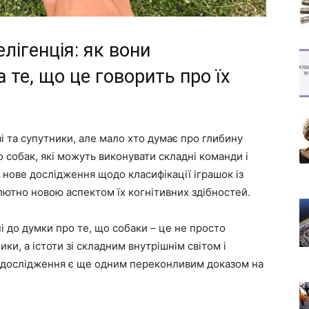
лігенція: як вони
 те, що це говорить про їх
зі та супутники, але мало хто думає про глибину
о собак, які можуть виконувати складні команди і
е нове дослідження щодо класифікації іграшок із
ютно новою аспектом їх когнітивних здібностей.
і до думки про те, що собаки – це не просто
ики, а істоти зі складним внутрішнім світом і
е дослідження є ще одним переконливим доказом на