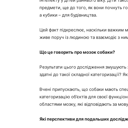
інтелекту у дітей раннього віку. Діти так
предмети, ще до того, як вони почнуть го
а кубики – для будівництва.
Цей факт підкреслює, наскільки важким мо
живе поруч із людиною та взаємодіє з ни
Що це говорить про мозок собаки?
Результати цього дослідження змушують з
здатні до такої складної категоризації? Я
Вчені припускають, що собаки мають спеці
категоризацію об’єктів для своєї функціон
областями мозку, які відповідають за мов
Які перспективи для подальших дослід