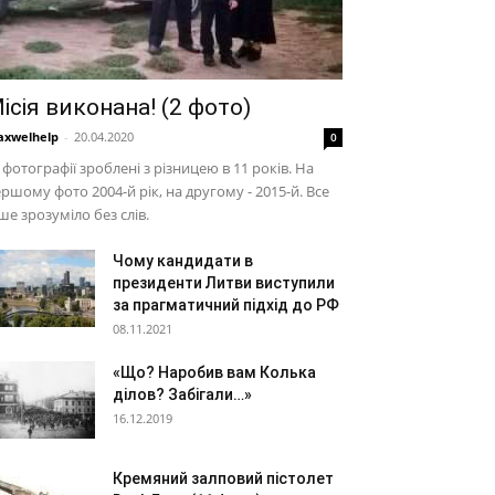
ісія виконана! (2 фото)
xwelhelp
-
20.04.2020
0
 фотографії зроблені з різницею в 11 років. На
ршому фото 2004-й рік, на другому - 2015-й. Все
ше зрозуміло без слів.
Чому кандидати в
президенти Литви виступили
за прагматичний підхід до РФ
08.11.2021
«Що? Наробив вам Колька
ділов? Забігали…»
16.12.2019
Кремяний залповий пістолет