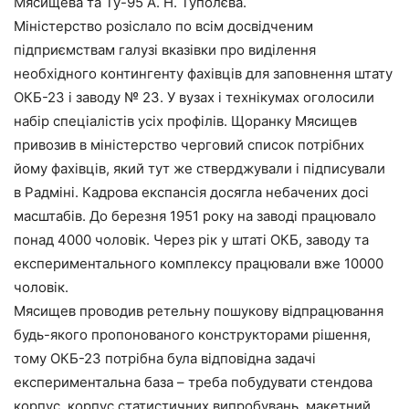
Мясищева та Ту-95 А. Н. Туполєва.
Міністерство розіслало по всім досвідченим
підприємствам галузі вказівки про виділення
необхідного контингенту фахівців для заповнення штату
ОКБ-23 і заводу № 23. У вузах і технікумах оголосили
набір спеціалістів усіх профілів. Щоранку Мясищев
привозив в міністерство черговий список потрібних
йому фахівців, який тут же стверджували і підписували
в Радміні. Кадрова експансія досягла небачених досі
масштабів. До березня 1951 року на заводі працювало
понад 4000 чоловік. Через рік у штаті ОКБ, заводу та
експериментального комплексу працювали вже 10000
чоловік.
Мясищев проводив ретельну пошукову відпрацювання
будь-якого пропонованого конструкторами рішення,
тому ОКБ-23 потрібна була відповідна задачі
експериментальна база – треба побудувати стендова
корпус, корпус статистичних випробувань, макетний