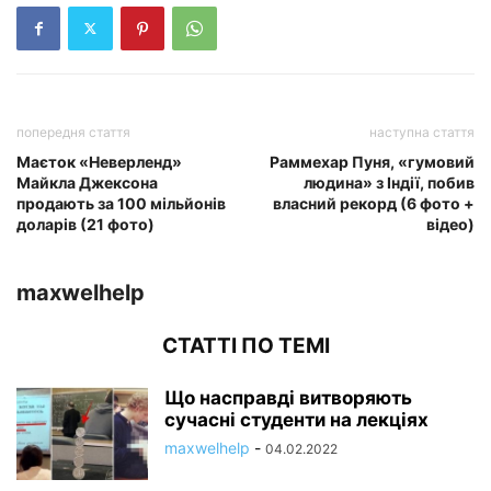
попередня стаття
наступна стаття
Маєток «Неверленд»
Раммехар Пуня, «гумовий
Майкла Джексона
людина» з Індії, побив
продають за 100 мільйонів
власний рекорд (6 фото +
доларів (21 фото)
відео)
maxwelhelp
СТАТТІ ПО ТЕМІ
Що насправді витворяють
сучасні студенти на лекціях
maxwelhelp
-
04.02.2022