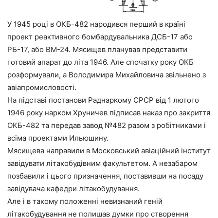
У 1945 році в ОКБ-482 народився перший в країні
проект реактивного бомбардувальника ДСБ-17 або
РБ-17, або ВМ-24. Мясищев планував представити
готовий апарат до літа 1946. Але спочатку року ОКБ
розформували, а Володимира Михайловича звільнено з
авіапромисловості.
На підставі постанови Раднаркому СРСР від 1 лютого
1946 року нарком Хруничев підписав наказ про закриття
ОКБ-482 та передав завод №482 разом з робітниками і
всіма проектами Ильюшину.
Мясищева направили в Московський авіаційний інститут
завідувати літакобудівним факультетом. А незабаром
позбавили і цього призначення, поставивши на посаду
завідувача кафедри літакобудування.
Але і в такому положенні невизнаний геній
літакобудування не полишав думки про створення