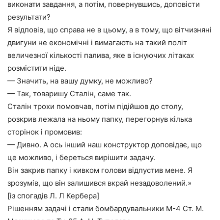
виконати завдання, а потім, повернувшись, доповісти
результати?
Я відповів, що справа не в цьому, а в тому, що вітчизняні
двигуни не економічні і вимагають на такий політ
величезної кількості палива, яке в існуючих літаках
розмістити ніде.
— Значить, на вашу думку, не можливо?
— Так, товаришу Сталін, саме так.
Сталін трохи помовчав, потім підійшов до столу,
розкрив лежала на ньому папку, перегорнув кілька
сторінок і промовив:
— Дивно. А ось інший наш конструктор доповідає, що
це можливо, і береться вирішити задачу.
Він закрив папку і кивком голови відпустив мене. Я
зрозумів, що він залишився вкрай незадоволений.»
[із спогадів Л. Л Кербера]
Рішенням задачі і стали бомбардувальники М-4 Ст. М.