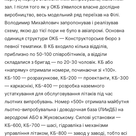
зал. І після того як у ОКБ з’явилося власне дослідне
виробництво, весь модельний ряд переїхав на Філі.
Володимир Михайлович запропонував і реалізував
схему, якою до тієї пори не було в авіапромі. Основна
одиниця структури ОКБ — Конструкторське бюро з
певної тематики. В КБ входило кілька відділів,
приблизно по 50-100 співробітників, а відділи
складалися з бригад — по 20-30 чоловік. КБ або
«напряму» отримали номери, починаючи зі «100».
КБ-100 — розрахункове, КБ-200 — проектанти, КБ-300
— каркаснікі, КБ-400 — розробка наземного
устаткування для обслуговування літаків під час
льотних випробувань. Номер «500» отримала майбутня
льотно-випробувальна і доводочная база (ЛИиДБ) на
аеродромі АБО в Жуковському. Силові установки —
КБ-600, КБ-700 — шасі, гідравліка і механізми
управління літаком, КБ-800 — завод у заводі, тобто всі