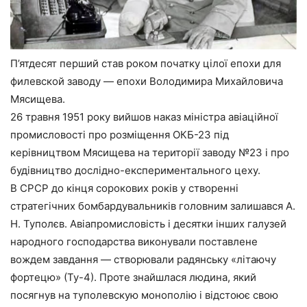
П’ятдесят перший став роком початку цілої епохи для
филевской заводу — епохи Володимира Михайловича
Мясищева.
26 травня 1951 року вийшов наказ міністра авіаційної
промисловості про розміщення ОКБ-23 під
керівництвом Мясищева на території заводу №23 і про
будівництво дослідно-експериментального цеху.
В СРСР до кінця сорокових років у створенні
стратегічних бомбардувальників головним залишався А.
Н. Туполєв. Авіапромисловість і десятки інших галузей
народного господарства виконували поставлене
вождем завдання — створювали радянську «літаючу
фортецю» (Ту-4). Проте знайшлася людина, який
посягнув на туполевскую монополію і відстоює свою