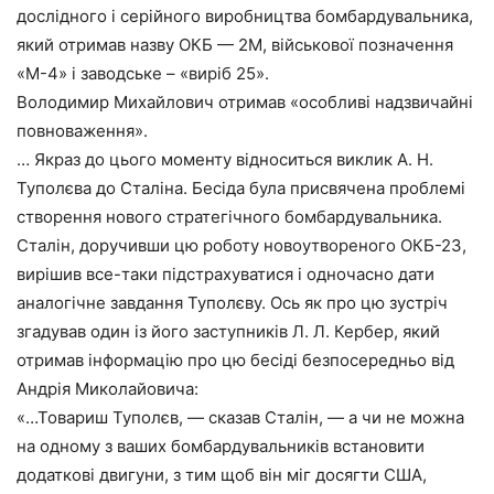
дослідного і серійного виробництва бомбардувальника,
який отримав назву ОКБ — 2М, військової позначення
«М-4» і заводське – «виріб 25».
Володимир Михайлович отримав «особливі надзвичайні
повноваження».
… Якраз до цього моменту відноситься виклик А. Н.
Туполєва до Сталіна. Бесіда була присвячена проблемі
створення нового стратегічного бомбардувальника.
Сталін, доручивши цю роботу новоутвореного ОКБ-23,
вирішив все-таки підстрахуватися і одночасно дати
аналогічне завдання Туполєву. Ось як про цю зустріч
згадував один із його заступників Л. Л. Кербер, який
отримав інформацію про цю бесіді безпосередньо від
Андрія Миколайовича:
«…Товариш Туполєв, — сказав Сталін, — а чи не можна
на одному з ваших бомбардувальників встановити
додаткові двигуни, з тим щоб він міг досягти США,