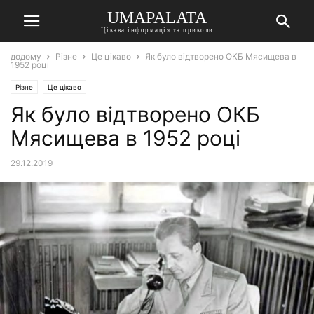
UMAPALATA
Цікава інформація та приколи
додому
Різне
Це цікаво
Як було відтворено ОКБ Мясищева в
1952 році
Різне
Це цікаво
Як було відтворено ОКБ
Мясищева в 1952 році
29.12.2019