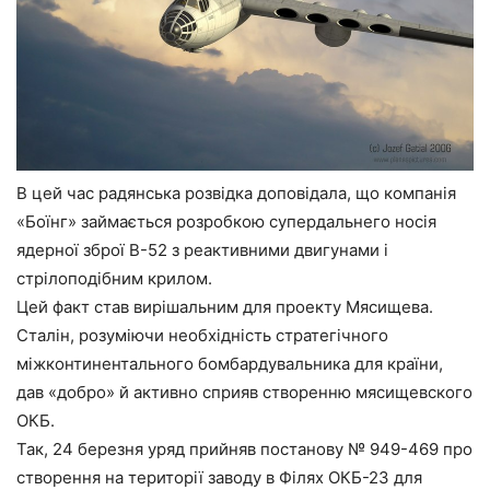
В цей час радянська розвідка доповідала, що компанія
«Боїнг» займається розробкою супердальнего носія
ядерної зброї В-52 з реактивними двигунами і
стрілоподібним крилом.
Цей факт став вирішальним для проекту Мясищева.
Сталін, розуміючи необхідність стратегічного
міжконтинентального бомбардувальника для країни,
дав «добро» й активно сприяв створенню мясищевского
ОКБ.
Так, 24 березня уряд прийняв постанову № 949-469 про
створення на території заводу в Філях ОКБ-23 для