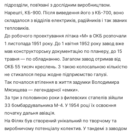
підрозділи, пов’язані з дослідним виробництвом.
Нарешті, КБ-900. Після виведення його з КБ-700, воно
складалося з відділів електриків, радійників і так званих
тепловиків.
До робочого проектування літака «М» в ОКБ розпочали
1 листопада 1951 року. До 1 квітня 1952 року завод вже
мав конструкторську документацію по планеру, до 15
травня — по обладнанню. Загалом завод отримав від
ОКБ 55 тисяч креслень. З такою колосальною кількістю
не стикалося перш жодне підприємство галузі.
Так почалося втілення в життя задумки Володимира
Мясищева — легендарної «емки».
За три з половиною роки з филевских стапелів зійшли
33 бомбардувальника М-4. У 1954 році їх освоєння
початку дальня авіація.
На Філях був створений унікальний по творчому та
виробничому потенціалу колектив. У тандемі з заводом