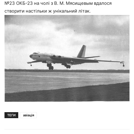
№23 ОКБ-23 на чолі з В. М. Мясищевым вдалося
створити настільки ж унікальний літак.
ТЕГИ
авіація