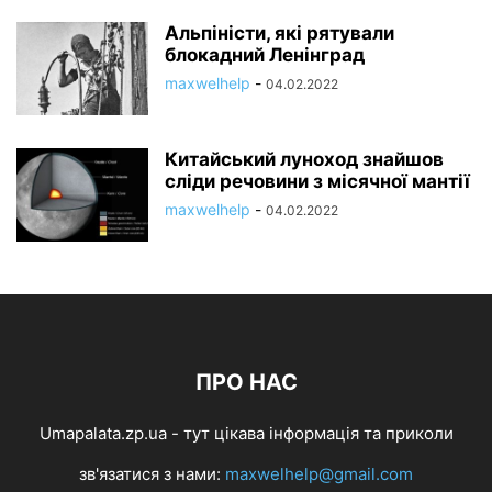
Альпіністи, які рятували
блокадний Ленінград
maxwelhelp
-
04.02.2022
Китайський луноход знайшов
сліди речовини з місячної мантії
maxwelhelp
-
04.02.2022
ПРО НАС
Umapalata.zp.ua - тут цікава інформація та приколи
зв'язатися з нами:
maxwelhelp@gmail.com