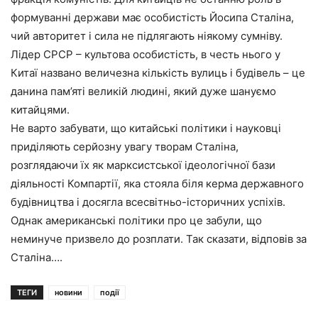
формуванні держави має особистість Йосипа Сталіна,
чий авторитет і сила не підлягають ніякому сумніву.
Лідер СРСР – культова особистість, в честь нього у
Китаї названо величезна кількість вулиць і будівель – це
данина пам’яті великій людині, який дуже шануємо
китайцями.
Не варто забувати, що китайські політики і науковці
приділяють серйозну увагу творам Сталіна,
розглядаючи їх як марксистської ідеологічної бази
діяльності Компартії, яка стояла біля керма державного
будівництва і досягла всесвітньо-історичних успіхів.
Однак американські політики про це забули, що
неминуче призвело до розплати. Так сказати, відповів за
Сталіна….
ТЕГИ
новини
події