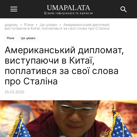
UMAPALATA
Цікава інформація та приколи
додому
Різне
Це цікаво
Американський дипломат,
виступаючи в Китаї, поплатився за свої слова про Сталіна
Різне
Це цікаво
Американський дипломат,
виступаючи в Китаї,
поплатився за свої слова
про Сталіна
25.02.2020