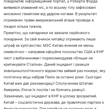
повідомляє інформаційний портал, у Роберта Форда
виявився зламаний ніс, а по всьому тілу зафіксовані
множинні гематоми від ударом ногами. В результаті
отриманих травм американський аташе проведе в
лікарні кілька тижнів.
Примітно, що нападники не зазнали серйозного
покарання. За свій вчинок китайці отримають лише
штраф за хуліганство. МЗС Китаю вчинив не менш
символічно – направив офіційне посольство США в КНР
лист з вибаченнями і порекомендував «більше не
критикувати Сталіна». Даний інцидент і реакція
зовнішньополітичного відомства зайвий раз показує, яку
політичну міць набрав Пекін за останні роки. Сьогодні
Китай вже дає рекомендації Сполученим Штатам
Америки, б’ючи їх послів і не боячись реакції.
Зазначимо, що інцидент в КНР в цілому зрозумілий.
Китай – соціалістична держава, де правлячою партією є
фракція комуністів. Для китайців не останню роль в