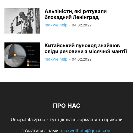
Альпіністи, які рятували
блокадний Ленінград
maxwelhelp
-
04.02.2022
Китайський луноход знайшов
сліди речовини з місячної мантії
maxwelhelp
-
04.02.2022
ПРО НАС
Umapalata.zp.ua - тут цікава інформація та приколи
зв'язатися з нами:
maxwelhelp@gmail.com