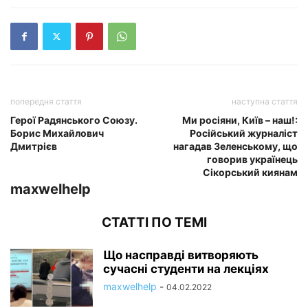
попередня стаття
наступна стаття
Герої Радянського Союзу.
Ми росіяни, Київ – наш!:
Борис Михайлович
Російський журналіст
Дмитрієв
нагадав Зеленському, що
говорив українець
Сікорський киянам
maxwelhelp
СТАТТІ ПО ТЕМІ
Що насправді витворяють
сучасні студенти на лекціях
maxwelhelp
-
04.02.2022