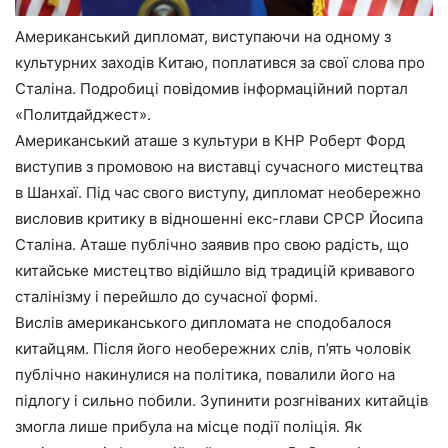
Американський дипломат, виступаючи на одному з
культурних заходів Китаю, поплатився за свої слова про
Сталіна. Подробиці повідомив інформаційний портал
«Политдайджест».
Американський аташе з культури в КНР Роберт Форд
виступив з промовою на виставці сучасного мистецтва
в Шанхаї. Під час свого виступу, дипломат необережно
висловив критику в відношенні екс-глави СРСР Йосипа
Сталіна. Аташе публічно заявив про свою радість, що
китайське мистецтво відійшло від традицій кривавого
сталінізму і перейшло до сучасної формі.
Вислів американського дипломата не сподобалося
китайцям. Після його необережних слів, п’ять чоловік
публічно накинулися на політика, повалили його на
підлогу і сильно побили. Зупинити розгніваних китайців
змогла лише прибула на місце події поліція. Як