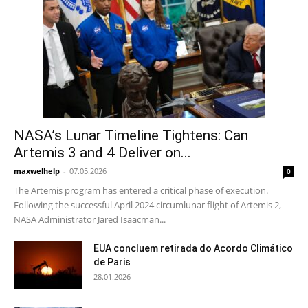
NASA’s Lunar Timeline Tightens: Can
Artemis 3 and 4 Deliver on...
maxwelhelp
-
07.05.2026
0
The Artemis program has entered a critical phase of execution.
Following the successful April 2024 circumlunar flight of Artemis 2,
NASA Administrator Jared Isaacman...
EUA concluem retirada do Acordo Climático
de Paris
28.01.2026