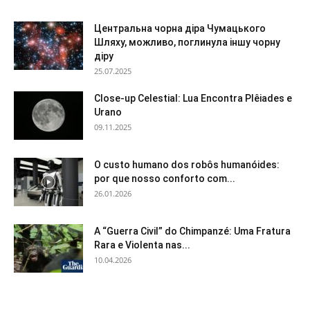
Центральна чорна діра Чумацького
Шляху, можливо, поглинула іншу чорну
діру
25.07.2025
Close-up Celestial: Lua Encontra Plêiades e
Urano
09.11.2025
O custo humano dos robôs humanóides:
por que nosso conforto com...
26.01.2026
A “Guerra Civil” do Chimpanzé: Uma Fratura
Rara e Violenta nas...
10.04.2026