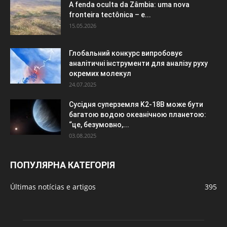
A fenda oculta da Zâmbia: uma nova
fronteira tectônica – e...
15.05.2026
Глобальний конкурс випробовує
аналітичні інструменти для аналізу руху
окремих молекул
24.07.2025
Сусідня суперземля K2-18B може бути
багатою водою океанічною планетою:
“це, безумовно,...
03.08.2025
ПОПУЛЯРНА КАТЕГОРІЯ
Últimas notícias e artigos
395