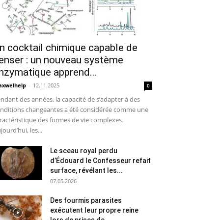
n cocktail chimique capable de
enser : un nouveau système
nzymatique apprend...
xwelhelp
-
12.11.2025
0
ndant des années, la capacité de s’adapter à des
nditions changeantes a été considérée comme une
ractéristique des formes de vie complexes.
jourd’hui, les...
Le sceau royal perdu
d’Édouard le Confesseur refait
surface, révélant les...
07.05.2026
Des fourmis parasites
exécutent leur propre reine