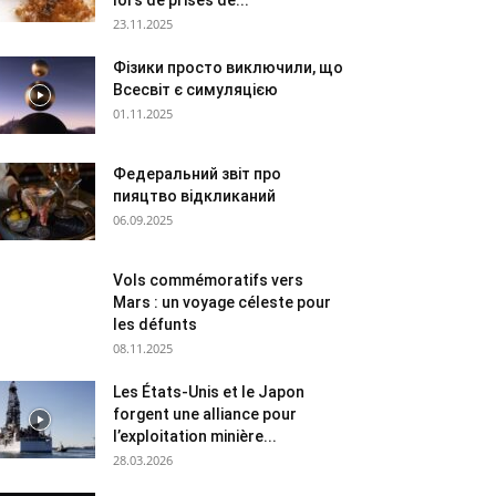
lors de prises de...
23.11.2025
Фізики просто виключили, що
Всесвіт є симуляцією
01.11.2025
Федеральний звіт про
пияцтво відкликаний
06.09.2025
Vols commémoratifs vers
Mars : un voyage céleste pour
les défunts
08.11.2025
Les États-Unis et le Japon
forgent une alliance pour
l’exploitation minière...
28.03.2026