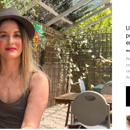
U
p
e
ma
Pe
co
ca
Au