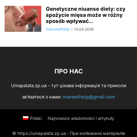
Genetyczne niuanse diety: czy
spożycie mięsa może w różny
sposób wpływać...
maxwelhelp
-
15.04.2026
ПРО НАС
Umapalata.zp.ua - тут цікава інформація та приколи
зв'язатися з нами:
maxwelhelp@gmail.com
Polski
Najnowsze wiadomości i artykuły
© https://umapalata.zp.ua - При копіюванні матеріалів