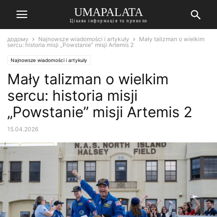
UMAPALATA
Цікава інформація та приколи
додому
Najnowsze wiadomości i artykuły
Mały talizman o wielkim
sercu: historia misji „Powstanie” misji Artemis 2
Najnowsze wiadomości i artykuły
Mały talizman o wielkim
sercu: historia misji
„Powstanie” misji Artemis 2
15.04.2026