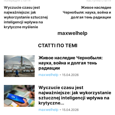
попередня стаття
наступна стаття
Wyczucie czasu jest
Живое наследие
najważniejsze: jak
Чернобыля: наука, война и
wykorzystanie sztucznej
долгая тень радиации
inteligencji wpływa na
krytyczne myślenie
maxwelhelp
СТАТТІ ПО ТЕМІ
Живое наследие Чернобыля:
наука, война и долгая тень
радиации
maxwelhelp
-
15.04.2026
Wyczucie czasu jest
najważniejsze: jak wykorzystanie
sztucznej inteligencji wpływa na
krytyczne...
maxwelhelp
-
15.04.2026