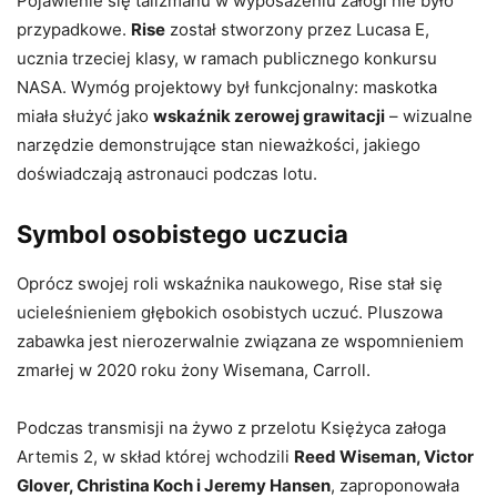
Pojawienie się talizmanu w wyposażeniu załogi nie było
przypadkowe.
Rise
został stworzony przez Lucasa E,
ucznia trzeciej klasy, w ramach publicznego konkursu
NASA. Wymóg projektowy był funkcjonalny: maskotka
miała służyć jako
wskaźnik zerowej grawitacji
– wizualne
narzędzie demonstrujące stan nieważkości, jakiego
doświadczają astronauci podczas lotu.
Symbol osobistego uczucia
Oprócz swojej roli wskaźnika naukowego, Rise stał się
ucieleśnieniem głębokich osobistych uczuć. Pluszowa
zabawka jest nierozerwalnie związana ze wspomnieniem
zmarłej w 2020 roku żony Wisemana, Carroll.
Podczas transmisji na żywo z przelotu Księżyca załoga
Artemis 2, w skład której wchodzili
Reed Wiseman, Victor
Glover, Christina Koch i Jeremy Hansen
, zaproponowała