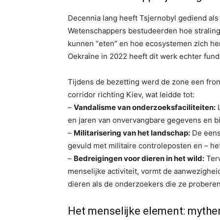
Decennia lang heeft Tsjernobyl gediend als
Wetenschappers bestudeerden hoe straling d
kunnen “eten” en hoe ecosystemen zich her
Oekraïne in 2022 heeft dit werk echter fun
Tijdens de bezetting werd de zone een fron
corridor richting Kiev, wat leidde tot:
–
Vandalisme van onderzoeksfaciliteiten:
L
en jaren van onvervangbare gegevens en bi
–
Militarisering van het landschap:
De eens 
gevuld met militaire controleposten en – he
–
Bedreigingen voor dieren in het wild:
Terw
menselijke activiteit, vormt de aanwezighe
dieren als de onderzoekers die ze proberen
Het menselijke element: mythen 