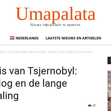
Umapalata
Цікава інформація та приколи
NEDERLANDS
LAATSTE NIEUWS EN ARTIKELEN
fenis van Tsjernobyl: wetenschap, oorlog en de lange schaduw van...
is van Tsjernobyl:
og en de lange
ling
27