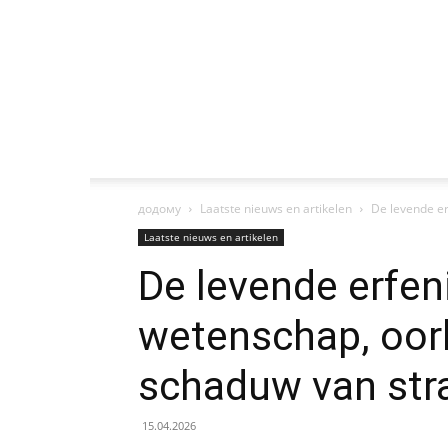
додому
Laatste nieuws en artikelen
De levende er
Laatste nieuws en artikelen
De levende erfen
wetenschap, oorl
schaduw van stra
15.04.2026