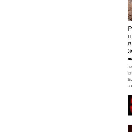
Р
п
в
ж
ma
За
ст
Ві
зн