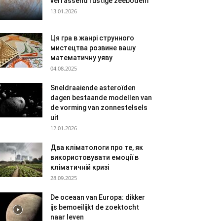
verrassend rustige zeebodem
13.01.2026
Ця гра в жанрі струнного
мистецтва розвине вашу
математичну уяву
04.08.2025
Sneldraaiende asteroïden
dagen bestaande modellen van
de vorming van zonnestelsels
uit
12.01.2026
Два кліматологи про те, як
використовувати емоції в
кліматичній кризі
28.09.2025
De oceaan van Europa: dikker
ijs bemoeilijkt de zoektocht
naar leven