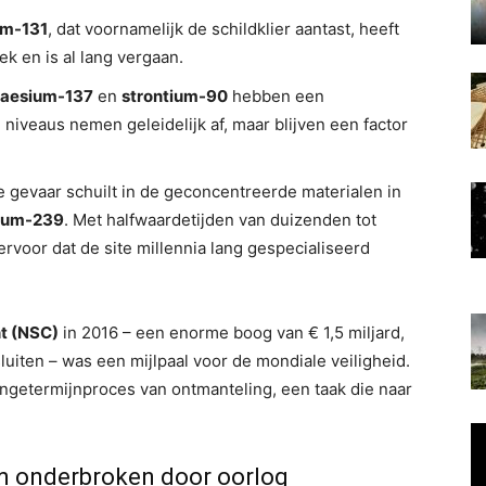
um-131
, dat voornamelijk de schildklier aantast, heeft
k en is al lang vergaan.
aesium-137
en
strontium-90
hebben een
 niveaus nemen geleidelijk af, maar blijven een factor
 gevaar schuilt in de geconcentreerde materialen in
nium-239
. Met halfwaardetijden van duizenden tot
rvoor dat de site millennia lang gespecialiseerd
t (NSC)
in 2016 – een enorme boog van € 1,5 miljard,
iten – was een mijlpaal voor de mondiale veiligheid.
angetermijnproces van ontmanteling, een taak die naar
m onderbroken door oorlog