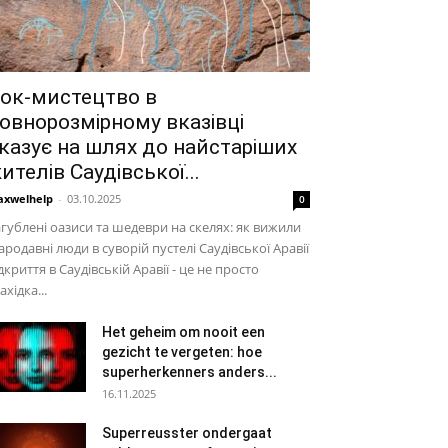
ок-мистецтво в
овнорозмірному вказівці
казує на шлях до найстаріших
ителів Саудівської...
xwelhelp
-
03.10.2025
0
гублені оазиси та шедеври на скелях: як вижили
ародавні люди в суворій пустелі Саудівської Аравії
дкриття в Саудівській Аравії - це не просто
ахідка...
Het geheim om nooit een
gezicht te vergeten: hoe
superherkenners anders...
16.11.2025
Superreusster ondergaat