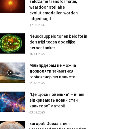
zeldzame transformatie,
waardoor stellaire
evolutiemodellen worden
uitgedaagd
17.03.2026
Neusdruppels tonen belofte in
de strijd tegen dodelijke
hersenkanker
26.11.2025
Мільярдерам не можна
дозволяти займатися
геоінженерією планети.
31.10.2025
“Це щось новеньке” – вчені
відкривають новий стан
квантової матерії.
03.09.2025
Europa’s Oceaan: een