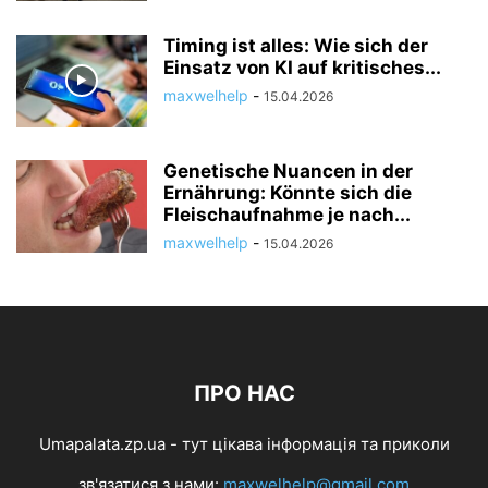
Timing ist alles: Wie sich der
Einsatz von KI auf kritisches...
maxwelhelp
-
15.04.2026
Genetische Nuancen in der
Ernährung: Könnte sich die
Fleischaufnahme je nach...
maxwelhelp
-
15.04.2026
ПРО НАС
Umapalata.zp.ua - тут цікава інформація та приколи
зв'язатися з нами:
maxwelhelp@gmail.com