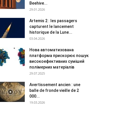
Beehive...
29.01.2026
Artemis 2 : les passagers
capturent le lancement
historique de la Lune...
03.04.2026
Нова автоматизована
платформа прискорює пошук
високоефективних сумішей
полімерних матеріалів
29.07.2025
Avertissement ancien : une
balle de fronde vieille de 2
000...
19.03.2026