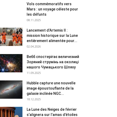
Vols commémoratifs vers
Mars : un voyage céleste pour
les défunts
08.11.2025
Lancement d’Artemis II :
mission historique sur la Lune
entièrement alimentée pour...
02.04.2026
Вебб спостерігає величезний
Зоряний струмінь на околиці
нашого Чумацького Шляху
11.09.2025
Hubble capture une nouvelle
image époustouflante de la
galaxie inclinée NGC...
18.12.2025
La Lune des Neiges de février
s’alignera sur l’amas d’étoiles