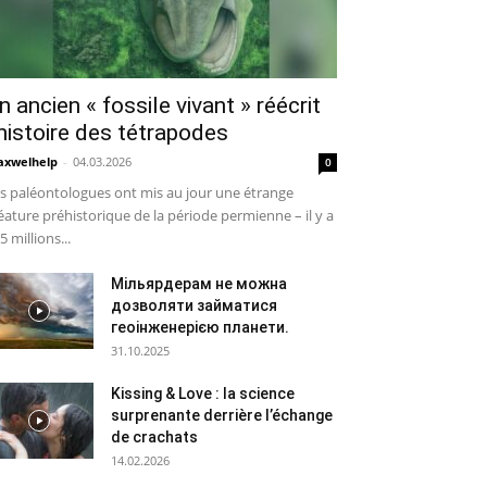
n ancien « fossile vivant » réécrit
’histoire des tétrapodes
xwelhelp
-
04.03.2026
0
s paléontologues ont mis au jour une étrange
éature préhistorique de la période permienne – il y a
5 millions...
Мільярдерам не можна
дозволяти займатися
геоінженерією планети.
31.10.2025
Kissing & Love : la science
surprenante derrière l’échange
de crachats
14.02.2026