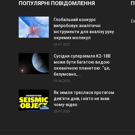
ПОПУЛЯРНІ ПОВІДОМЛЕННЯ
П
Глобальний конкурс
De
випробовує аналітичні
інструменти для аналізу руху
окремих молекул
24.07.2025
Сусідня суперземля K2-18B
може бути багатою водою
океанічною планетою: “це,
безумовно,...
03.08.2025
Як земля тряслася протягом
дев’яти днів, і ніхто не знав
чому-відео
28.07.2025