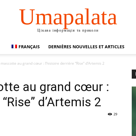
Umapalata
Цікава інформація та приколи
FRANÇAIS
DERNIÈRES NOUVELLES ET ARTICLES
 mascotte au grand cœur : l’histoire derrière “Rise” d’Artemis 2
tte au grand cœur :
e “Rise” d’Artemis 2
29