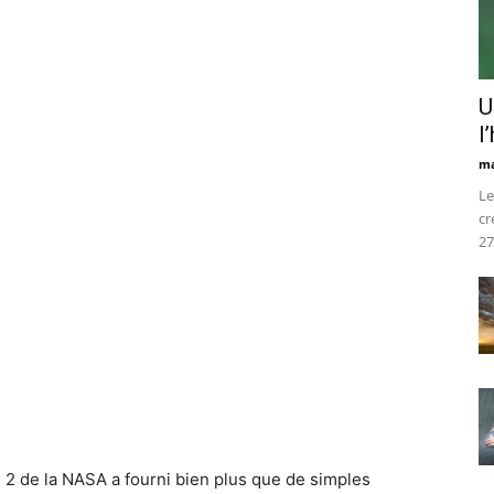
U
l
ma
Le
cr
27
 2 de la NASA a fourni bien plus que de simples