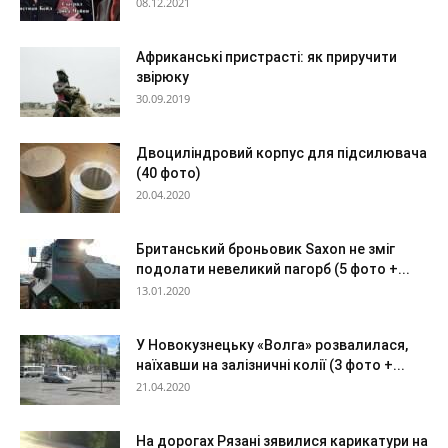
08.12.2021
Африканські пристрасті: як приручити
звірюку
30.09.2019
Двоциліндровий корпус для підсилювача
(40 фото)
20.04.2020
Британський броньовик Saxon не зміг
подолати невеликий пагорб (5 фото +...
13.01.2020
У Новокузнецьку «Волга» розвалилася,
наїхавши на залізничні колії (3 фото +...
21.04.2020
На дорогах Рязані зявилися карикатури на