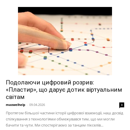
Подолаючи цифровий розрив:
«Пластир», що дарує дотик віртуальним
світам
maxwelhelp
-
09.04.2026
0
Протягом більшої частини історії цифрової взаємодії, наш досвід
спілкування з технологіями обмежувався тим, що ми могли
бачити та чути. Ми спостерігаємо за танцем пікселів...