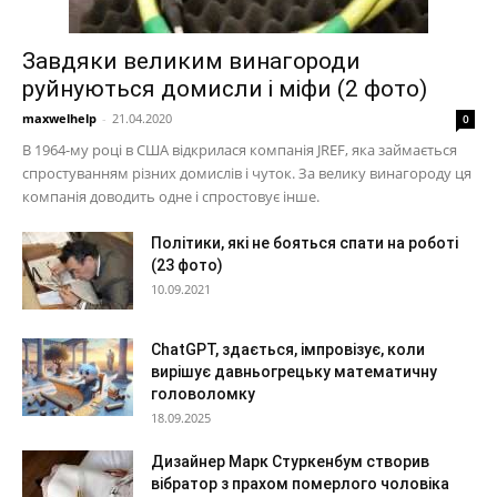
Завдяки великим винагороди
руйнуються домисли і міфи (2 фото)
maxwelhelp
-
21.04.2020
0
В 1964-му році в США відкрилася компанія JREF, яка займається
спростуванням різних домислів і чуток. За велику винагороду ця
компанія доводить одне і спростовує інше.
Політики, які не бояться спати на роботі
(23 фото)
10.09.2021
ChatGPT, здається, імпровізує, коли
вирішує давньогрецьку математичну
головоломку
18.09.2025
Дизайнер Марк Стуркенбум створив
вібратор з прахом померлого чоловіка