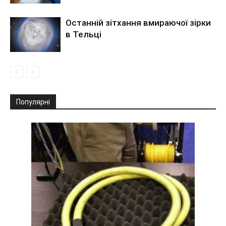
Останній зітхання вмираючої зірки
в Тельці
Популярні