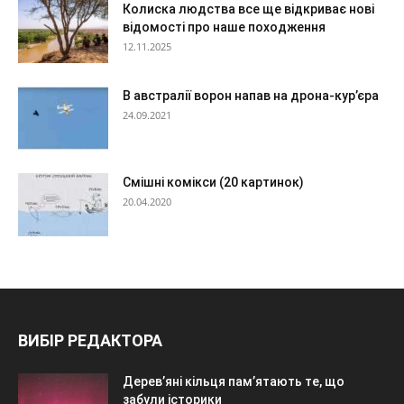
Колиска людства все ще відкриває нові
відомості про наше походження
12.11.2025
В австралії ворон напав на дрона-кур’єра
24.09.2021
Смішні комікси (20 картинок)
20.04.2020
ВИБІР РЕДАКТОРА
Дерев’яні кільця пам’ятають те, що
забули історики