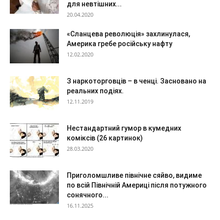
для невтішних...
20.04.2020
«Сланцева революція» захлинулася,
Америка гребе російську нафту
12.02.2020
З наркоторговців – в ченці. Засновано на
реальних подіях.
12.11.2019
Нестандартний гумор в кумедних
коміксів (26 картинок)
28.03.2020
Приголомшливе північне сяйво, видиме
по всій Північній Америці після потужного
сонячного...
16.11.2025