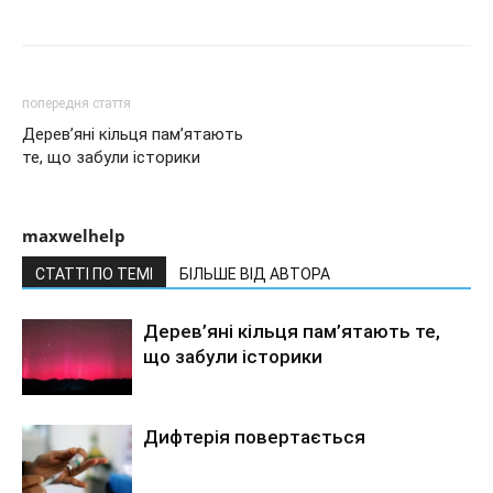
попередня стаття
Дерев’яні кільця пам’ятають
те, що забули історики
maxwelhelp
СТАТТІ ПО ТЕМІ
БІЛЬШЕ ВІД АВТОРА
Дерев’яні кільця пам’ятають те,
що забули історики
Дифтерія повертається