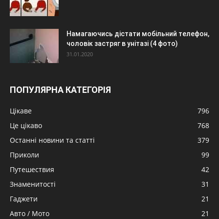
Намагаючись дістати мобільний телефон,
чоловік застряг в унітазі (4 фото)
31.01.2020
ПОПУЛЯРНА КАТЕГОРІЯ
Цікаве
796
Це цікаво
768
Останні новини та статті
379
Приколи
99
Путешествия
42
Знаменитості
31
Гаджети
21
Авто / Мото
21