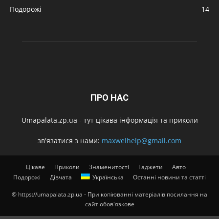
Подорожі
14
ПРО НАС
Umapalata.zp.ua - тут цікава інформація та приколи
зв'язатися з нами:
maxwelhelp@gmail.com
Цікаве
Приколи
Знаменитості
Гаджети
Авто
Подорожі
Дівчата
Українська
Останні новини та статті
© https://umapalata.zp.ua - При копіюванні матеріалів посилання на
сайт обов'язкове