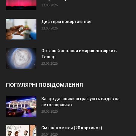
23.05.2026
Дифтерія повертається
23.05.2026
Останній зітхання вмираючої зірки в
Тельці
23.05.2026
ПОПУЛЯРНІ ПОВІДОМЛЕННЯ
За що даішники штрафують водіїв на
автозаправках
29.03.2020
Смішні комікси (20 картинок)
20.04.2020