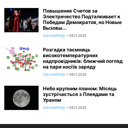
Повышение Счетов за
Электричество Подталкивает к
Победам Демократов, но Новые
Вызовы...
maxwelhelp
-
09.11.2025
Розгадка таємниць
високотемпературних
надпровідників: ближчий погляд
на пари носіїв заряду
maxwelhelp
-
09.11.2025
Небо крупним планом: Місяць
зустрічається з Плеядами та
Ураном
maxwelhelp
-
09.11.2025