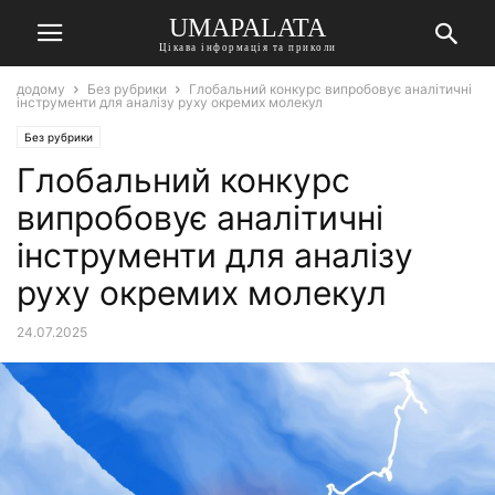
UMAPALATA
Цікава інформація та приколи
додому
Без рубрики
Глобальний конкурс випробовує аналітичні
інструменти для аналізу руху окремих молекул
Без рубрики
Глобальний конкурс
випробовує аналітичні
інструменти для аналізу
руху окремих молекул
24.07.2025