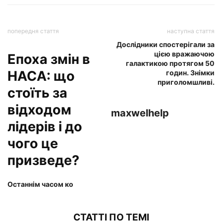
попередня стаття
наступна стаття
Дослідники спостерігали за
цією вражаючою
Епоха змін в
галактикою протягом 50
НАСА: що
годин. Знімки
приголомшливі.
стоїть за
відходом
maxwelhelp
лідерів і до
чого це
призведе?
Останнім часом ко
СТАТТІ ПО ТЕМІ