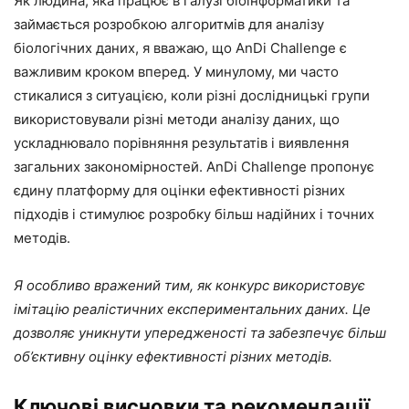
Як людина, яка працює в галузі біоінформатики та
займається розробкою алгоритмів для аналізу
біологічних даних, я вважаю, що AnDi Challenge є
важливим кроком вперед. У минулому, ми часто
стикалися з ситуацією, коли різні дослідницькі групи
використовували різні методи аналізу даних, що
ускладнювало порівняння результатів і виявлення
загальних закономірностей. AnDi Challenge пропонує
єдину платформу для оцінки ефективності різних
підходів і стимулює розробку більш надійних і точних
методів.
Я особливо вражений тим, як конкурс використовує
імітацію реалістичних експериментальних даних. Це
дозволяє уникнути упередженості та забезпечує більш
об’єктивну оцінку ефективності різних методів.
Ключові висновки та рекомендації