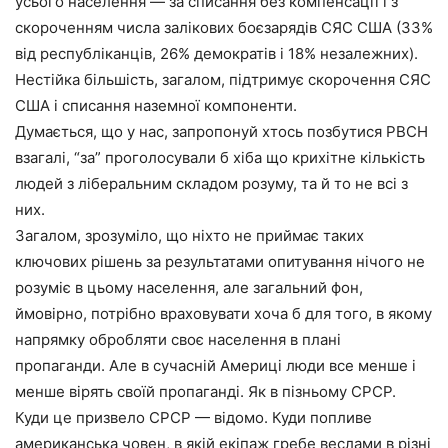
усього населення — за списання без компенсації і з
скороченням числа залікових боєзарядів СЯС США (33%
від республіканців, 26% демократів і 18% незалежних).
Нестійка більшість, загалом, підтримує скорочення СЯС
США і списання наземної компоненти.
Думається, що у нас, запропонуй хтось позбутися РВСН
взагалі, “за” проголосували б хіба що крихітне кількість
людей з ліберальним складом розуму, та й то не всі з
них.
Загалом, зрозуміло, що ніхто не приймає таких
ключових рішень за результатами опитування нічого не
розуміє в цьому населення, але загальний фон,
ймовірно, потрібно враховувати хоча б для того, в якому
напрямку обробляти своє населення в плані
пропаганди. Але в сучасній Америці люди все менше і
менше вірять своїй пропаганді. Як в пізньому СРСР.
Куди це призвело СРСР — відомо. Куди попливе
американська човен, в якій екіпаж гребе веслами в різні