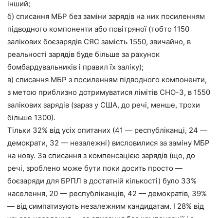
інший;
б) списання МБР без заміни зарядів на них посиленням
підводного компоненти або повітряної (тобто 1150
залікових боєзарядів СЯС замість 1550, звичайно, в
реальності зарядів буде більше за рахунок
бомбардувальників і правил їх заліку);
в) списання МБР з посиленням підводного компоненти,
з метою приблизно дотримуватися лімітів СНО-3, в 1550
залікових зарядів (зараз у США, до речі, менше, трохи
більше 1300).
Тільки 32% від усіх опитаних (41 — республіканці, 24 —
демократи, 32 — незалежні) висловилися за заміну МБР
на нову. За списання з компенсацією зарядів (що, до
речі, зроблено може бути поки досить просто —
боєзаряди для БРПЛ в достатній кількості) було 33%
населення, 20 — республіканців, 42 — демократів, 39%
— від симпатизують незалежним кандидатам. І 28% від