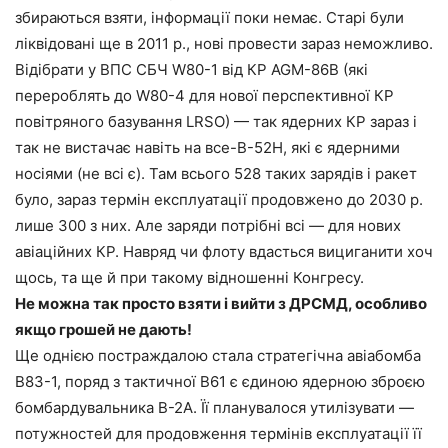
збираються взяти, інформації поки немає. Старі були
ліквідовані ще в 2011 р., нові провести зараз неможливо.
Відібрати у ВПС СБЧ W80-1 від КР AGM-86B (які
перероблять до W80-4 для нової перспективної КР
повітряного базування LRSO) — так ядерних КР зараз і
так не вистачає навіть на все-В-52Н, які є ядерними
носіями (не всі є). Там всього 528 таких зарядів і ракет
було, зараз термін експлуатації продовжено до 2030 р.
лише 300 з них. Але заряди потрібні всі — для нових
авіаційних КР. Навряд чи флоту вдасться вициганити хоч
щось, та ще й при такому відношенні Конгресу.
Не можна так просто взяти і вийти з ДРСМД, особливо
якщо грошей не дають!
Ще однією постраждалою стала стратегічна авіабомба
В83-1, поряд з тактичної В61 є єдиною ядерною зброєю
бомбардувальника В-2А. Її планувалося утилізувати —
потужностей для продовження термінів експлуатації її