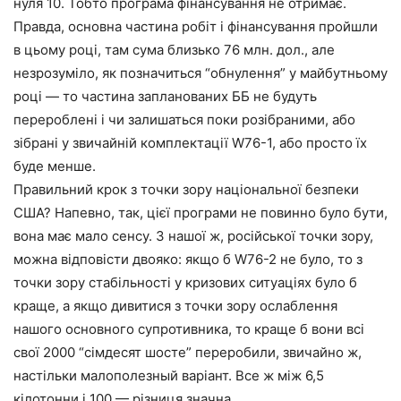
нуля 10. Тобто програма фінансування не отримає.
Правда, основна частина робіт і фінансування пройшли
в цьому році, там сума близько 76 млн. дол., але
незрозуміло, як позначиться “обнулення” у майбутньому
році — то частина запланованих ББ не будуть
перероблені і чи залишаться поки розібраними, або
зібрані у звичайній комплектації W76-1, або просто їх
буде менше.
Правильний крок з точки зору національної безпеки
США? Напевно, так, цієї програми не повинно було бути,
вона має мало сенсу. З нашої ж, російської точки зору,
можна відповісти двояко: якщо б W76-2 не було, то з
точки зору стабільності у кризових ситуаціях було б
краще, а якщо дивитися з точки зору ослаблення
нашого основного супротивника, то краще б вони всі
свої 2000 “сімдесят шосте” переробили, звичайно ж,
настільки малополезный варіант. Все ж між 6,5
кілотонни і 100 — різниця значна.