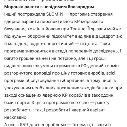
Морська ракета з невідомим боєзарядом
Інший постраждала SLCM-N — програма створення
ядерної варіанти перспективною КР морського
базування, теж ініційована при Трампа. Її зрізали майже
під нуль — оборонний підкомітет виділив від щедрот аж
5 млн. дол., водно-енергетичний — ні цента. Поки
програма знаходиться в стадії попередніх досліджень, і
багато грошей на неї і не потрібно, але і ці гроші
виділені лише за умови отримання в 90-денний термін
розгорнутого доповіді про ціну готових виробів, всієї
програми обслуговування і зберігання, в тому числі з
урахуванням необхідних посилених заходів безпеки при
заході оснащених ядерною КР кораблів в закордонні
бази і порти. З цією програмою все ясно — ракету
розробляють і так, і розробити і ядерний варіант
нескладно.
А ось з ЯБЧ для неї проблема — їх немає, і звідки їх