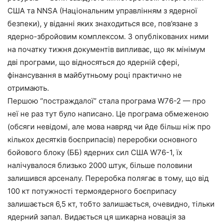
США та NNSA (Національним управлінням з ядерної
безпеки), у віданні яких знаходиться все, пов’язане з
ядерно-збройовим комплексом. З опублікованих ними
на початку тижня документів випливає, що як мінімум
дві програми, що відносяться до ядерній сфері,
фінансування в майбутньому році практично не
отримають.
Першою “постраждалої” стала програма W76-2 — про
неї не раз тут було написано. Це програма обмеженою
(обсяги невідомі, але мова навряд чи йде більш ніж про
кількох десятків боєприпасів) переробки основного
бойового блоку (ББ) ядерних сил США W76-1, їх
налічувалося близько 2000 штук, більше половини
залишився арсеналу. Переробка полягає в тому, що від
100 кт потужності термоядерного боєприпасу
залишається 6,5 кт, тобто залишається, очевидно, тільки
ядерний запал. Видається ця шикарна новація за