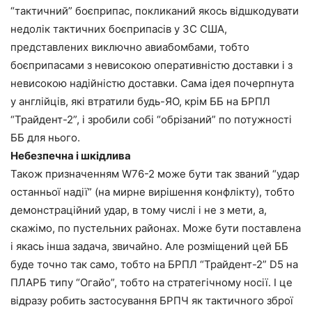
“тактичний” боєприпас, покликаний якось відшкодувати
недолік тактичних боєприпасів у ЗС США,
представлених виключно авиабомбами, тобто
боєприпасами з невисокою оперативністю доставки і з
невисокою надійністю доставки. Сама ідея почерпнута
у англійців, які втратили будь-ЯО, крім ББ на БРПЛ
“Трайдент-2”, і зробили собі “обрізаний” по потужності
ББ для нього.
Небезпечна і шкідлива
Також призначенням W76-2 може бути так званий “удар
останньої надії” (на мирне вирішення конфлікту), тобто
демонстраційний удар, в тому числі і не з мети, а,
скажімо, по пустельних районах. Може бути поставлена
і якась інша задача, звичайно. Але розміщений цей ББ
буде точно так само, тобто на БРПЛ “Трайдент-2” D5 на
ПЛАРБ типу “Огайо”, тобто на стратегічному носії. І це
відразу робить застосування БРПЧ як тактичного зброї