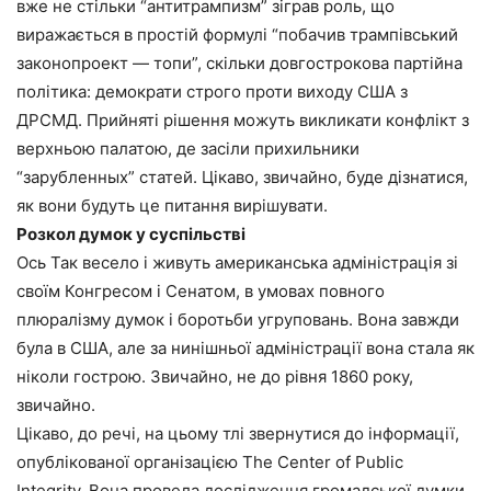
вже не стільки “антитрампизм” зіграв роль, що
виражається в простій формулі “побачив трампівський
законопроект — топи”, скільки довгострокова партійна
політика: демократи строго проти виходу США з
ДРСМД. Прийняті рішення можуть викликати конфлікт з
верхньою палатою, де засіли прихильники
“зарубленных” статей. Цікаво, звичайно, буде дізнатися,
як вони будуть це питання вирішувати.
Розкол думок у суспільстві
Ось Так весело і живуть американська адміністрація зі
своїм Конгресом і Сенатом, в умовах повного
плюралізму думок і боротьби угруповань. Вона завжди
була в США, але за нинішньої адміністрації вона стала як
ніколи гострою. Звичайно, не до рівня 1860 року,
звичайно.
Цікаво, до речі, на цьому тлі звернутися до інформації,
опублікованої організацією The Center of Public
Integrity. Вона провела дослідження громадської думки