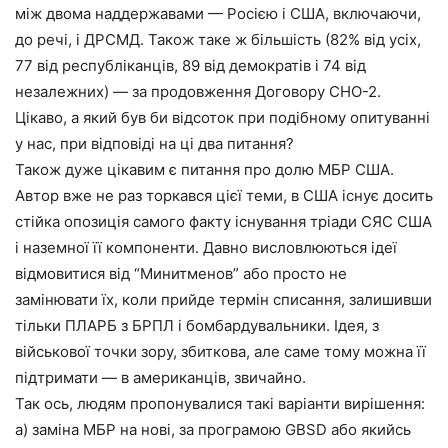
між двома наддержавами — Росією і США, включаючи,
до речі, і ДРСМД. Також таке ж більшість (82% від усіх,
77 від республіканців, 89 від демократів і 74 від
незалежних) — за продовження Договору СНО-2.
Цікаво, а який був би відсоток при подібному опитуванні
у нас, при відповіді на ці два питання?
Також дуже цікавим є питання про долю МБР США.
Автор вже не раз торкався цієї теми, в США існує досить
стійка опозиція самого факту існування тріади СЯС США
і наземної її компоненти. Давно висловлюються ідеї
відмовитися від “Минитменов” або просто не
замінювати їх, коли прийде термін списання, залишивши
тільки ПЛАРБ з БРПЛ і бомбардувальники. Ідея, з
військової точки зору, збиткова, але саме тому можна її
підтримати — в американців, звичайно.
Так ось, людям пропонувалися такі варіанти вирішення:
а) заміна МБР на нові, за програмою GBSD або якийсь