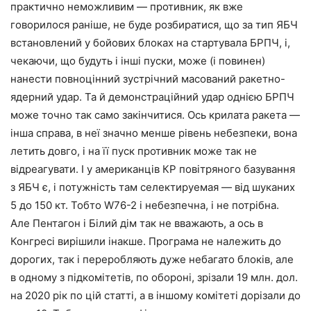
практично неможливим — противник, як вже
говорилося раніше, не буде розбиратися, що за тип ЯБЧ
встановлений у бойових блоках на стартувала БРПЧ, і,
чекаючи, що будуть і інші пуски, може (і повинен)
нанести повноцінний зустрічний масований ракетно-
ядерний удар. Та й демонстраційний удар однією БРПЧ
може точно так само закінчитися. Ось крилата ракета —
інша справа, в неї значно менше рівень небезпеки, вона
летить довго, і на її пуск противник може так не
відреагувати. І у американців КР повітряного базування
з ЯБЧ є, і потужність там селектируемая — від шуканих
5 до 150 кт. Тобто W76-2 і небезпечна, і не потрібна.
Але Пентагон і Білий дім так не вважають, а ось в
Конгресі вирішили інакше. Програма не належить до
дорогих, так і переробляють дуже небагато блоків, але
в одному з підкомітетів, по обороні, зрізали 19 млн. дол.
на 2020 рік по цій статті, а в іншому комітеті дорізали до