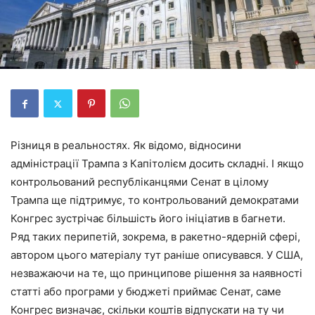
Різниця в реальностях. Як відомо, відносини
адміністрації Трампа з Капітолієм досить складні. І якщо
контрольований республіканцями Сенат в цілому
Трампа ще підтримує, то контрольований демократами
Конгрес зустрічає більшість його ініціатив в багнети.
Ряд таких перипетій, зокрема, в ракетно-ядерній сфері,
автором цього матеріалу тут раніше описувався. У США,
незважаючи на те, що принципове рішення за наявності
статті або програми у бюджеті приймає Сенат, саме
Конгрес визначає, скільки коштів відпускати на ту чи