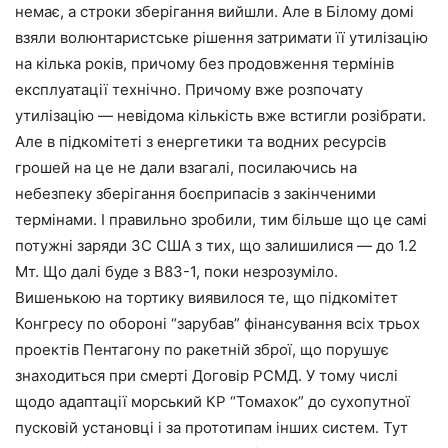
немає, а строки зберігання вийшли. Але в Білому домі
взяли волюнтаристське рішення затримати її утилізацію
на кілька років, причому без продовження термінів
експлуатації технічно. Причому вже розпочату
утилізацію — невідома кількість вже встигли розібрати.
Але в підкомітеті з енергетики та водних ресурсів
грошей на це не дали взагалі, посилаючись на
небезпеку зберігання боєприпасів з закінченими
термінами. І правильно зробили, тим більше що це самі
потужні заряди ЗС США з тих, що залишилися — до 1.2
Мт. Що далі буде з В83-1, поки незрозуміло.
Вишенькою на тортику виявилося те, що підкомітет
Конгресу по обороні “зарубав” фінансування всіх трьох
проектів Пентагону по ракетній зброї, що порушує
знаходиться при смерті Договір РСМД. У тому числі
щодо адаптації морський КР “Томахок” до сухопутної
пусковій установці і за прототипам інших систем. Тут