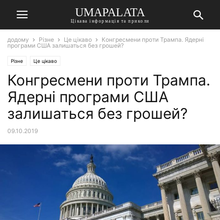
UMAPALATA
Цікава інформація та приколи
додому
Різне
Це цікаво
Конгресмени проти Трампа. Ядерні
програми США залишаться без грошей?
Різне
Це цікаво
Конгресмени проти Трампа.
Ядерні програми США
залишаться без грошей?
09.10.2019