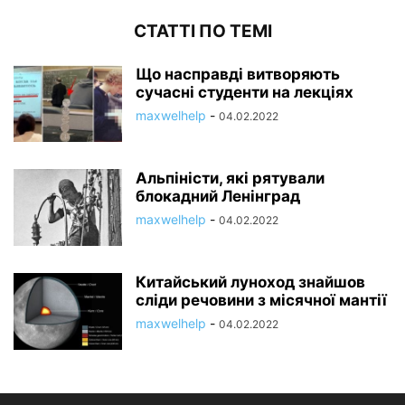
СТАТТІ ПО ТЕМІ
Що насправді витворяють
сучасні студенти на лекціях
maxwelhelp
-
04.02.2022
Альпіністи, які рятували
блокадний Ленінград
maxwelhelp
-
04.02.2022
Китайський луноход знайшов
сліди речовини з місячної мантії
maxwelhelp
-
04.02.2022