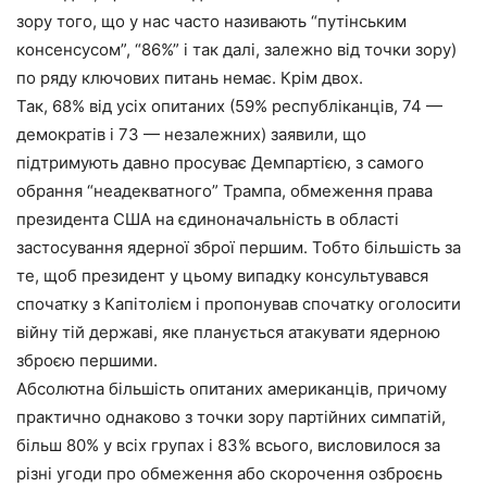
зору того, що у нас часто називають “путінським
консенсусом”, “86%” і так далі, залежно від точки зору)
по ряду ключових питань немає. Крім двох.
Так, 68% від усіх опитаних (59% республіканців, 74 —
демократів і 73 — незалежних) заявили, що
підтримують давно просуває Демпартією, з самого
обрання “неадекватного” Трампа, обмеження права
президента США на єдиноначальність в області
застосування ядерної зброї першим. Тобто більшість за
те, щоб президент у цьому випадку консультувався
спочатку з Капітолієм і пропонував спочатку оголосити
війну тій державі, яке планується атакувати ядерною
зброєю першими.
Абсолютна більшість опитаних американців, причому
практично однаково з точки зору партійних симпатій,
більш 80% у всіх групах і 83% всього, висловилося за
різні угоди про обмеження або скорочення озброєнь