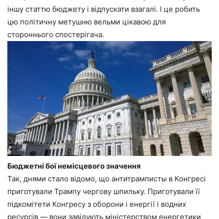
іншу статтю бюджету і відпускати взагалі. І це робить
цю політичну метушню вельми цікавою для
стороннього спостерігача.
Бюджетні бої немісцевого значення
Так, днями стало відомо, що антитрамписты в Конгресі
приготували Трампу чергову шпильку. Приготували її
підкомітети Конгресу з оборони і енергії і водних
ресурсів — вони завідують міністерством енергетики