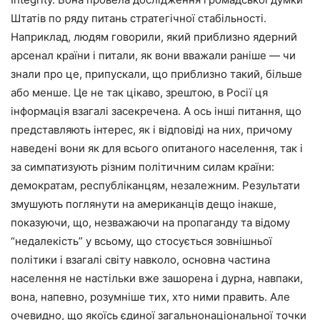
Штатів по ряду питань стратегічної стабільності.
Наприклад, людям говорили, який приблизно ядерний
арсенал країни і питали, як вони вважали раніше — чи
знали про це, припускали, що приблизно такий, більше
або менше. Це не так цікаво, зрештою, в Росії ця
інформація взагалі засекречена. А ось інші питання, що
представляють інтерес, як і відповіді на них, причому
наведені вони як для всього опитаного населення, так і
за симпатизують різним політичним силам країни:
демократам, республіканцям, незалежним. Результати
змушують поглянути на американців дещо інакше,
показуючи, що, незважаючи на пропаганду та відому
“недалекість” у всьому, що стосується зовнішньої
політики і взагалі світу навколо, основна частина
населення не настільки вже зашорена і дурна, навпаки,
вона, напевно, розумніше тих, хто ними править. Але
очевидно, що якоїсь єдиної загальнонаціональної точки