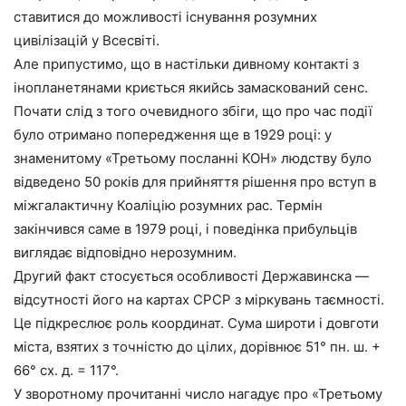
ставитися до можливості існування розумних
цивілізацій у Всесвіті.
Але припустимо, що в настільки дивному контакті з
інопланетянами криється якийсь замаскований сенс.
Почати слід з того очевидного збіги, що про час події
було отримано попередження ще в 1929 році: у
знаменитому «Третьому посланні КОН» людству було
відведено 50 років для прийняття рішення про вступ в
міжгалактичну Коаліцію розумних рас. Термін
закінчився саме в 1979 році, і поведінка прибульців
виглядає відповідно нерозумним.
Другий факт стосується особливості Державинска —
відсутності його на картах СРСР з міркувань таємності.
Це підкреслює роль координат. Сума широти і довготи
міста, взятих з точністю до цілих, дорівнює 51° пн. ш. +
66° сх. д. = 117°.
У зворотному прочитанні число нагадує про «Третьому