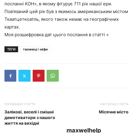
посланні КОН», в якому фігурує 711 рік нашої ери.
Пов’язаний цей рік був з якимось американським містом
Ткаатцеткоатль, якого також немає на географічних
картах.
Моя розшифровка дат цього послання в статті «
ТЕГИ
таємниці і міфи
попередня стаття
наступна стаття
Залікові, веселі і смішні
Місячне місто
демотиватори з нашого
життя на вихідні
maxwelhelp