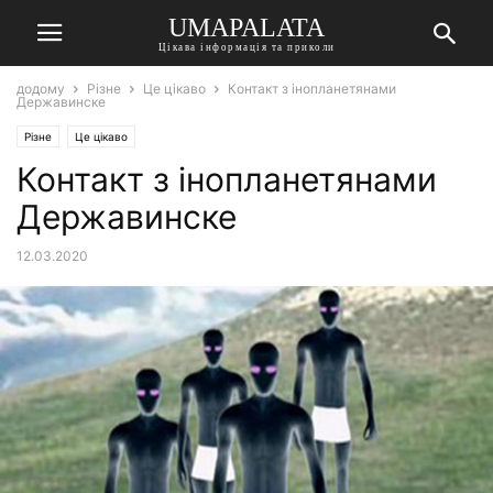
UMAPALATA
Цікава інформація та приколи
додому
Різне
Це цікаво
Контакт з інопланетянами
Державинске
Різне
Це цікаво
Контакт з інопланетянами
Державинске
12.03.2020