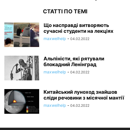
СТАТТІ ПО ТЕМІ
Що насправді витворяють
сучасні студенти на лекціях
maxwelhelp
-
04.02.2022
Альпіністи, які рятували
блокадний Ленінград
maxwelhelp
-
04.02.2022
Китайський луноход знайшов
сліди речовини з місячної мантії
maxwelhelp
-
04.02.2022