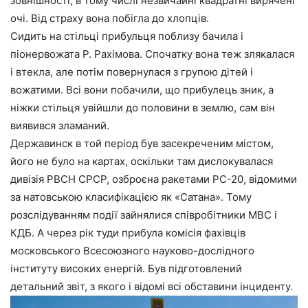
зовнішності, в тому числі незвичайні квадратні вирячені
очі. Від страху вона побігла до хлопців.
Сидить на стільці прибульця поблизу бачила і
піонервожата Р. Рахімова. Спочатку вона теж злякалася
і втекла, але потім повернулася з групою дітей і
вожатими. Всі вони побачили, що прибулець зник, а
ніжки стільця увійшли до половини в землю, сам він
виявився зламаний.
Державинск в той період був засекреченим містом,
його не було на картах, оскільки там дислокувалася
дивізія РВСН СРСР, озброєна ракетами РС-20, відомими
за натовською класифікацією як «Сатана». Тому
розслідуванням події зайнялися співробітники МВС і
КДБ. А через рік туди прибула комісія фахівців
московського Всесоюзного науково-дослідного
інституту високих енергій. Був підготовлений
детальний звіт, з якого і відомі всі обставини інциденту.