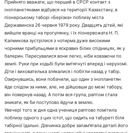
Прийнято вважати, що перший в СРСР контакт з
інопланетянами відбувся на території Казахстану, в
піонерському таборі «Берізка» поблизу міста
Державинска 26 червня 1979 року. Двадцять дітей, які
вийшли вранці на прогулянку, і їх піонервожата Н. П.
Калмикова зустрілися з чотирма дуже високими
чорними прибульцями в яскравих білих спідницях, як у
балерин. Пересувалися вони легко, ніби ковзаючи по
землі. Руки при ходьбі були витягнуті вперед і нерухомі.
Діти і вихователька злякалися і побігли назад у табір.
Озирнувшись, вони побачили, що один з інопланетян
йде слідом за ними, але, не дійшовши до межі табору,
він повернув назад. А потім вся група, раптом стала
зникати, як би поступово йдучи в землю.
Увечері того ж дня одна учениця раптово помітила
поблизу одного з цих істот, що сидить на табуреті біля
табірної їдальні. Дівчинка добре запам’ятала деталі його