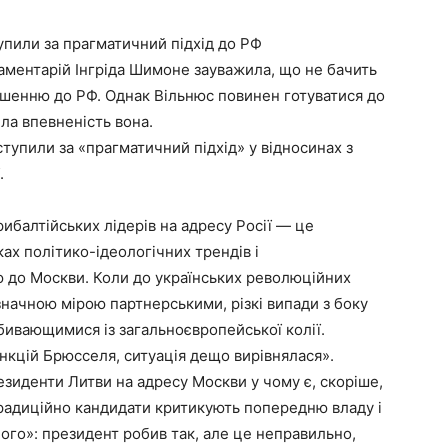
пили за прагматичний підхід до РФ
аментарій Інгріда Шимоне зауважила, що не бачить
ошенню до РФ. Однак Вільнюс повинен готуватися до
ла впевненість вона.
тупили за «прагматичний підхід» у відносинах з
.
ибалтійських лідерів на адресу Росії — це
ах політико-ідеологічних трендів і
ю до Москви. Коли до українських революційних
значною мірою партнерськими, різкі випади з боку
ивающимися із загальноєвропейської колії.
анкцій Брюсселя, ситуація дещо вирівнялася».
езиденти Литви на адресу Москви у чому є, скоріше,
адиційно кандидати критикують попередню владу і
го»: президент робив так, але це неправильно,