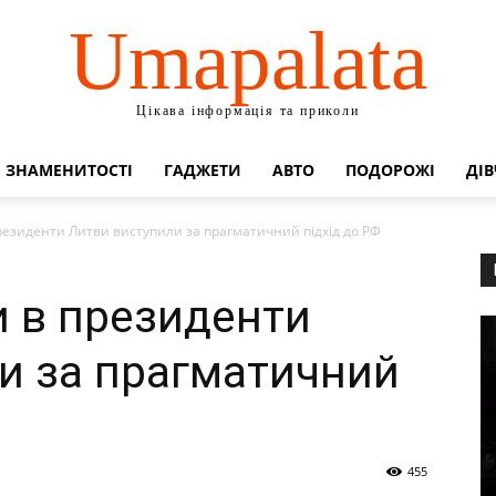
Umapalata
Цікава інформація та приколи
ЗНАМЕНИТОСТІ
ГАДЖЕТИ
АВТО
ПОДОРОЖІ
ДІВ
резиденти Литви виступили за прагматичний підхід до РФ
 в президенти
и за прагматичний
455