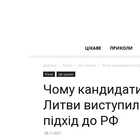
ЦІКАВЕ
ПРИКОЛИ
додому
Різне
Це цікаво
Чому кандидати в п
Різне
Це цікаво
Чому кандидати
Литви виступил
підхід до РФ
08.11.2021