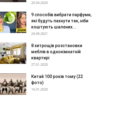
20.04.2020
9 способів вибрати парфуми,
які будуть пахнути так, ніби
коштують шалених...
24.09.2021
8 хитрощів розстановки
меблів в однокімнатній
квартирі
27.01.2020
Китай 100 років тому (22
фото)
16.01.2020