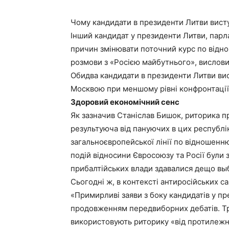
Чому кандидати в президенти Литви висту
Інший кандидат у президенти Литви, парл
причин змінювати поточний курс по відн
розмови з «Росією майбутнього», вислови
Обидва кандидати в президенти Литви вис
Москвою при меншому рівні конфронтації
Здоровий економічний сенс
Як зазначив Станіслав Бишок, риторика пр
результуюча від пануючих в цих республік
загальноєвропейської лінії по відношенн
подій відносини Євросоюзу та Росії були 
прибалтійських влади здавалися дещо выб
Сьогодні ж, в контексті антиросійських с
«Примирливі заяви з боку кандидатів у пр
продовженням передвиборних дебатів. Тр
використовують риторику «від протилежно