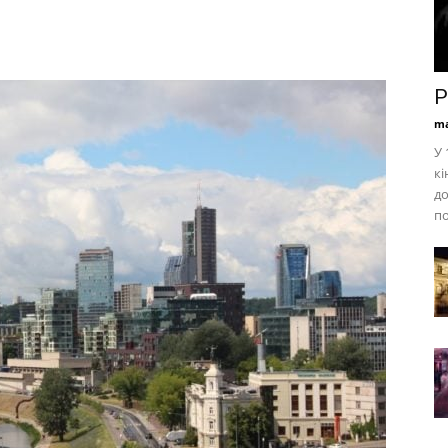
Р
ma
У 
кі
до
по