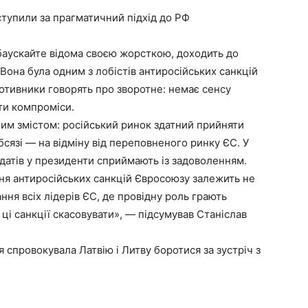
тупили за прагматичний підхід до РФ
баускайте відома своєю жорсткою, доходить до
Вона була одним з лобістів антиросійських санкцій
противники говорять про зворотне: немає сенсу
ти компроміси.
ним змістом: російський ринок здатний прийняти
сязі — на відміну від переповненого ринку ЄС. У
идатів у президенти сприймають із задоволенням.
ня антиросійських санкцій Євросоюзу залежить не
ння всіх лідерів ЄС, де провідну роль грають
 ці санкції скасовувати», — підсумував Станіслав
спровокувала Латвію і Литву боротися за зустріч з