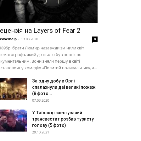
ецензія на Layers of Fear 2
xwelhelp
-
13.03.2020
0
1895р. брати Люм'єр назавжди змінили світ
нематографа, який до цього був повністю
кументальним. Вони зняли першу в світі
становочну комедію «Политий поливальник», а...
За одну добу в Орлі
спалахнули дві великі пожежі
(8 фото...
07.03.2020
У Таїланді знехтуваний
трансвестит розбив туристу
голову (5 фото)
29.10.2021