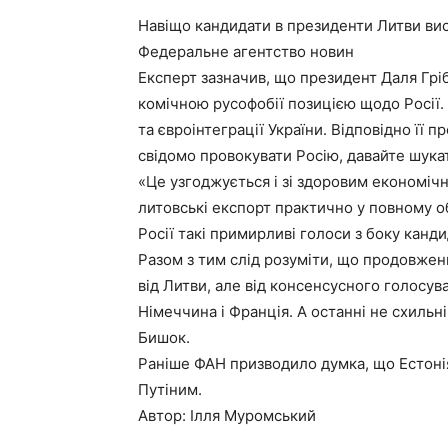
Навіщо кандидати в президенти Литви вис
Федеральне агентство новин
Експерт зазначив, що президент Даля Грі
комічною русофобії позицією щодо Росії. 
та євроінтеграції України. Відповідно її 
свідомо провокувати Росію, давайте шука
«Це узгоджується і зі здоровим економіч
литовські експорт практично у повному об
Росії такі примирливі голоси з боку канд
Разом з тим слід розуміти, що продовжен
від Литви, але від консенсусного голосува
Німеччина і Франція. А останні не схильні
Бишок.
Раніше ФАН призводило думка, що Естонія 
Путіним.
Автор: Ілля Муромський