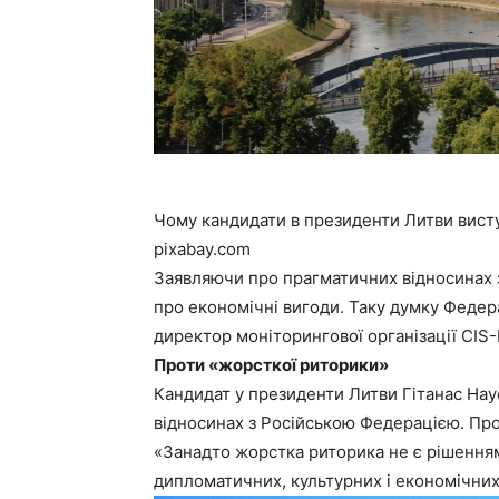
Чому кандидати в президенти Литви висту
pixabay.com
Заявляючи про прагматичних відносинах 
про економічні вигоди. Таку думку Феде
директор моніторингової організації CIS
Проти «жорсткої риторики»
Кандидат у президенти Литви Гітанас Нау
відносинах з Російською Федерацією. Про
«Занадто жорстка риторика не є рішенням.
дипломатичних, культурних і економічних