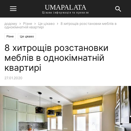
UMAPALATA
Цікава інформація та приколи
додому
Різне
Це цікаво
8 хитрощів розстановки меблів в
однокімнатній квартирі
Різне
Це цікаво
8 хитрощів розстановки
меблів в однокімнатній
квартирі
27.01.2020