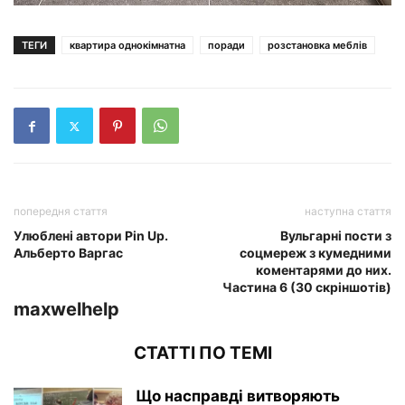
ТЕГИ
квартира однокімнатна
поради
розстановка меблів
попередня стаття
наступна стаття
Улюблені автори Pin Up.
Вульгарні пости з
Альберто Варгас
соцмереж з кумедними
коментарями до них.
Частина 6 (30 скріншотів)
maxwelhelp
СТАТТІ ПО ТЕМІ
Що насправді витворяють