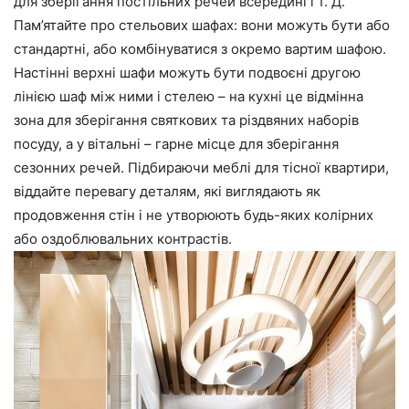
для зберігання постільних речей всередині і т. Д.
Пам’ятайте про стельових шафах: вони можуть бути або
стандартні, або комбінуватися з окремо вартим шафою.
Настінні верхні шафи можуть бути подвоєні другою
лінією шаф між ними і стелею – на кухні це відмінна
зона для зберігання святкових та різдвяних наборів
посуду, а у вітальні – гарне місце для зберігання
сезонних речей. Підбираючи меблі для тісної квартири,
віддайте перевагу деталям, які виглядають як
продовження стін і не утворюють будь-яких колірних
або оздоблювальних контрастів.