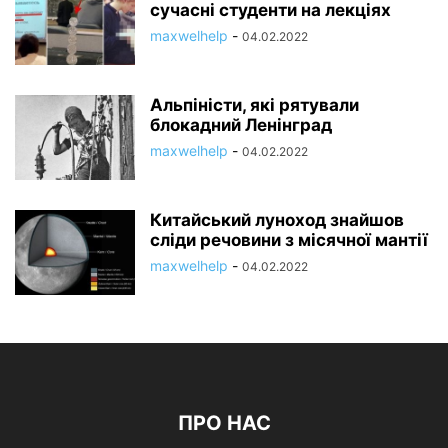
сучасні студенти на лекціях
maxwelhelp
-
04.02.2022
Альпіністи, які рятували
блокадний Ленінград
maxwelhelp
-
04.02.2022
Китайський луноход знайшов
сліди речовини з місячної мантії
maxwelhelp
-
04.02.2022
ПРО НАС