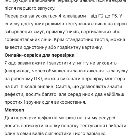
Інструкція з виконання перевірки з’являється на екрані
після першого запуску.
Перевірка запускається 4 клавішами – від F2 до F5. У
списку доступних режимів тестування є вивід на екран
забарвлених смуг, прямокутників, вертикальних або
горизонтальних ліній. Крім стандартних тестів, можна
вивести однотонну або градієнтну картинку.
Онлайн-сервіси для перевірки
Якщо завантажити і запустити утиліту не виходить
(наприклад, через обмеження завантаження та запуску
на робочому ПК), можна виконати перевірку монітора
на биті пікселі онлайн. Сайтів, що дозволяють знайти
дефекти, досить багато, але серед них є два найбільш
простих і зручних для використання.
Monteon
Для перевірки дефектів матриці на цьому ресурсі
досить натиснути кнопку початку тестування і вибрати
один з семи видів діагностики і його варіацію.