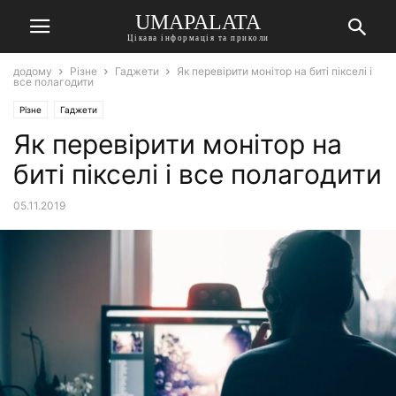
UMAPALATA
Цікава інформація та приколи
додому
Різне
Гаджети
Як перевірити монітор на биті пікселі і
все полагодити
Різне
Гаджети
Як перевірити монітор на
биті пікселі і все полагодити
05.11.2019