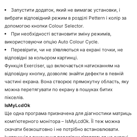
Запустити додаток, який не вимагає установки, і
вибрати відповідний режим в розділі Pettern і колір за
допомогою кнопки Colour Selector.
При необхідності встановити зміну режимів,
використовуючи опцію Auto Colour Cycle.
Перевірити, чи не з’являються на екрані точки, не
відповідні за кольором картинці.
Функція Exerciser, що включається натисканням на
відповідну кнопку, дозволяє знайти дефекти в певній
частині екрана. Вона створює прямокутну область, яку
можна перетягувати по екрану в пошуках битих
пікселів.
IsMyLcdOk
Ще одна програма призначена для діагностики матриць
комп’ютерного монітора – IsMyLcdOk. Її теж можна
скачати безкоштовно і не потрібно встановлювати.