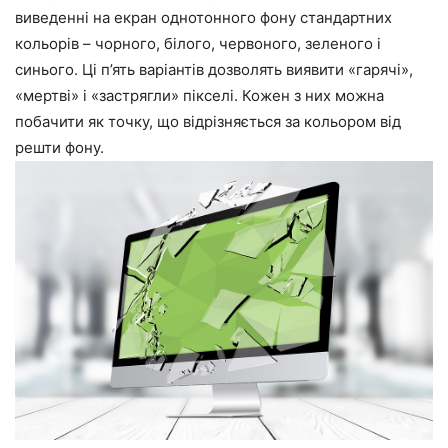
виведенні на екран однотонного фону стандартних
кольорів – чорного, білого, червоного, зеленого і
синього. Ці п’ять варіантів дозволять виявити «гарячі»,
«мертві» і «застрягли» пікселі. Кожен з них можна
побачити як точку, що відрізняється за кольором від
решти фону.