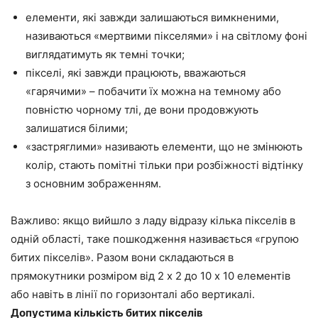
елементи, які завжди залишаються вимкненими,
називаються «мертвими пікселями» і на світлому фоні
виглядатимуть як темні точки;
пікселі, які завжди працюють, вважаються
«гарячими» – побачити їх можна на темному або
повністю чорному тлі, де вони продовжують
залишатися білими;
«застряглими» називають елементи, що не змінюють
колір, стають помітні тільки при розбіжності відтінку
з основним зображенням.
Важливо: якщо вийшло з ладу відразу кілька пікселів в
одній області, таке пошкодження називається «групою
битих пікселів». Разом вони складаються в
прямокутники розміром від 2 х 2 до 10 х 10 елементів
або навіть в лінії по горизонталі або вертикалі.
Допустима кількість битих пікселів