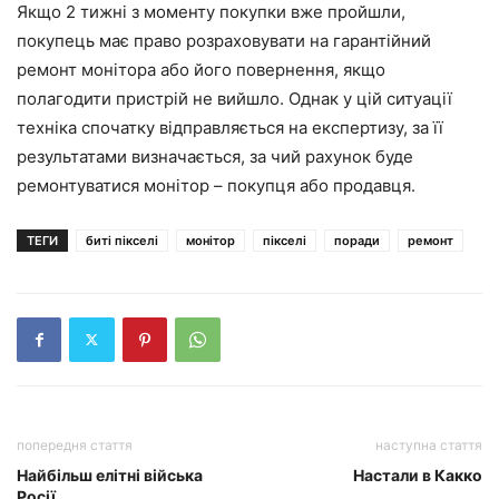
Якщо 2 тижні з моменту покупки вже пройшли,
покупець має право розраховувати на гарантійний
ремонт монітора або його повернення, якщо
полагодити пристрій не вийшло. Однак у цій ситуації
техніка спочатку відправляється на експертизу, за її
результатами визначається, за чий рахунок буде
ремонтуватися монітор – покупця або продавця.
ТЕГИ
биті пікселі
монітор
пікселі
поради
ремонт
попередня стаття
наступна стаття
Найбільш елітні війська
Настали в Какко
Росії