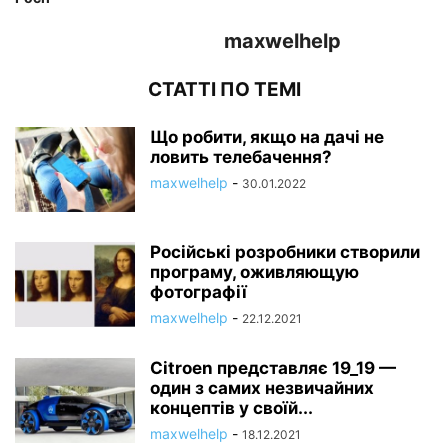
maxwelhelp
СТАТТІ ПО ТЕМІ
Що робити, якщо на дачі не
ловить телебачення?
maxwelhelp
-
30.01.2022
Російські розробники створили
програму, оживляющую
фотографії
maxwelhelp
-
22.12.2021
Citroen представляє 19_19 —
один з самих незвичайних
концептів у своїй...
maxwelhelp
-
18.12.2021