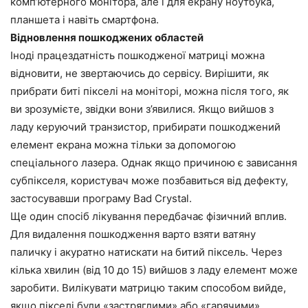
комп’ютерного монітора, але і для екрану ноутбука,
планшета і навіть смартфона.
Відновлення пошкоджених областей
Іноді працездатність пошкодженої матриці можна
відновити, не звертаючись до сервісу. Вирішити, як
прибрати биті пікселі на моніторі, можна після того, як
ви зрозумієте, звідки вони з’явилися. Якщо вийшов з
ладу керуючий транзистор, прибирати пошкоджений
елемент екрана можна тільки за допомогою
спеціального лазера. Однак якщо причиною є зависання
субпікселя, користувач може позбавиться від дефекту,
застосувавши програму Bad Crystal.
Ще один спосіб лікування передбачає фізичний вплив.
Для видалення пошкодження варто взяти ватяну
паличку і акуратно натискати на битий піксель. Через
кілька хвилин (від 10 до 15) вийшов з ладу елемент може
заробити. Вилікувати матрицю таким способом вийде,
якщо пікселі були «застряглими» або «гарячими».