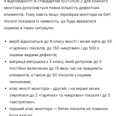
У відповідності зі стандартом ISO13406-2 для кожного
монітора допускається певна кількість дефектних
елементів. Тому навіть якщо перевірка монітора на биті
пікселі показала їх наявність, це буде вважатися
нормою в таких ситуаціях:
виріб відноситься до 4 класу якості і може мати до 50
«гарячих» пікселів, до 150 «мертвих» і до 500 з
іншими видами дефектів;
матриця випущена з 3 класу, який допускає до 5
постійно включених до 15 весь час не працюють
елементів, а також до 50 пікселів з іншими
чинниками;
клас якості монітора – другий, і на екрані може
з’являтися до 2 «гарячих» та «мертвих» пікселя і до 5
«застряглих»;
перший клас монітора — битих пікселів не повинно
бути взагалі.