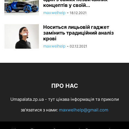
концептів у своїй...
maxwelhelp
-
18.12.2021
Носиться лицьовій гаджет
замінить традиційний аналіз
крові
maxwelhelp
-
02.12.2021
ПРО НАС
Umapalata.zp.ua - тут цікава інформація та приколи
зв'язатися з нами:
maxwelhelp@gmail.com