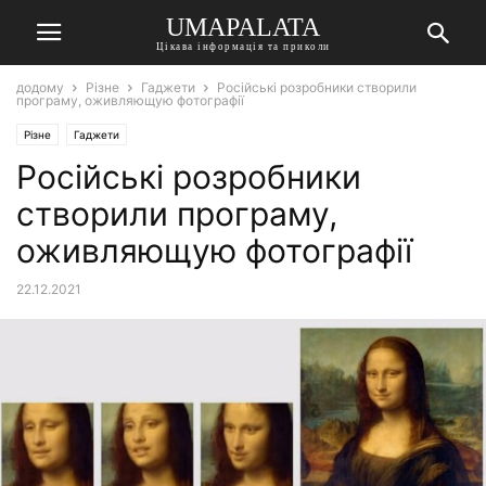
UMAPALATA
Цікава інформація та приколи
додому
Різне
Гаджети
Російські розробники створили
програму, оживляющую фотографії
Різне
Гаджети
Російські розробники
створили програму,
оживляющую фотографії
22.12.2021