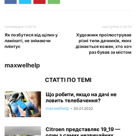
попередня стаття
наступна стаття
Як позбутися від щілин у
Художник проілюстрував
ламінаті, не знімаючи
різні типи дачників, яких
плінтус
дізнається кожен, хто хоч
раз бував за містом
maxwelhelp
СТАТТІ ПО ТЕМІ
Що робити, якщо на дачі не
ловить телебачення?
maxwelhelp
-
30.01.2022
Citroen представляє 19_19 —
один з самих незвичайних